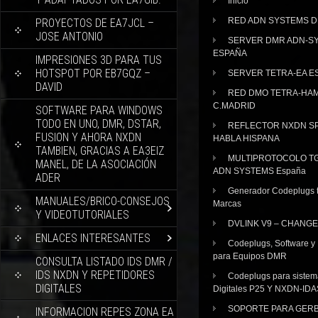
Inicio
RED ADN SYSTEMS 
PROYECTOS DE EA7JCL –
JOSE ANTONIO
SERVER DMR ADN-S
ESPAÑA
IMPRESIONES 3D PARA TUS
HOTSPOT POR EB7GQZ –
SERVER TETRA-EA E
DAVID
RED DMO TETRA-HA
C.MADRID
SOFTWARE PARA WINDOWS
TODO EN UNO, DMR, DSTAR,
REFLECTOR NXDN SP
FUSION Y AHORA NXDN
HABLA HISPANA
TAMBIEN, GRACIAS A EA3EIZ
MULTIPROTOCOLO TG
MANEL, DE LA ASOCIACIÓN
ADN SYSTEMS España
ADER
Generador Codeplugs t
MANUALES/BRICO-CONSEJOS
Marcas
Y VIDEOTUTORIALES
DVLINK V9 – CHANGE
ENLACES INTERESANTES
Codeplugs, Software y
para Equipos DMR
CONSULTA LISTADO IDS DMR /
IDS NXDN Y REPETIDORES
Codeplugs para sistem
DIGITALES
Digitales P25 Y NXDN-IDA
SOPORTE PARA GER
INFORMACION REPES ZONA EA