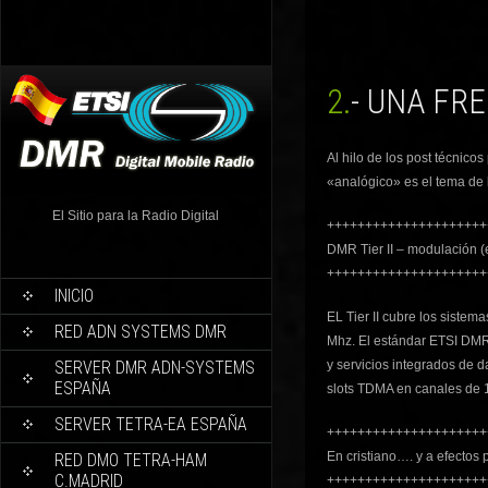
2.- UNA F
Al hilo de los post técnico
«analógico» es el tema de l
El Sitio para la Radio Digital
+++++++++++++++++++++
DMR Tier II – modulación (e
+++++++++++++++++++++
INICIO
EL Tier II cubre los sistem
RED ADN SYSTEMS DMR
Mhz. El estándar ETSI DMR 
SERVER DMR ADN-SYSTEMS
y servicios integrados de d
ESPAÑA
slots TDMA en canales de 
SERVER TETRA-EA ESPAÑA
+++++++++++++++++++++
En cristiano…. y a efectos 
RED DMO TETRA-HAM
C.MADRID
+++++++++++++++++++++