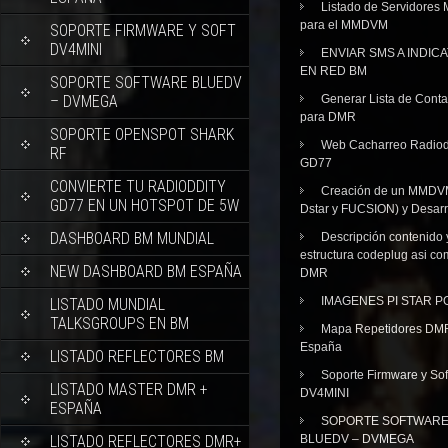
Listado de Servidores 
para el MMDVM
SOPORTE FIRMWARE Y SOFT
DV4MINI
ENVIAR SMS A INDIC
EN RED BM
SOPORTE SOFTWARE BLUEDV
– DVMEGA
Generar Lista de Cont
para DMR
SOPORTE OPENSPOT SHARK
Web Cacharreo Radiod
RF
GD77
CONVIERTE TU RADIODDITY
Creación de un MMDV
GD77 EN UN HOTSPOT DE 5W
Dstar y FUCSION) y Desarr
DASHBOARD BM MUNDIAL
Descripción contenido 
estructura codeplug asi co
NEW DASHBOARD BM ESPAÑA
DMR
IMAGENES PI STAR 
LISTADO MUNDIAL
TALKSGROUPS EN BM
Mapa Repetidores DM
España
LISTADO REFLECTORES BM
Soporte Firmware y Sof
LISTADO MASTER DMR +
DV4MINI
ESPAÑA
SOPORTE SOFTWAR
LISTADO REFLECTORES DMR+
BLUEDV – DVMEGA