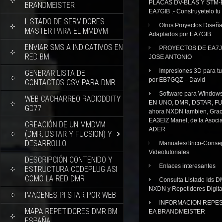
PLACAS DV-BLAS Y STM-
BRANDMEISTER
EA7GIB .- Construyetelo tu
LISTADO DE SERVIDORES
Otros Proyectos Diseñ
MASTER PARA EL MMDVM
Adaptados por EA7GIB.
ENVIAR SMS A INDICATIVOS EN
PROYECTOS DE EA7J
RED BM
JOSE ANTONIO
Impresiones 3D para tu
GENERAR LISTA DE
por EB7GQZ – David
CONTACTOS CSV PARA DMR
Software para Windo
WEB CACHARREO RADIODDITY
EN UNO, DMR, DSTAR, FU
GD77
ahora NXDN tambien, Grac
EA3EIZ Manel, de la Asoci
CREACIÓN DE UN MMDVM
ADER
(DMR, DSTAR Y FUCSION) Y
DESARROLLO
Manuales/Brico-Consej
Videotutoriales
DESCRIPCIÓN CONTENIDO Y
Enlaces interesantes
ESTRUCTURA CODEPLUG ASI
COMO LA RED DMR
Consulta Listado Ids D
NXDN y Repetidores Digita
IMAGENES PI STAR POR WEB
INFORMACION REPE
MAPA REPETIDORES DMR BM
EA BRANDMEISTER
ESPAÑA