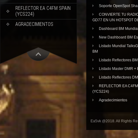
Soporte OpenSpot Sha
REFLECTOR EA C4FM SPAIN
(YCS224)
CONVIERTE TU RADI
GD77 EN UN HOTSPOT D
AGRADECIMIENTOS
Dashboard BM Mundia
New Dashboard BM E
Listado Mundial Talks
BM
Listado Reflectores BM
Listado Master DMR 
Listado Reflectores D
REFLECTOR EA C4FM 
(YCS224)
Agradecimientos
Ea5vk @2018. All Rights R