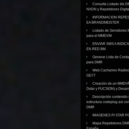
Consulta Listado Ids D
NXDN y Repetidores Digita
INFORMACION REPE
EA BRANDMEISTER
Listado de Servidores 
para el MMDVM
ENVIAR SMS A INDIC
EN RED BM
Generar Lista de Cont
para DMR
Web Cacharreo Radiod
GD77
Creación de un MMDV
Dstar y FUCSION) y Desarr
Descripción contenido 
estructura codeplug asi co
DMR
IMAGENES PI STAR 
Mapa Repetidores DM
España