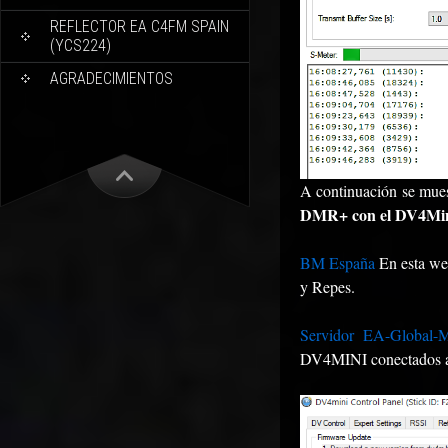
REFLECTOR EA C4FM SPAIN
(YCS224)
AGRADECIMIENTOS
A continuación se mue
DMR+ con el DV4Min
BM España
En esta w
y Repes.
Servidor EA-Global-M
DV4MINI conectados a 