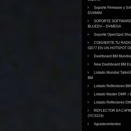
Soporte Firmware y Sof
DV4MINI
SOPORTE SOFTWAR
BLUEDV – DVMEGA
Soporte OpenSpot Sha
CONVIERTE TU RADI
GD77 EN UN HOTSPOT D
Dashboard BM Mundia
New Dashboard BM E
Listado Mundial Talks
BM
Listado Reflectores BM
Listado Master DMR 
Listado Reflectores D
REFLECTOR EA C4FM 
(YCS224)
Agradecimientos