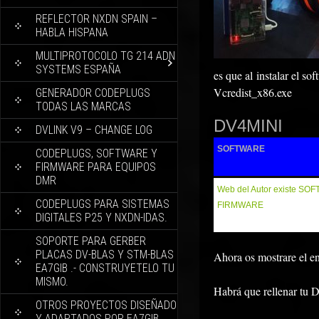
REFLECTOR NXDN SPAIN –
HABLA HISPANA
MULTIPROTOCOLO TG 214 ADN
SYSTEMS ESPAÑA
es que al instalar el s
Vcredist_x86.exe
GENERADOR CODEPLUGS
TODAS LAS MARCAS
DV4MINI
DVLINK V9 – CHANGE LOG
SOFTWARE
CODEPLUGS, SOFTWARE Y
FIRMWARE PARA EQUIPOS
DMR
Web del Autor existe SO
CODEPLUGS PARA SISTEMAS
FIRMWARE
DIGITALES P25 Y NXDN-IDAS.
SOPORTE PARA GERBER
PLACAS DV-BLAS Y STM-BLAS
Ahora os mostrare el ent
EA7GIB .- CONSTRUYETELO TU
MISMO.
Habrá que rellenar tu 
OTROS PROYECTOS DISEÑADO
Y ADAPTADOS POR EA7GIB.