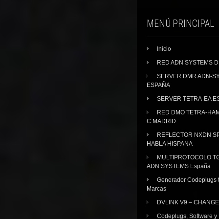
MENÚ PRINCIPAL
Inicio
RED ADN SYSTEMS 
SERVER DMR ADN-S
ESPAÑA
SERVER TETRA-EA E
RED DMO TETRA-HA
C.MADRID
REFLECTOR NXDN SP
HABLA HISPANA
MULTIPROTOCOLO TG
ADN SYSTEMS España
Generador Codeplugs t
Marcas
DVLINK V9 – CHANGE
Codeplugs, Software y