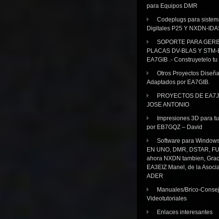
para Equipos DMR
Codeplugs para sistem
Digitales P25 Y NXDN-IDA
SOPORTE PARA GER
PLACAS DV-BLAS Y STM-
EA7GIB .- Construyetelo tu
Otros Proyectos Diseñ
Adaptados por EA7GIB.
PROYECTOS DE EA7J
JOSE ANTONIO
Impresiones 3D para tu
por EB7GQZ – David
Software para Windo
EN UNO, DMR, DSTAR, FU
ahora NXDN tambien, Grac
EA3EIZ Manel, de la Asoci
ADER
Manuales/Brico-Consej
Videotutoriales
Enlaces interesantes