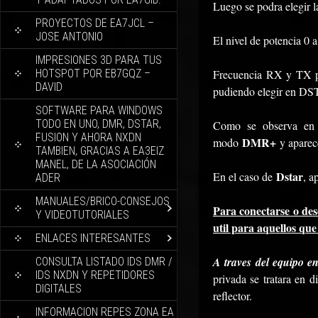
Luego se podra elegir
PROYECTOS DE EA7JCL –
JOSE ANTONIO
El nivel de potencia 0
IMPRESIONES 3D PARA TUS
HOTSPOT POR EB7GQZ –
Frecuencia RX y TX pa
DAVID
pudiendo elegir en 
SOFTWARE PARA WINDOWS
TODO EN UNO, DMR, DSTAR,
Como se observa en e
FUSION Y AHORA NXDN
DMR+
modo
y aparec
TAMBIEN, GRACIAS A EA3EIZ
MANEL, DE LA ASOCIACIÓN
Dstar
En el caso de
, a
ADER
MANUALES/BRICO-CONSEJOS
Para conectarse o des
Y VIDEOTUTORIALES
util para aquellos que
ENLACES INTERESANTES
A traves del equipo 
CONSULTA LISTADO IDS DMR /
IDS NXDN Y REPETIDORES
privada se tratara en 
DIGITALES
reflector.
INFORMACION REPES ZONA EA