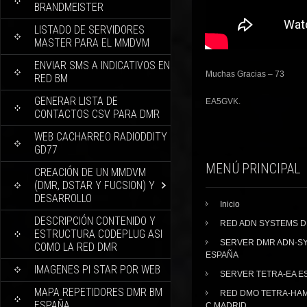
BRANDMEISTER
LISTADO DE SERVIDORES
MASTER PARA EL MMDVM
ENVIAR SMS A INDICATIVOS EN
Muchas Gracias – 73
RED BM
GENERAR LISTA DE
EA5GVK.
CONTACTOS CSV PARA DMR
WEB CACHARREO RADIODDITY
GD77
MENÚ PRINCIPAL
CREACIÓN DE UN MMDVM
(DMR, DSTAR Y FUCSION) Y
DESARROLLO
Inicio
DESCRIPCIÓN CONTENIDO Y
RED ADN SYSTEMS 
ESTRUCTURA CODEPLUG ASI
SERVER DMR ADN-S
COMO LA RED DMR
ESPAÑA
IMAGENES PI STAR POR WEB
SERVER TETRA-EA E
MAPA REPETIDORES DMR BM
RED DMO TETRA-HA
ESPAÑA
C.MADRID