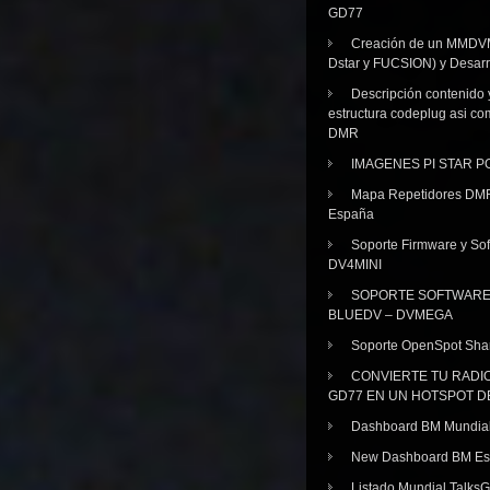
GD77
Creación de un MMDV
Dstar y FUCSION) y Desarr
Descripción contenido 
estructura codeplug asi co
DMR
IMAGENES PI STAR 
Mapa Repetidores DM
España
Soporte Firmware y Sof
DV4MINI
SOPORTE SOFTWAR
BLUEDV – DVMEGA
Soporte OpenSpot Sha
CONVIERTE TU RADI
GD77 EN UN HOTSPOT D
Dashboard BM Mundia
New Dashboard BM E
Listado Mundial Talks