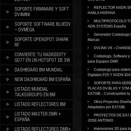
REFLECTOR NXDN SP
SOPORTE FIRMWARE Y SOFT
HABLA HISPANA
DV4MINI
MULTIPROTOCOLO TG
SOPORTE SOFTWARE BLUEDV
ADN SYSTEMS España
– DVMEGA
Generador Codeplugs t
SOPORTE OPENSPOT SHARK
Marcas
RF
DVLINK V9 – CHANGE
CONVIERTE TU RADIODDITY
Codeplugs, Software y
GD77 EN UN HOTSPOT DE 5W
para Equipos DMR
DASHBOARD BM MUNDIAL
Codeplugs para sistem
Digitales P25 Y NXDN-IDA
NEW DASHBOARD BM ESPAÑA
SOPORTE PARA GER
LISTADO MUNDIAL
PLACAS DV-BLAS Y STM-
EA7GIB .- Construyetelo tu
TALKSGROUPS EN BM
Otros Proyectos Diseñ
LISTADO REFLECTORES BM
Adaptados por EA7GIB.
LISTADO MASTER DMR +
PROYECTOS DE EA7J
ESPAÑA
JOSE ANTONIO
LISTADO REFLECTORES DMR+
Impresiones 3D para tu