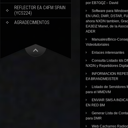
por EB7GQZ – David
REFLECTOR EA C4FM SPAIN
Software para Windo
(YCS224)
EN UNO, DMR, DSTAR, FU
ahora NXDN tambien, Grac
AGRADECIMIENTOS
EA3EIZ Manel, de la Asoci
ADER
Manuales/Brico-Consej
Videotutoriales
Enlaces interesantes
Consulta Listado Ids D
NXDN y Repetidores Digita
INFORMACION REPE
EA BRANDMEISTER
Listado de Servidores 
para el MMDVM
ENVIAR SMS A INDIC
EN RED BM
Generar Lista de Cont
para DMR
Web Cacharreo Radiod