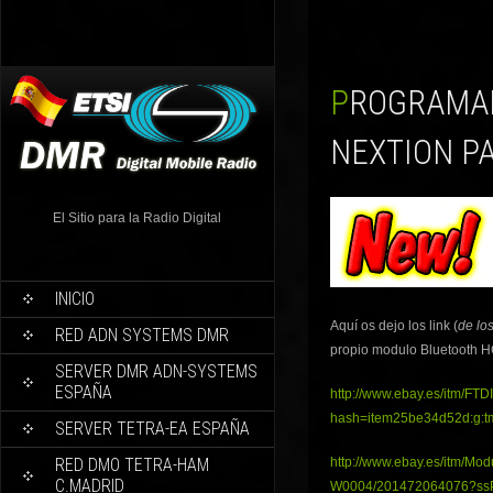
PROGRAMAR MODULO BLUETOOTH HC-05 PARA LCD
NEXTION P
El Sitio para la Radio Digital
INICIO
Aquí os dejo los link (
de lo
RED ADN SYSTEMS DMR
propio modulo Bluetooth 
SERVER DMR ADN-SYSTEMS
ESPAÑA
http://www.ebay.es/itm/F
hash=item25be34d52d:g
SERVER TETRA-EA ESPAÑA
RED DMO TETRA-HAM
http://www.ebay.es/itm/Mo
C.MADRID
W0004/201472064076?ss