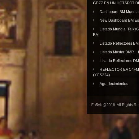
GD77 EN UN HOTSPOT D
Dashboard BM Mundia
New Dashboard BM E
Listado Mundial Talks
BM
Listado Reflectores BM
Listado Master DMR 
Listado Reflectores D
REFLECTOR EA C4FM 
(YCS224)
Agradecimientos
Ea5vk @2018. All Rights R