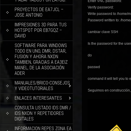
Enter VNC password:
Verify password:
PROYECTOS DE EA7JCL –
Write password to /home/m
JOSE ANTONIO
Password written to: /ho
IMPRESIONES 3D PARA TUS
HOTSPOT POR EB7GQZ –
cambiar clave SSH
DAVID
Is the password for the user
SOFTWARE PARA WINDOWS
TODO EN UNO, DMR, DSTAR,
do
FUSION Y AHORA NXDN
TAMBIEN, GRACIAS A EA3EIZ
MANEL, DE LA ASOCIACIÓN
passwd
ADER
command it will tell you to
MANUALES/BRICO-CONSEJOS
Y VIDEOTUTORIALES
Seguimos en construcción,
ENLACES INTERESANTES
CONSULTA LISTADO IDS DMR /
IDS NXDN Y REPETIDORES
DIGITALES
INFORMACION REPES ZONA EA