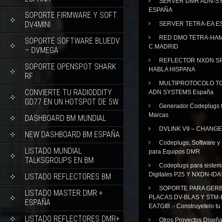
SERVER DMR ADN-S
ESPAÑA
SOPORTE FIRMWARE Y SOFT
DV4MINI
SERVER TETRA-EA E
RED DMO TETRA-HA
SOPORTE SOFTWARE BLUEDV
C.MADRID
– DVMEGA
REFLECTOR NXDN SP
SOPORTE OPENSPOT SHARK
HABLA HISPANA
RF
MULTIPROTOCOLO TG
CONVIERTE TU RADIODDITY
ADN SYSTEMS España
GD77 EN UN HOTSPOT DE 5W
Generador Codeplugs t
Marcas
DASHBOARD BM MUNDIAL
DVLINK V9 – CHANGE
NEW DASHBOARD BM ESPAÑA
Codeplugs, Software y
LISTADO MUNDIAL
para Equipos DMR
TALKSGROUPS EN BM
Codeplugs para sistem
Digitales P25 Y NXDN-IDA
LISTADO REFLECTORES BM
SOPORTE PARA GER
LISTADO MASTER DMR +
PLACAS DV-BLAS Y STM-
ESPAÑA
EA7GIB .- Construyetelo tu
LISTADO REFLECTORES DMR+
Otros Proyectos Diseñ