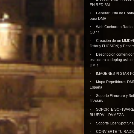
EN RED BM
Generar Lista de Cont
para DMR
Web Cacharreo Radiod
GD77
Creación de un MMDV
Dstar y FUCSION) y Desarr
Descripción contenido 
estructura codeplug asi co
DMR
IMAGENES PI STAR 
Mapa Repetidores DM
España
Soporte Firmware y Sof
DV4MINI
SOPORTE SOFTWAR
BLUEDV – DVMEGA
Soporte OpenSpot Sha
CONVIERTE TU RADI