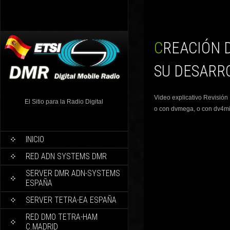
CREACIÓN DE UN MMDVM (DMR, DSTAR Y FUCSION) Y
SU DESARR
Video explicativo Revisión
El Sitio para la Radio Digital
o con dvmega, o con dv4min
INICIO
RED ADN SYSTEMS DMR
SERVER DMR ADN-SYSTEMS
ESPAÑA
SERVER TETRA-EA ESPAÑA
RED DMO TETRA-HAM
C.MADRID