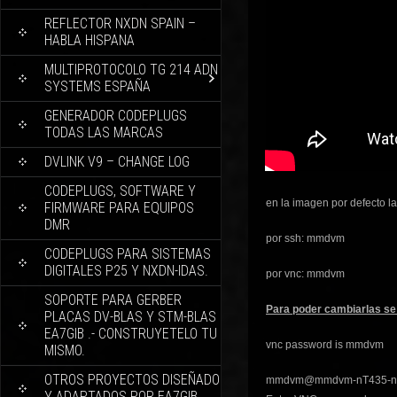
REFLECTOR NXDN SPAIN –
HABLA HISPANA
MULTIPROTOCOLO TG 214 ADN
SYSTEMS ESPAÑA
GENERADOR CODEPLUGS
TODAS LAS MARCAS
DVLINK V9 – CHANGE LOG
CODEPLUGS, SOFTWARE Y
en la imagen por defecto l
FIRMWARE PARA EQUIPOS
DMR
por ssh: mmdvm
CODEPLUGS PARA SISTEMAS
DIGITALES P25 Y NXDN-IDAS.
por vnc: mmdvm
SOPORTE PARA GERBER
Para poder cambiarlas se 
PLACAS DV-BLAS Y STM-BLAS
EA7GIB .- CONSTRUYETELO TU
vnc password is mmdvm
MISMO.
OTROS PROYECTOS DISEÑADO
mmdvm@mmdvm-nT435-nT5
Y ADAPTADOS POR EA7GIB.