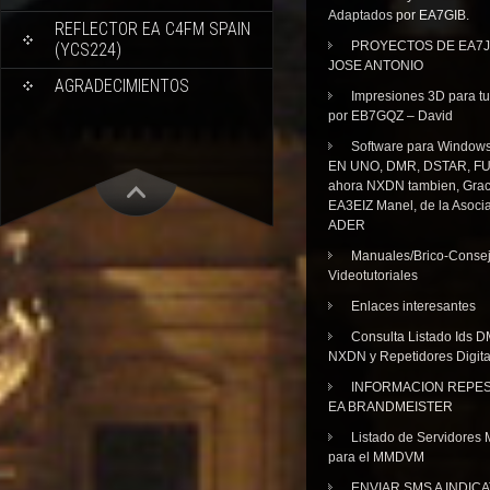
Adaptados por EA7GIB.
REFLECTOR EA C4FM SPAIN
PROYECTOS DE EA7J
(YCS224)
JOSE ANTONIO
AGRADECIMIENTOS
Impresiones 3D para tu
por EB7GQZ – David
Software para Windo
EN UNO, DMR, DSTAR, FU
ahora NXDN tambien, Grac
EA3EIZ Manel, de la Asoci
ADER
Manuales/Brico-Consej
Videotutoriales
Enlaces interesantes
Consulta Listado Ids D
NXDN y Repetidores Digita
INFORMACION REPE
EA BRANDMEISTER
Listado de Servidores 
para el MMDVM
ENVIAR SMS A INDIC