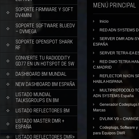
MENÚ PRINCIPAL
SOPORTE FIRMWARE Y SOFT
DV4MINI
Inicio
SOPORTE SOFTWARE BLUEDV
RED ADN SYSTEMS 
– DVMEGA
SERVER DMR ADN-S
SOPORTE OPENSPOT SHARK
ESPAÑA
RF
SERVER TETRA-EA E
CONVIERTE TU RADIODDITY
RED DMO TETRA-HA
GD77 EN UN HOTSPOT DE 5W
C.MADRID
DASHBOARD BM MUNDIAL
REFLECTOR NXDN SP
HABLA HISPANA
NEW DASHBOARD BM ESPAÑA
MULTIPROTOCOLO TG
LISTADO MUNDIAL
ADN SYSTEMS España
TALKSGROUPS EN BM
Generador Codeplugs t
LISTADO REFLECTORES BM
Marcas
DVLINK V9 – CHANGE
LISTADO MASTER DMR +
ESPAÑA
Codeplugs, Software y
para Equipos DMR
LISTADO REFLECTORES DMR+