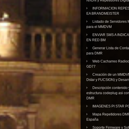
NXDN y Repetidores Digita
INFORMACION REPE
EA BRANDMEISTER
Listado de Servidores 
para el MMDVM
ENVIAR SMS A INDIC
EN RED BM
Generar Lista de Cont
para DMR
Web Cacharreo Radiod
GD77
Creación de un MMDV
Dstar y FUCSION) y Desarr
Descripción contenido 
estructura codeplug asi co
DMR
IMAGENES PI STAR 
Mapa Repetidores DM
España
Soporte Firmware y Sof