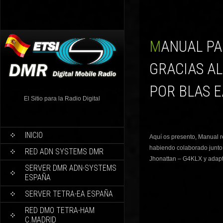
MANUAL PARA ACTUALIZAR LOS PINCHOS LOW-COST,
GRACIAS A
POR BLAS E
El Sitio para la Radio Digital
INICIO
Aquí os presento, Manual r
habiendo colaborado junto
RED ADN SYSTEMS DMR
Jhonattan – G4KLX y adapt
SERVER DMR ADN-SYSTEMS
ESPAÑA
SERVER TETRA-EA ESPAÑA
RED DMO TETRA-HAM
C.MADRID