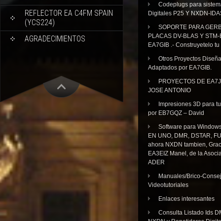
Codeplugs para sistem
REFLECTOR EA C4FM SPAIN
Digitales P25 Y NXDN-IDA
(YCS224)
SOPORTE PARA GER
PLACAS DV-BLAS Y STM-
AGRADECIMIENTOS
EA7GIB .- Construyetelo tu
Otros Proyectos Diseñ
Adaptados por EA7GIB.
PROYECTOS DE EA7J
JOSE ANTONIO
Impresiones 3D para tu
por EB7GQZ – David
Software para Windo
EN UNO, DMR, DSTAR, FU
ahora NXDN tambien, Grac
EA3EIZ Manel, de la Asoci
ADER
Manuales/Brico-Consej
Videotutoriales
Enlaces interesantes
Consulta Listado Ids D