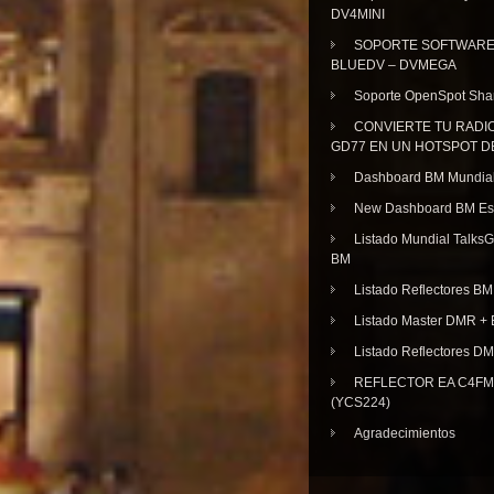
DV4MINI
SOPORTE SOFTWAR
BLUEDV – DVMEGA
Soporte OpenSpot Sha
CONVIERTE TU RADI
GD77 EN UN HOTSPOT D
Dashboard BM Mundia
New Dashboard BM E
Listado Mundial Talks
BM
Listado Reflectores BM
Listado Master DMR 
Listado Reflectores D
REFLECTOR EA C4FM 
(YCS224)
Agradecimientos