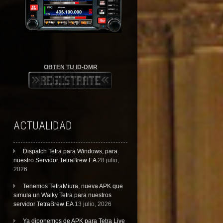
OBTEN TU ID-DMR
ACTUALIDAD
Dispatch Tetra para Windows, para
nuestro Servidor TetraBrew EA
28 julio,
2026
Tenemos TetraMiura, nueva APK que
simula un Walky Tetra para nuestros
servidor TetraBrew EA
13 julio, 2026
Ya diponemos de APK para Tetra Live