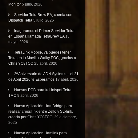
Monitor
5 julio, 2026
Servidor TetraBrew EA, cuenta con
Dispatch Tetra
5 julio, 2026
Inaguramos el Primer Servidor Tetra
en España llamada TetraBrew EA
13
mayo, 2026
TetraLink Mobile, ya puedes tener
Tetra en tu Movil o Walky POC, gracias a
Chris YO3TCO
25 abril, 2026
2º Aniversario de ADN Systems – el 21
de Abril 2026 te Esperamos
17 abril, 2026
Nuevas PCB para tu Hotspot Tetra
TMO
9 abril, 2026
Nueva Aplicación HamBridge para
realizar crosslilnk entre Zello y Svxlink,
creada por Chris YO3TCO.
29 diciembre,
2025
Nueva Aplicacion Hamlink para