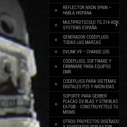
REFLECTOR NXDN SPAIN –
HABLA HISPANA
MULTIPROTOCOLO TG 214 ADN
SYSTEMS ESPAÑA
GENERADOR CODEPLUGS
TODAS LAS MARCAS
DVLINK V9 – CHANGE LOG
CODEPLUGS, SOFTWARE Y
FIRMWARE PARA EQUIPOS
DMR
CODEPLUGS PARA SISTEMAS
DIGITALES P25 Y NXDN-IDAS.
SOPORTE PARA GERBER
PLACAS DV-BLAS Y STM-BLAS
EA7GIB .- CONSTRUYETELO TU
MISMO.
OTROS PROYECTOS DISEÑADO
Y ADAPTADOS POR EA7GIB.