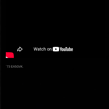
´73 EA5GVK.