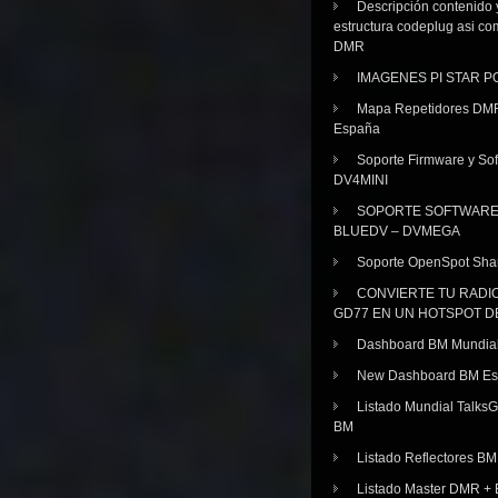
Descripción contenido 
estructura codeplug asi co
DMR
IMAGENES PI STAR 
Mapa Repetidores DM
España
Soporte Firmware y Sof
DV4MINI
SOPORTE SOFTWAR
BLUEDV – DVMEGA
Soporte OpenSpot Sha
CONVIERTE TU RADI
GD77 EN UN HOTSPOT D
Dashboard BM Mundia
New Dashboard BM E
Listado Mundial Talks
BM
Listado Reflectores BM
Listado Master DMR 