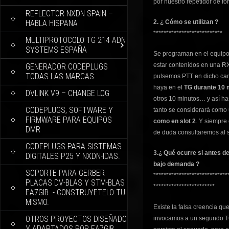
por nuestro repetidor de fo
REFLECTOR NXDN SPAIN –
HABLA HISPANA
2. ¿ Cómo se utilizan ?
***************************
MULTIPROTOCOLO TG 214 ADN
SYSTEMS ESPAÑA
Se programan en el equipo 
estar contenidos en una RX
GENERADOR CODEPLUGS
TODAS LAS MARCAS
pulsemos PTT en dicho cana
haya en el
TG durante 10 
DVLINK V9 – CHANGE LOG
otros 10 minutos… y así ha
CODEPLUGS, SOFTWARE Y
tanto se considerará como 
FIRMWARE PARA EQUIPOS
como en slot 2
. Y siempre
DMR
de duda consultaremos al s
CODEPLUGS PARA SISTEMAS
3.¿ Qué ocurre si antes d
DIGITALES P25 Y NXDN-IDAS.
bajo demanda ?
SOPORTE PARA GERBER
*****************************
PLACAS DV-BLAS Y STM-BLAS
************************
EA7GIB .- CONSTRUYETELO TU
MISMO.
Existe la falsa creencia q
OTROS PROYECTOS DISEÑADO
invocamos a un segundo TG
Y ADAPTADOS POR EA7GIB.