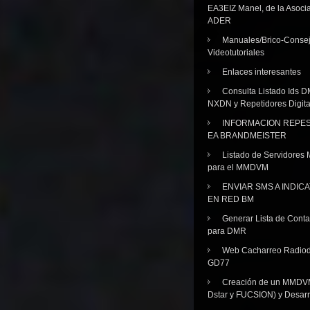
EA3EIZ Manel, de la Asoci
ADER
Manuales/Brico-Consej
Videotutoriales
Enlaces interesantes
Consulta Listado Ids D
NXDN y Repetidores Digita
INFORMACION REPE
EA BRANDMEISTER
Listado de Servidores 
para el MMDVM
ENVIAR SMS A INDIC
EN RED BM
Generar Lista de Cont
para DMR
Web Cacharreo Radiod
GD77
Creación de un MMDV
Dstar y FUCSION) y Desarr