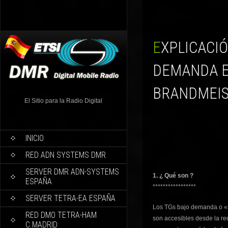
EXPLICACIÓN TGS BAJO
DEMANDA E
BRANDMEI
El Sitio para la Radio Digital
La proliferación de distintos T
forma permanente en los repet
INICIO
funcionamiento de los llama
RED ADN SYSTEMS DMR
aprovechamiento de los recurs
SERVER DMR ADN-SYSTEMS
1. ¿ Qué son ?
ESPAÑA
*****************
SERVER TETRA-EA ESPAÑA
Los TGs bajo demanda o «
RED DMO TETRA-HAM
son accesibles desde la re
C.MADRID