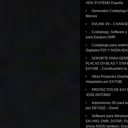
ADN SYSTEMS España
Generador Codeplugs t
Marcas
DVLINK V9 – CHANGE
Codeplugs, Software y
para Equipos DMR
Codeplugs para sistem
Digitales P25 Y NXDN-IDA
SOPORTE PARA GER
PLACAS DV-BLAS Y STM-
EA7GIB .- Construyetelo tu
Otros Proyectos Diseñ
Adaptados por EA7GIB.
PROYECTOS DE EA7J
JOSE ANTONIO
Impresiones 3D para tu
por EB7GQZ – David
Software para Windo
EN UNO, DMR, DSTAR, FU
ahora NXDN tambien, Grac