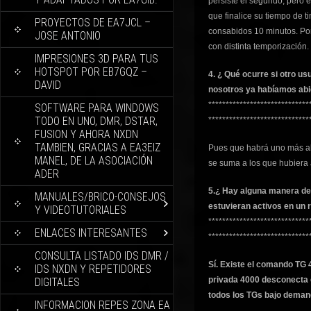
persiste el segundo, pero e
que finalice su tiempo de 
PROYECTOS DE EA7JCL –
consabidos 10 minutos. Po
JOSE ANTONIO
con distinta temporización.
IMPRESIONES 3D PARA TUS
HOTSPOT POR EB7GQZ –
4. ¿ Qué ocurre si otro u
DAVID
nosotros ya habíamos abi
*****************************
SOFTWARE PARA WINDOWS
TODO EN UNO, DMR, DSTAR,
*****************************
FUSION Y AHORA NXDN
TAMBIEN, GRACIAS A EA3EIZ
Pues que habrá uno más abi
MANEL, DE LA ASOCIACIÓN
se suma a los que hubiera 
ADER
5.¿ Hay alguna manera d
MANUALES/BRICO-CONSEJOS
estuvieran activos en un 
Y VIDEOTUTORIALES
*****************************
ENLACES INTERESANTES
*****************************
CONSULTA LISTADO IDS DMR /
Sí. Existe el comando TG 
IDS NXDN Y REPETIDORES
privada 4000 desconecta e
DIGITALES
todos los TGs bajo demand
INFORMACION REPES ZONA EA