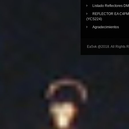
Listado Reflectores D
REFLECTOR EA C4FM 
(YCS224)
Agradecimientos
Ea5vk @2018. All Rights 