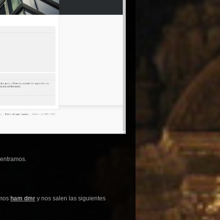
 entramos.
emos
ham dmr
y nos salen las siguientes