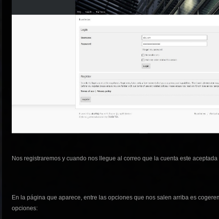
Nos registraremos y cuando nos llegue al correo que la cuenta este aceptada
En la página que aparece, entre las opciones que nos salen arriba es coger
opciones: