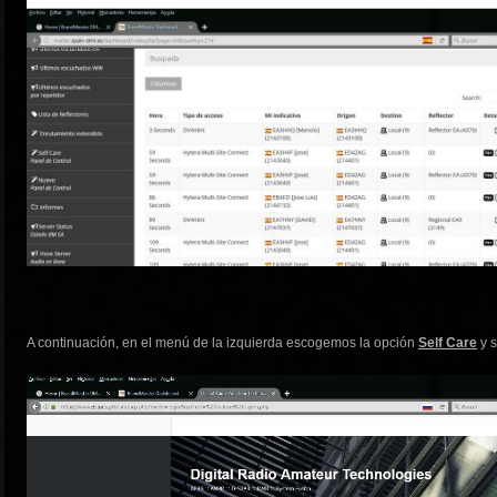
A continuación, en el menú de la izquierda escogemos la opción
Self Care
y s