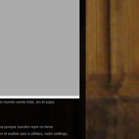
l mundo verde total, sin el aspa.
ea porque vuestro repe no tiene
 walkie vais a utilities, radio settings,