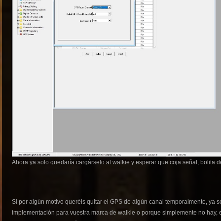
Ahora ya solo quedaría cargárselo al walkie y esperar que coja señal, bolita de
Si por algún motivo queréis quitar el GPS de algún canal temporalmente, ya s
implementación para vuestra marca de walkie o porque simplemente no hay, en el