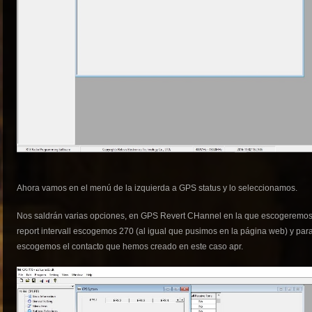
Ahora vamos en el menú de la izquierda a GPS status y lo seleccionamos.
Nos saldrán varias opciones, en GPS Revert CHannel en la que escogeremos cu
report intervall escogemos 270 (al igual que pusimos en la página web) y par
escogemos el contacto que hemos creado en este caso apr.