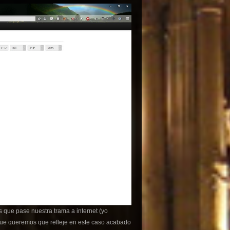
s que pase nuestra trama a internet (yo
que queremos que refleje en este caso acabado