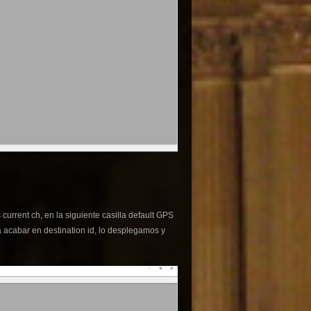
rrent ch, en la siguiente casilla default GPS
a acabar en destination id, lo desplegamos y