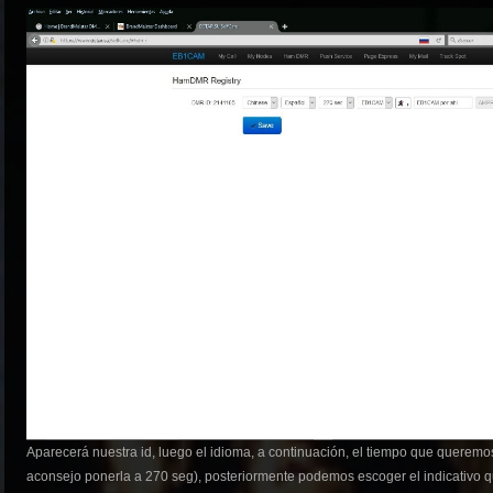
Aparecerá nuestra id, luego el idioma, a continuación, el tiempo que queremo
aconsejo ponerla a 270 seg), posteriormente podemos escoger el indicativo 