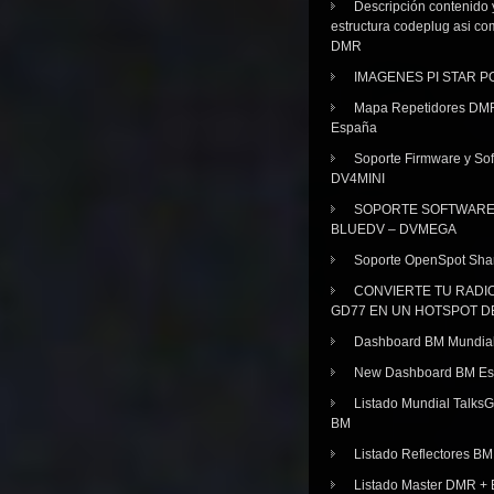
Descripción contenido 
estructura codeplug asi co
DMR
IMAGENES PI STAR 
Mapa Repetidores DM
España
Soporte Firmware y Sof
DV4MINI
SOPORTE SOFTWAR
BLUEDV – DVMEGA
Soporte OpenSpot Sha
CONVIERTE TU RADI
GD77 EN UN HOTSPOT D
Dashboard BM Mundia
New Dashboard BM E
Listado Mundial Talks
BM
Listado Reflectores BM
Listado Master DMR 