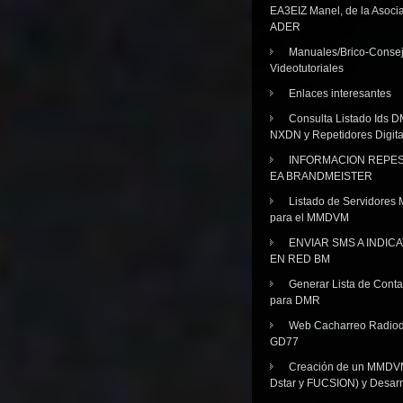
EA3EIZ Manel, de la Asoci
ADER
Manuales/Brico-Consej
Videotutoriales
Enlaces interesantes
Consulta Listado Ids D
NXDN y Repetidores Digita
INFORMACION REPE
EA BRANDMEISTER
Listado de Servidores 
para el MMDVM
ENVIAR SMS A INDIC
EN RED BM
Generar Lista de Cont
para DMR
Web Cacharreo Radiod
GD77
Creación de un MMDV
Dstar y FUCSION) y Desarr