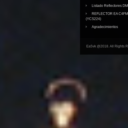
Listado Reflectores D
REFLECTOR EA C4FM 
(YCS224)
Agradecimientos
Ea5vk @2018. All Rights 