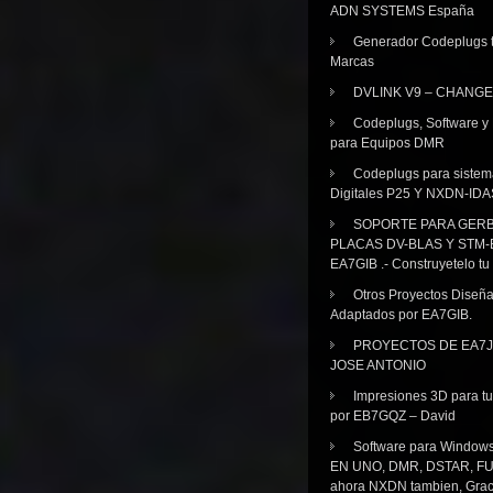
ADN SYSTEMS España
Generador Codeplugs t
Marcas
DVLINK V9 – CHANGE
Codeplugs, Software y
para Equipos DMR
Codeplugs para sistem
Digitales P25 Y NXDN-IDA
SOPORTE PARA GER
PLACAS DV-BLAS Y STM-
EA7GIB .- Construyetelo tu
Otros Proyectos Diseñ
Adaptados por EA7GIB.
PROYECTOS DE EA7J
JOSE ANTONIO
Impresiones 3D para tu
por EB7GQZ – David
Software para Windo
EN UNO, DMR, DSTAR, FU
ahora NXDN tambien, Grac