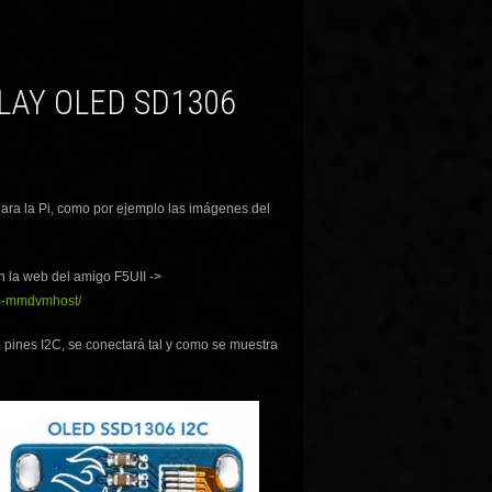
para la Pi, como por ejemplo las imágenes del
n la web del amigo F5UII ->
dvm-mmdvmhost/
 pines I2C, se conectará tal y como se muestra