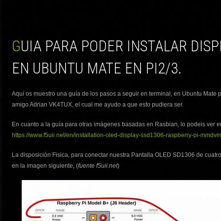
GUIA PARA PODER INSTALAR DISPLAY OLED SD1306
EN UBUNTU MATE EN PI2/3.
Aquí os muestro una guía de los pasos a seguir en terminal, en Ubuntu Mate 
amigo Adrian VK4TUX, el cual me ayudo a que esto pudiera ser.
En cuanto a la guía para otras imágenes basadas en Rasbian, lo podeis ver e
https://www.f5uii.net/en/installation-oled-display-ssd1306-raspberry-pi-mm
La disposición Fisica, para conectar nuestra Pantalla OLED SD1306 de cuatro
en la imagen siguiente, (
fuente f5uii.net
)