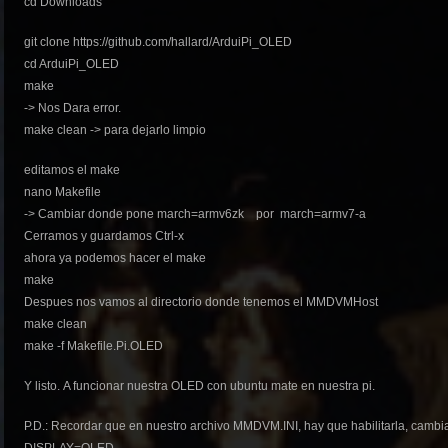
cd Downloads
git clone https://github.com/hallard/ArduiPi_OLED
cd ArduiPi_OLED
make
-> Nos Dara error.
make clean -> para dejarlo limpio
editamos el make
nano Makefile
-> Cambiar donde pone march=armv6zk por march=armv7-a
Cerramos y guardamos Ctrl-x
ahora ya podemos hacer el make
make
Despues nos vamos al directorio donde tenemos el MMDVMHost
make clean
make -f Makefile.Pi.OLED
Y listo. A funcionar nuestra OLED con ubuntu mate en nuestra pi.
P.D.: Recordar que en nuestro archivo MMDVM.INI, hay que habilitarla, ca
DISPLAY=OLED