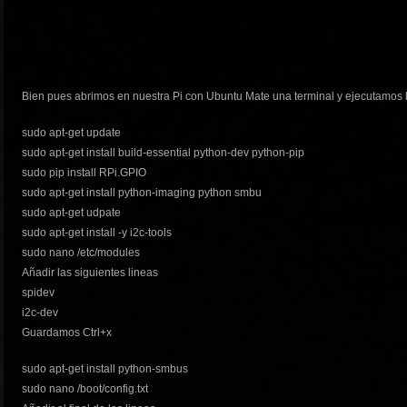
Bien pues abrimos en nuestra Pi con Ubuntu Mate una terminal y ejecutamos 
sudo apt-get update
sudo apt-get install build-essential python-dev python-pip
sudo pip install RPi.GPIO
sudo apt-get install python-imaging python smbu
sudo apt-get udpate
sudo apt-get install -y i2c-tools
sudo nano /etc/modules
Añadir las siguientes lineas
spidev
i2c-dev
Guardamos Ctrl+x
sudo apt-get install python-smbus
sudo nano /boot/config.txt