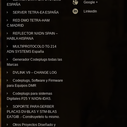
Google +
ESPAÑA
LinkedIn
SERVER TETRA-EA ESPAÑA
RED DMO TETRA-HAM
C.MADRID
REFLECTOR NXDN SPAIN –
HABLA HISPANA
MULTIPROTOCOLO TG 214
ADN SYSTEMS España
Generador Codeplugs todas las
Marcas
DVLINK V9 – CHANGE LOG
Codeplugs, Software y Firmware
para Equipos DMR
Codeplugs para sistemas
Digitales P25 Y NXDN-IDAS.
SOPORTE PARA GERBER
PLACAS DV-BLAS Y STM-BLAS
EA7GIB .- Construyetelo tu mismo.
Otros Proyectos Diseñado y