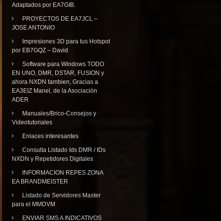
Adaptados por EA7GIB.
PROYECTOS DE EA7JCL –
JOSE ANTONIO
Impresiones 3D para tus Hotspot
por EB7GQZ – David
Software para Windows TODO
EN UNO, DMR, DSTAR, FUSION y
ahora NXDN tambien, Gracias a
EA3EIZ Manel, de la Asociación
ADER
Manuales/Brico-Consejos y
Videotutoriales
Enlaces interesantes
Consulta Listado Ids DMR / IDs
NXDN y Repetidores Digitales
INFORMACION REPES ZONA
EA BRANDMEISTER
Listado de Servidores Master
para el MMDVM
ENVIAR SMS A INDICATIVOS