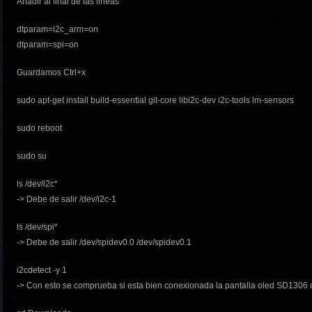
Añadir al final de las lineas
dtparam=i2c_arm=on
dtparam=spi=on
Guardamos Ctrl+x
sudo apt-get install build-essential git-core libi2c-dev i2c-tools lm-sensors
sudo reboot
sudo su
ls /dev/i2c*
-> Debe de salir /dev/i2c-1
ls /dev/spi*
-> Debe de salir /dev/spidev0.0 /dev/spidev0.1
i2cdetect -y 1
-> Con esto se comprueba si esta bien conexionada la pantalla oled SD1306 d