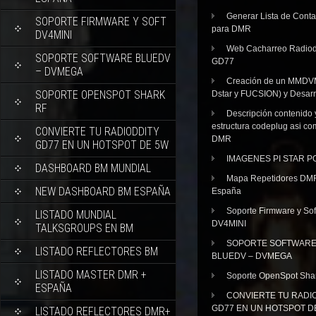
Generar Lista de Cont
SOPORTE FIRMWARE Y SOFT
para DMR
DV4MINI
Web Cacharreo Radiod
SOPORTE SOFTWARE BLUEDV
GD77
– DVMEGA
Creación de un MMDV
SOPORTE OPENSPOT SHARK
Dstar y FUCSION) y Desarr
RF
Descripción contenido 
estructura codeplug asi co
CONVIERTE TU RADIODDITY
DMR
GD77 EN UN HOTSPOT DE 5W
IMAGENES PI STAR 
DASHBOARD BM MUNDIAL
Mapa Repetidores DM
NEW DASHBOARD BM ESPAÑA
España
Soporte Firmware y Sof
LISTADO MUNDIAL
DV4MINI
TALKSGROUPS EN BM
SOPORTE SOFTWAR
LISTADO REFLECTORES BM
BLUEDV – DVMEGA
LISTADO MASTER DMR +
Soporte OpenSpot Sha
ESPAÑA
CONVIERTE TU RADI
GD77 EN UN HOTSPOT D
LISTADO REFLECTORES DMR+