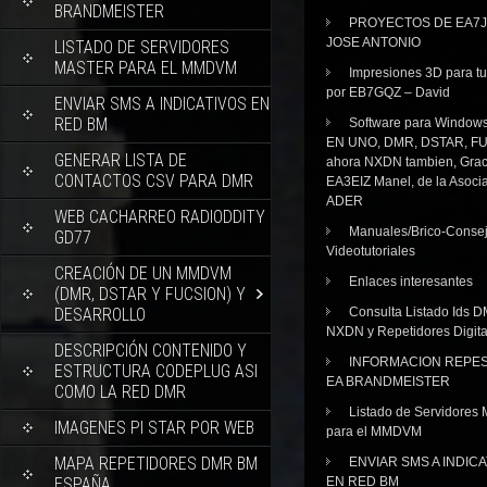
BRANDMEISTER
PROYECTOS DE EA7J
JOSE ANTONIO
LISTADO DE SERVIDORES
MASTER PARA EL MMDVM
Impresiones 3D para tu
por EB7GQZ – David
ENVIAR SMS A INDICATIVOS EN
RED BM
Software para Windo
EN UNO, DMR, DSTAR, FU
GENERAR LISTA DE
ahora NXDN tambien, Grac
CONTACTOS CSV PARA DMR
EA3EIZ Manel, de la Asoci
ADER
WEB CACHARREO RADIODDITY
Manuales/Brico-Consej
GD77
Videotutoriales
CREACIÓN DE UN MMDVM
Enlaces interesantes
(DMR, DSTAR Y FUCSION) Y
DESARROLLO
Consulta Listado Ids D
NXDN y Repetidores Digita
DESCRIPCIÓN CONTENIDO Y
INFORMACION REPE
ESTRUCTURA CODEPLUG ASI
EA BRANDMEISTER
COMO LA RED DMR
Listado de Servidores 
IMAGENES PI STAR POR WEB
para el MMDVM
MAPA REPETIDORES DMR BM
ENVIAR SMS A INDIC
ESPAÑA
EN RED BM