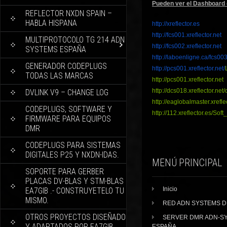
Pueden ver el Dashboard d
REFLECTOR NXDN SPAIN –
HABLA HISPANA
http://xreflector.es
http://fcs001.xreflector.net
MULTIPROTOCOLO TG 214 ADN
http://fcs002.xreflector.net
SYSTEMS ESPAÑA
http://laboenligne.ca/fcs003
GENERADOR CODEPLUGS
http://pcs001.xreflector.net/
TODAS LAS MARCAS
http://pcs001.xreflector.net
http://dcs018.xreflector.net/
DVLINK V9 – CHANGE LOG
http://eaglobalmaster.
xrefle
CODEPLUGS, SOFTWARE Y
http://112.xreflector.es/Soft_
FIRMWARE PARA EQUIPOS
DMR
CODEPLUGS PARA SISTEMAS
DIGITALES P25 Y NXDN-IDAS.
MENÚ PRINCIPAL
SOPORTE PARA GERBER
PLACAS DV-BLAS Y STM-BLAS
Inicio
EA7GIB .- CONSTRUYETELO TU
MISMO.
RED ADN SYSTEMS 
OTROS PROYECTOS DISEÑADO
SERVER DMR ADN-S
Y ADAPTADOS POR EA7GIB.
ESPAÑA