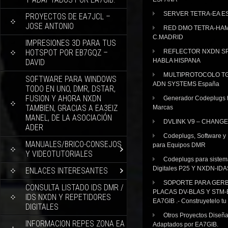
SERVER TETRA-EA E
PROYECTOS DE EA7JCL –
JOSE ANTONIO
RED DMO TETRA-HA
C.MADRID
IMPRESIONES 3D PARA TUS
HOTSPOT POR EB7GQZ –
REFLECTOR NXDN SP
HABLA HISPANA
DAVID
MULTIPROTOCOLO TG
SOFTWARE PARA WINDOWS
ADN SYSTEMS España
TODO EN UNO, DMR, DSTAR,
FUSION Y AHORA NXDN
Generador Codeplugs t
TAMBIEN, GRACIAS A EA3EIZ
Marcas
MANEL, DE LA ASOCIACIÓN
DVLINK V9 – CHANGE
ADER
Codeplugs, Software y
MANUALES/BRICO-CONSEJOS
para Equipos DMR
Y VIDEOTUTORIALES
Codeplugs para sistem
Digitales P25 Y NXDN-IDA
ENLACES INTERESANTES
SOPORTE PARA GER
CONSULTA LISTADO IDS DMR /
PLACAS DV-BLAS Y STM-
IDS NXDN Y REPETIDORES
EA7GIB .- Construyetelo tu
DIGITALES
Otros Proyectos Diseñ
INFORMACION REPES ZONA EA
Adaptados por EA7GIB.