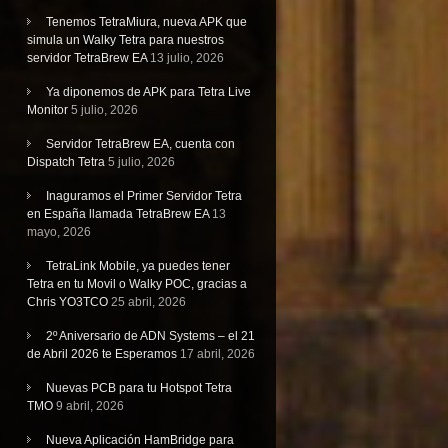
Tenemos TetraMiura, nueva APK que
simula un Walky Tetra para nuestros
servidor TetraBrew EA
13 julio, 2026
Ya diponemos de APK para Tetra Live
Monitor
5 julio, 2026
Servidor TetraBrew EA, cuenta con
Dispatch Tetra
5 julio, 2026
Inaguramos el Primer Servidor Tetra
en España llamada TetraBrew EA
13
mayo, 2026
TetraLink Mobile, ya puedes tener
Tetra en tu Movil o Walky POC, gracias a
Chris YO3TCO
25 abril, 2026
2º Aniversario de ADN Systems – el 21
de Abril 2026 te Esperamos
17 abril, 2026
Nuevas PCB para tu Hotspot Tetra
TMO
9 abril, 2026
Nueva Aplicación HamBridge para