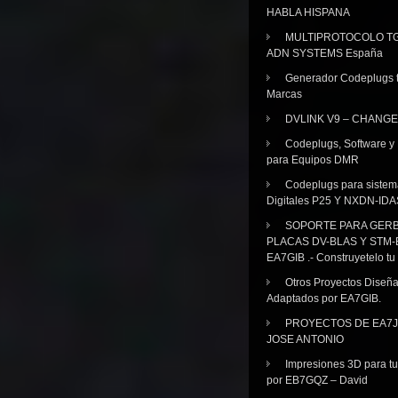
HABLA HISPANA
MULTIPROTOCOLO TG
ADN SYSTEMS España
Generador Codeplugs t
Marcas
DVLINK V9 – CHANGE
Codeplugs, Software y
para Equipos DMR
Codeplugs para sistem
Digitales P25 Y NXDN-IDA
SOPORTE PARA GER
PLACAS DV-BLAS Y STM-
EA7GIB .- Construyetelo tu
Otros Proyectos Diseñ
Adaptados por EA7GIB.
PROYECTOS DE EA7J
JOSE ANTONIO
Impresiones 3D para tu
por EB7GQZ – David