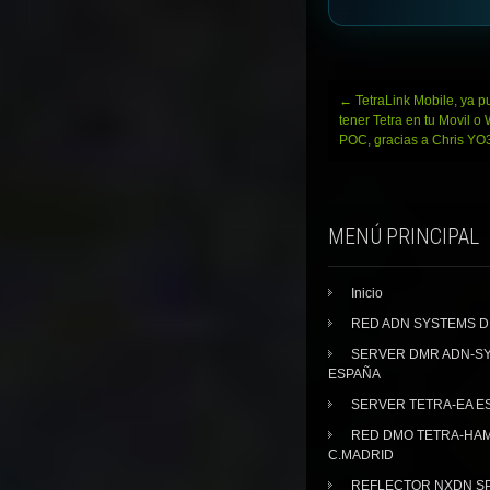
Navegación
←
TetraLink Mobile, ya 
de
tener Tetra en tu Movil o
entradas
POC, gracias a Chris Y
MENÚ PRINCIPAL
Inicio
RED ADN SYSTEMS 
SERVER DMR ADN-S
ESPAÑA
SERVER TETRA-EA E
RED DMO TETRA-HA
C.MADRID
REFLECTOR NXDN SP