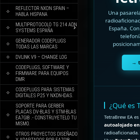
REFLECTOR NXDN SPAIN –
Una pasarela
HABLA HISPANA
radioaficiona
MULTIPROTOCOLO TG 214 ADN
España. Con
SYSTEMS ESPAÑA
telefoní
GENERADOR CODEPLUGS
posiciona
TODAS LAS MARCAS
DVLINK V9 – CHANGE LOG
→ 
CODEPLUGS, SOFTWARE Y
FIRMWARE PARA EQUIPOS
DMR
CODEPLUGS PARA SISTEMAS
DIGITALES P25 Y NXDN-IDAS.
¿Qué es 
SOPORTE PARA GERBER
PLACAS DV-BLAS Y STM-BLAS
TetraBrew EA es
EA7GIB .- CONSTRUYETELO TU
MISMO.
autoalojado en
radioaficionada.
OTROS PROYECTOS DISEÑADO
Y ADAPTADOS POR EA7GIB.