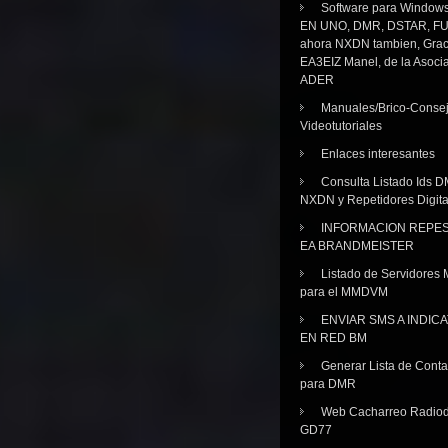
Software para Windo
EN UNO, DMR, DSTAR, FU
ahora NXDN tambien, Grac
EA3EIZ Manel, de la Asoci
ADER
Manuales/Brico-Consej
Videotutoriales
Enlaces interesantes
Consulta Listado Ids D
NXDN y Repetidores Digita
INFORMACION REPE
EA BRANDMEISTER
Listado de Servidores 
para el MMDVM
ENVIAR SMS A INDIC
EN RED BM
Generar Lista de Cont
para DMR
Web Cacharreo Radiod
GD77