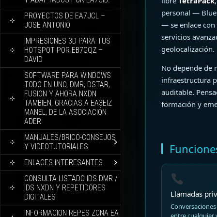
libre
TetraPack
personal — Blues
PROYECTOS DE EA7JCL –
— se enlace con 
JOSE ANTONIO
servicios avanza
IMPRESIONES 3D PARA TUS
geolocalización.
HOTSPOT POR EB7GQZ –
DAVID
No depende de r
SOFTWARE PARA WINDOWS
infraestructura p
TODO EN UNO, DMR, DSTAR,
auditable. Pens
FUSION Y AHORA NXDN
TAMBIEN, GRACIAS A EA3EIZ
formación y eme
MANEL, DE LA ASOCIACIÓN
ADER
MANUALES/BRICO-CONSEJOS
Funciones
Y VIDEOTUTORIALES
ENLACES INTERESANTES
CONSULTA LISTADO IDS DMR /
IDS NXDN Y REPETIDORES
Llamadas priv
DIGITALES
Conversaciones 
INFORMACION REPES ZONA EA
entre cualquier