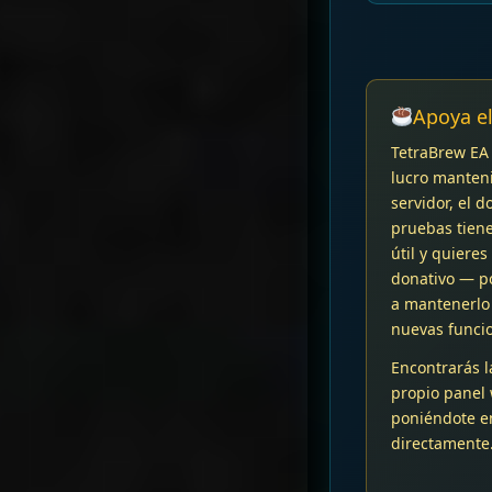
Apoya e
TetraBrew EA 
lucro manteni
servidor, el d
pruebas tienen
útil y quiere
donativo — p
a mantenerlo 
nuevas funci
Encontrarás l
propio panel 
poniéndote e
directamente.