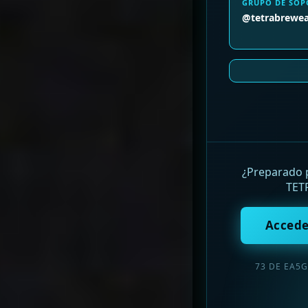
GRUPO DE SOP
@tetrabrewe
¿Preparado p
TETR
Accede
73 DE EA5G