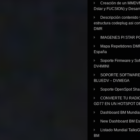
Creación de un MMDV
Dstar y FUCSION) y Desarr
Descripción contenido 
estructura codeplug asi co
DMR
IMAGENES PI STAR 
Mapa Repetidores DM
España
Soporte Firmware y Sof
DV4MINI
SOPORTE SOFTWAR
BLUEDV – DVMEGA
Soporte OpenSpot Sha
CONVIERTE TU RADI
GD77 EN UN HOTSPOT D
Dashboard BM Mundia
New Dashboard BM E
Listado Mundial Talks
BM