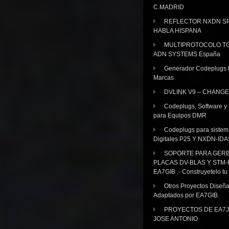
C.MADRID
REFLECTOR NXDN SP
HABLA HISPANA
MULTIPROTOCOLO TG
ADN SYSTEMS España
Generador Codeplugs t
Marcas
DVLINK V9 – CHANGE
Codeplugs, Software y
para Equipos DMR
Codeplugs para sistem
Digitales P25 Y NXDN-IDA
SOPORTE PARA GER
PLACAS DV-BLAS Y STM-
EA7GIB .- Construyetelo tu
Otros Proyectos Diseñ
Adaptados por EA7GIB.
PROYECTOS DE EA7J
JOSE ANTONIO