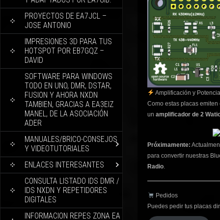
PROYECTOS DE EA7JCL –
JOSE ANTONIO
IMPRESIONES 3D PARA TUS
HOTSPOT POR EB7GQZ –
DAVID
SOFTWARE PARA WINDOWS
TODO EN UNO, DMR, DSTAR,
Amplificación y Potenci
FUSION Y AHORA NXDN
TAMBIEN, GRACIAS A EA3EIZ
Como estas placas emiten 
MANEL, DE LA ASOCIACIÓN
un
amplificador de 2 Wati
ADER
MANUALES/BRICO-CONSEJOS
Próximamente:
Actualment
Y VIDEOTUTORIALES
para convertir nuestras Blu
ENLACES INTERESANTES
Radio
.
CONSULTA LISTADO IDS DMR /
IDS NXDN Y REPETIDORES
Pedidos
DIGITALES
Puedes pedir tus placas d
INFORMACION REPES ZONA EA