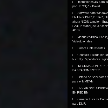
Impresiones 3D para tu
por EB7GQZ – David
Software para Windo
EN UNO, DMR, DSTAR, FU
ahora NXDN tambien, Grac
EA3EIZ Manel, de la Asoci
ADER
Manuales/Brico-Consej
Videotutoriales
Enlaces interesantes
Consulta Listado Ids D
NXDN y Repetidores Digita
INFORMACION REPE
EA BRANDMEISTER
Listado de Servidores 
para el MMDVM
ENVIAR SMS A INDIC
EN RED BM
Generar Lista de Cont
para DMR