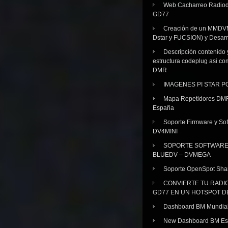
Web Cacharreo Radiod
GD77
Creación de un MMDV
Dstar y FUCSION) y Desarr
Descripción contenido 
estructura codeplug asi co
DMR
IMAGENES PI STAR 
Mapa Repetidores DM
España
Soporte Firmware y Sof
DV4MINI
SOPORTE SOFTWAR
BLUEDV – DVMEGA
Soporte OpenSpot Sha
CONVIERTE TU RADI
GD77 EN UN HOTSPOT D
Dashboard BM Mundia
New Dashboard BM E