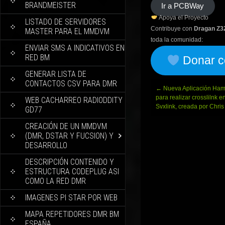
BRANDMEISTER
Ir a PCBWay
Apoya el Proyecto
LISTADO DE SERVIDORES
Contribuye con
Dragan Z3
MASTER PARA EL MMDVM
toda la comunidad:
ENVIAR SMS A INDICATIVOS EN
RED BM
Donar c
GENERAR LISTA DE
CONTACTOS CSV PARA DMR
Navegación
←
Nueva Aplicación Ham
de
para realizar crosslilnk en
WEB CACHARREO RADIODDITY
entradas
Svxlink, creada por Chr
GD77
CREACIÓN DE UN MMDVM
(DMR, DSTAR Y FUCSION) Y
DESARROLLO
DESCRIPCIÓN CONTENIDO Y
ESTRUCTURA CODEPLUG ASI
COMO LA RED DMR
IMAGENES PI STAR POR WEB
MAPA REPETIDORES DMR BM
ESPAÑA