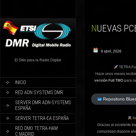
NUEVAS P
9 abril, 2026
El Sitio para la Radio Digital
TETRA Full
Hace unos meses recibi
versión Full TMO
para ra
INICIO
RED ADN SYSTEMS DMR
Repositorio Blues
SERVER DMR ADN-SYSTEMS
ESPAÑA
SERVER TETRA-EA ESPAÑA
Ha
Gracias al excelente tr
RED DMO TETRA-HAM
comunidad dispone aho
C.MADRID