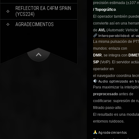
precisión estimada (
±107 
REFLECTOR EA C4FM SPAIN
/ Topográfico
.
(YCS224)
El operador también puede 
convierte así en una herra
AGRADECIMIENTOS
de
AVL
(
Automatic Vehicle
Interoperabilidad: el v
La misma pulsación de PTT 
mundos: enlaza con
DMR
, se integra con
DIME
SIP
(VoIP). El servidor actúa
operador en
el navegador coordina tecn
Audio optimizado en tr
Para maximizar la inteligib
preprocesado
antes de
codificarse: supresión de r
filtrado paso-alto.
El resultado es una modula
entornos ruidosos.
Agradecimientos