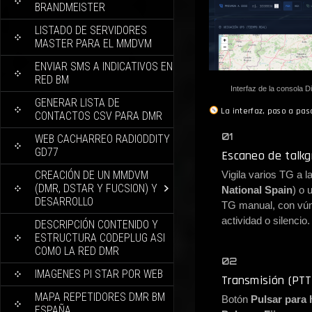
BRANDMEISTER
LISTADO DE SERVIDORES
MASTER PARA EL MMDVM
ENVIAR SMS A INDICATIVOS EN
RED BM
Interfaz de la consol
GENERAR LISTA DE
La interfaz, paso a pas
CONTACTOS CSV PARA DMR
01
WEB CACHARREO RADIODDITY
GD77
Escaneo de talkg
CREACIÓN DE UN MMDVM
Vigila varios TG a la
(DMR, DSTAR Y FUCSION) Y
National Spain
) o 
DESARROLLO
TG manual, con vúm
actividad o silencio.
DESCRIPCIÓN CONTENIDO Y
ESTRUCTURA CODEPLUG ASI
COMO LA RED DMR
02
IMAGENES PI STAR POR WEB
Transmisión (PTT
MAPA REPETIDORES DMR BM
Botón
Pulsar para 
ESPAÑA