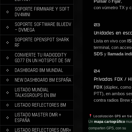
Pulsar
o
Fijar
,
con vúmetro TX y co
SOPORTE FIRMWARE Y SOFT
DV4MINI
SOPORTE SOFTWARE BLUEDV
03
– DVMEGA
Unidades en esc
SOPORTE OPENSPOT SHARK
Lista en vivo con
IS
RF
terminal, con acces
SDS
y
llamada ind
CONVIERTE TU RADIODDITY
GD77 EN UN HOTSPOT DE 5W
DASHBOARD BM MUNDIAL
04
Privadas FDX / 
NEW DASHBOARD BM ESPAÑA
FDX
(dúplex, como 
LISTADO MUNDIAL
PTT), en ambos sen
TALKSGROUPS EN BM
contra radios Brew
LISTADO REFLECTORES BM
LISTADO MASTER DMR +
Localización GPS en ti
ESPAÑA
Un
mapa cartográfico
mues
comparten GPS, con su
LISTADO REFLECTORES DMR+