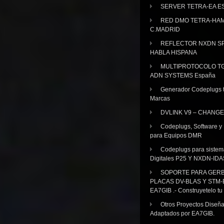
SERVER TETRA-EA E
RED DMO TETRA-HA
C.MADRID
REFLECTOR NXDN SP
HABLA HISPANA
MULTIPROTOCOLO TG
ADN SYSTEMS España
Generador Codeplugs t
Marcas
DVLINK V9 – CHANGE
Codeplugs, Software y
para Equipos DMR
Codeplugs para sistem
Digitales P25 Y NXDN-IDA
SOPORTE PARA GER
PLACAS DV-BLAS Y STM-
EA7GIB .- Construyetelo tu
Otros Proyectos Diseñ
Adaptados por EA7GIB.