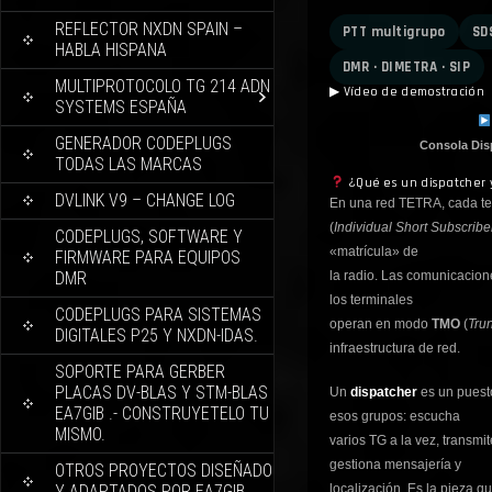
REFLECTOR NXDN SPAIN –
PTT multigrupo
SD
HABLA HISPANA
DMR · DIMETRA · SIP
MULTIPROTOCOLO TG 214 ADN
▶
Vídeo de demostración
SYSTEMS ESPAÑA
GENERADOR CODEPLUGS
Consola Di
TODAS LAS MARCAS
¿Qué es un dispatcher 
DVLINK V9 – CHANGE LOG
En una red TETRA, cada ter
(
Individual Short Subscriber
CODEPLUGS, SOFTWARE Y
«matrícula» de
FIRMWARE PARA EQUIPOS
DMR
la radio. Las comunicacio
los terminales
CODEPLUGS PARA SISTEMAS
operan en modo
TMO
(
Tru
DIGITALES P25 Y NXDN-IDAS.
infraestructura de red.
SOPORTE PARA GERBER
PLACAS DV-BLAS Y STM-BLAS
Un
dispatcher
es un puest
EA7GIB .- CONSTRUYETELO TU
esos grupos: escucha
MISMO.
varios TG a la vez, transmi
gestiona mensajería y
OTROS PROYECTOS DISEÑADO
Y ADAPTADOS POR EA7GIB.
localización. Es la pieza q