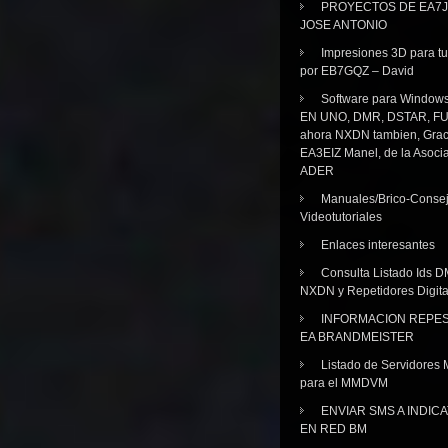
PROYECTOS DE EA7J
JOSE ANTONIO
Impresiones 3D para tu
por EB7GQZ – David
Software para Windo
EN UNO, DMR, DSTAR, FU
ahora NXDN tambien, Grac
EA3EIZ Manel, de la Asoci
ADER
Manuales/Brico-Consej
Videotutoriales
Enlaces interesantes
Consulta Listado Ids D
NXDN y Repetidores Digita
INFORMACION REPE
EA BRANDMEISTER
Listado de Servidores 
para el MMDVM
ENVIAR SMS A INDIC
EN RED BM