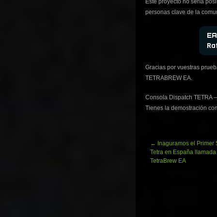
Este proyecto no sería posi
personas clave de la comu
EA
Ra
Gracias por vuestras prueba
TETRABREW EA.
Consola Dispatch TETRA —
Tienes la demostración comp
Navegación
←
Inaguramos el Primer 
de
Tetra en España llamada
entradas
TetraBrew EA