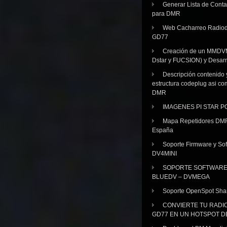
Generar Lista de Cont
para DMR
Web Cacharreo Radiod
GD77
Creación de un MMDV
Dstar y FUCSION) y Desarr
Descripción contenido 
estructura codeplug asi co
DMR
IMAGENES PI STAR 
Mapa Repetidores DM
España
Soporte Firmware y Sof
DV4MINI
SOPORTE SOFTWAR
BLUEDV – DVMEGA
Soporte OpenSpot Sha
CONVIERTE TU RADI
GD77 EN UN HOTSPOT D