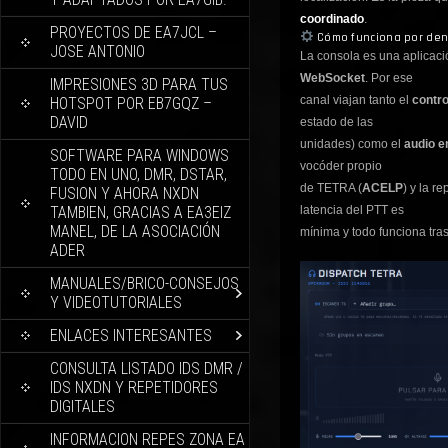
coordinado
.
PROYECTOS DE EA7JCL –
Cómo funciona por den
JOSE ANTONIO
La consola es una aplicaci
WebSocket
. Por ese
IMPRESIONES 3D PARA TUS
canal viajan tanto el
contro
HOTSPOT POR EB7GQZ –
DAVID
estado de las
unidades) como el
audio e
SOFTWARE PARA WINDOWS
vocóder propio
TODO EN UNO, DMR, DSTAR,
de TETRA (
ACELP
) y la r
FUSION Y AHORA NXDN
TAMBIEN, GRACIAS A EA3EIZ
latencia del PTT es
MANEL, DE LA ASOCIACIÓN
mínima y todo funciona tras
ADER
MANUALES/BRICO-CONSEJOS
Y VIDEOTUTORIALES
ENLACES INTERESANTES
CONSULTA LISTADO IDS DMR /
IDS NXDN Y REPETIDORES
DIGITALES
INFORMACION REPES ZONA EA