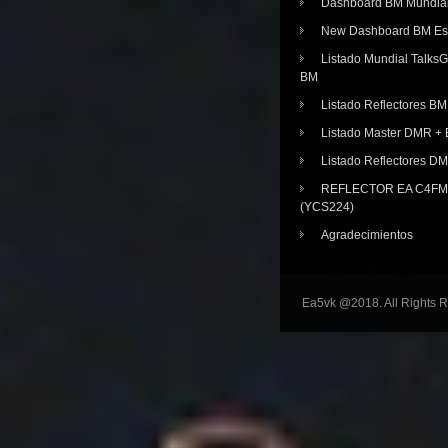
Dashboard BM Mundia
New Dashboard BM E
Listado Mundial Talks
BM
Listado Reflectores BM
Listado Master DMR 
Listado Reflectores D
REFLECTOR EA C4FM 
(YCS224)
Agradecimientos
Ea5vk @2018. All Rights 