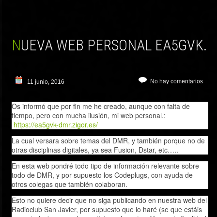
NUEVA WEB PERSONAL EA5GVK.
No hay comentarios
11 junio, 2016
Os informó que por fin me he creado, aunque con falta de
tiempo, pero con mucha ilusión, mi web personal.:
https://ea5gvk-dmr.zigor.es/
La cual versara sobre temas del DMR, y también porque no de
otras disciplinas digitales, ya sea Fusion, Dstar, etc…..
En esta web pondré todo tipo de información relevante sobre
todo de DMR, y por supuesto los Codeplugs, con ayuda de
otros colegas que también colaboran.
Esto no quiere decir que no siga publicando en nuestra web del
Radioclub San Javier, por supuesto que lo haré (se que estáis