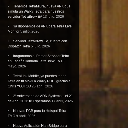
Tenemos TetraMiura, nueva APK que
simula un Walky Tetra para nuestros
servidor TetraBrew EA
13 julio, 2026
Ya diponemos de APK para Tetra Live
Monitor
5 julio, 2026
Servidor TetraBrew EA, cuenta con
Dispatch Tetra
5 julio, 2026
Inaguramos el Primer Servidor Tetra
en España llamada TetraBrew EA
13
mayo, 2026
TetraLink Mobile, ya puedes tener
Tetra en tu Movil o Walky POC, gracias a
Chris YO3TCO
25 abril, 2026
2º Aniversario de ADN Systems – el 21
de Abril 2026 te Esperamos
17 abril, 2026
Nuevas PCB para tu Hotspot Tetra
TMO
9 abril, 2026
Nueva Aplicación HamBridge para