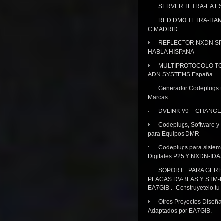
SERVER TETRA-EA E
RED DMO TETRA-HA
C.MADRID
REFLECTOR NXDN SP
HABLA HISPANA
MULTIPROTOCOLO TG
ADN SYSTEMS España
Generador Codeplugs t
Marcas
DVLINK V9 – CHANGE
Codeplugs, Software y
para Equipos DMR
Codeplugs para sistem
Digitales P25 Y NXDN-IDA
SOPORTE PARA GER
PLACAS DV-BLAS Y STM-
EA7GIB .- Construyetelo tu
Otros Proyectos Diseñ
Adaptados por EA7GIB.