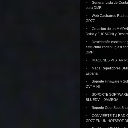
Generar Lista de Cont
para DMR
Web Cacharreo Radiod
GD77
Creación de un MMDV
Dstar y FUCSION) y Desarr
Descripción contenido 
estructura codeplug asi co
DMR
IMAGENES PI STAR 
Mapa Repetidores DM
España
Soporte Firmware y Sof
DV4MINI
SOPORTE SOFTWAR
BLUEDV – DVMEGA
Soporte OpenSpot Sha
CONVIERTE TU RADI
GD77 EN UN HOTSPOT D