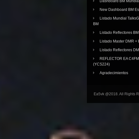
Dashboard BM Mundia
New Dashboard BM E
Listado Mundial Talks
BM
Listado Reflectores BM
Listado Master DMR 
Listado Reflectores D
REFLECTOR EA C4FM 
(YCS224)
Agradecimientos
Ea5vk @2018. All Rights 