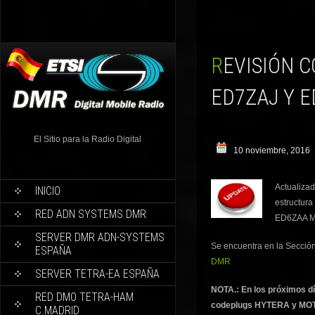
REVISIÓN CODEPLUG TYTERA/RETEVIS, REPETIDORES
ED7ZAJ Y E
El Sitio para la Radio Digital
10 noviembre, 2016
Actualiza
INICIO
estructura
RED ADN SYSTEMS DMR
ED6ZAA Ma
SERVER DMR ADN-SYSTEMS
Se encuentra en la Secció
ESPAÑA
DMR
SERVER TETRA-EA ESPAÑA
NOTA.: En los próximos d
RED DMO TETRA-HAM
codeplugs HYTERA y MO
C.MADRID