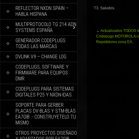
REFLECTOR NXDN SPAIN –
’73. Saludos.
HABLA HISPANA
MULTIPROTOCOLO TG 214 ADN
SYSTEMS ESPAÑA
Navegación
←
Actualizados TODOS l
de
Codepugs MOTOROLA co
GENERADOR CODEPLUGS
entradas
Repetidores zona EA.
TODAS LAS MARCAS
DVLINK V9 – CHANGE LOG
CODEPLUGS, SOFTWARE Y
FIRMWARE PARA EQUIPOS
DMR
CODEPLUGS PARA SISTEMAS
DIGITALES P25 Y NXDN-IDAS.
SOPORTE PARA GERBER
PLACAS DV-BLAS Y STM-BLAS
EA7GIB .- CONSTRUYETELO TU
MISMO.
OTROS PROYECTOS DISEÑADO
Y ADAPTADOS POR EA7GIB.