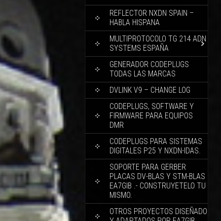
REFLECTOR NXDN SPAIN –
HABLA HISPANA
MULTIPROTOCOLO TG 214 ADN
SYSTEMS ESPAÑA
GENERADOR CODEPLUGS
TODAS LAS MARCAS
DVLINK V9 – CHANGE LOG
CODEPLUGS, SOFTWARE Y
FIRMWARE PARA EQUIPOS
DMR
CODEPLUGS PARA SISTEMAS
DIGITALES P25 Y NXDN-IDAS.
SOPORTE PARA GERBER
PLACAS DV-BLAS Y STM-BLAS
EA7GIB .- CONSTRUYETELO TU
MISMO.
OTROS PROYECTOS DISEÑADO
Y ADAPTADOS POR EA7GIB.