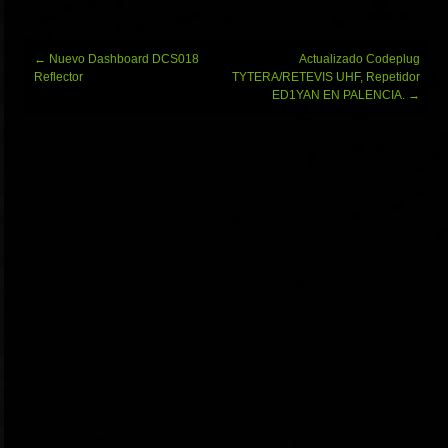
Navegación
←
Nuevo Dashboard DCS018
Actualizado Codeplug
de
Reflector
TYTERA/RETEVIS UHF, Repetidor
entradas
ED1YAN EN PALENCIA.
→