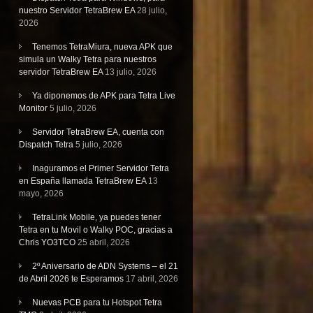
nuestro Servidor TetraBrew EA
28 julio,
2026
Tenemos TetraMiura, nueva APK que
simula un Walky Tetra para nuestros
servidor TetraBrew EA
13 julio, 2026
Ya diponemos de APK para Tetra Live
Monitor
5 julio, 2026
Servidor TetraBrew EA, cuenta con
Dispatch Tetra
5 julio, 2026
Inaguramos el Primer Servidor Tetra
en España llamada TetraBrew EA
13
mayo, 2026
TetraLink Mobile, ya puedes tener
Tetra en tu Movil o Walky POC, gracias a
Chris YO3TCO
25 abril, 2026
2º Aniversario de ADN Systems – el 21
de Abril 2026 te Esperamos
17 abril, 2026
Nuevas PCB para tu Hotspot Tetra