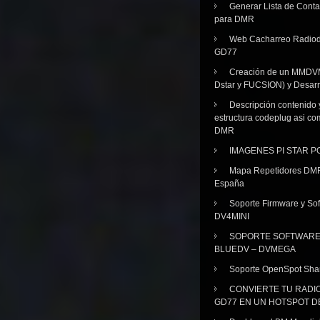
Generar Lista de Cont
para DMR
Web Cacharreo Radiod
GD77
Creación de un MMDV
Dstar y FUCSION) y Desarr
Descripción contenido 
estructura codeplug asi co
DMR
IMAGENES PI STAR 
Mapa Repetidores DM
España
Soporte Firmware y Sof
DV4MINI
SOPORTE SOFTWAR
BLUEDV – DVMEGA
Soporte OpenSpot Sha
CONVIERTE TU RADI
GD77 EN UN HOTSPOT D