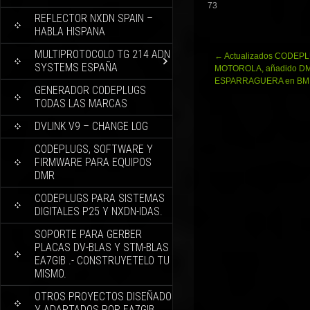
73
REFLECTOR NXDN SPAIN –
HABLA HISPANA
MULTIPROTOCOLO TG 214 ADN
Navegación
←
Actualizados CODEP
SYSTEMS ESPAÑA
de
MOTOROLA, añadido D
entradas
ESPARRAGUERA en BM
GENERADOR CODEPLUGS
TODAS LAS MARCAS
DVLINK V9 – CHANGE LOG
CODEPLUGS, SOFTWARE Y
FIRMWARE PARA EQUIPOS
DMR
CODEPLUGS PARA SISTEMAS
DIGITALES P25 Y NXDN-IDAS.
SOPORTE PARA GERBER
PLACAS DV-BLAS Y STM-BLAS
EA7GIB .- CONSTRUYETELO TU
MISMO.
OTROS PROYECTOS DISEÑADO
Y ADAPTADOS POR EA7GIB.