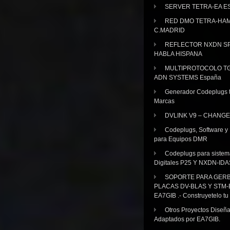
SERVER TETRA-EA E
RED DMO TETRA-HA
C.MADRID
REFLECTOR NXDN SP
HABLA HISPANA
MULTIPROTOCOLO TG
ADN SYSTEMS España
Generador Codeplugs t
Marcas
DVLINK V9 – CHANGE
Codeplugs, Software y
para Equipos DMR
Codeplugs para sistem
Digitales P25 Y NXDN-IDA
SOPORTE PARA GER
PLACAS DV-BLAS Y STM-
EA7GIB .- Construyetelo tu
Otros Proyectos Diseñ
Adaptados por EA7GIB.