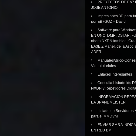
PROYECTOS DE EA7J
JOSE ANTONIO
Impresiones 3D para tu
por EB7GQZ – David
Software para Windo
EN UNO, DMR, DSTAR, FU
ahora NXDN tambien, Grac
EA3EIZ Manel, de la Asoci
ADER
Manuales/Brico-Consej
Videotutoriales
Enlaces interesantes
Consulta Listado Ids D
NXDN y Repetidores Digita
INFORMACION REPE
EA BRANDMEISTER
Listado de Servidores 
para el MMDVM
ENVIAR SMS A INDIC
EN RED BM