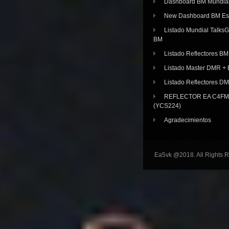
Dashboard BM Mundia
New Dashboard BM E
Listado Mundial Talks
BM
Listado Reflectores BM
Listado Master DMR 
Listado Reflectores D
REFLECTOR EA C4FM 
(YCS224)
Agradecimientos
Ea5vk @2018. All Rights 