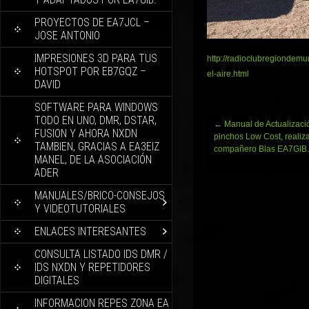
PROYECTOS DE EA7JCL –
JOSE ANTONIO
IMPRESIONES 3D PARA TUS
http://radioclubregiondem
HOTSPOT POR EB7GQZ –
el-aire.html
DAVID
SOFTWARE PARA WINDOWS
TODO EN UNO, DMR, DSTAR,
Navegación
←
Manual de Actualizaci
FUSION Y AHORA NXDN
de
pinchos Low Cost, realiz
TAMBIEN, GRACIAS A EA3EIZ
entradas
compañero Blas EA7GIB.
MANEL, DE LA ASOCIACIÓN
ADER
MANUALES/BRICO-CONSEJOS
Y VIDEOTUTORIALES
ENLACES INTERESANTES
CONSULTA LISTADO IDS DMR /
IDS NXDN Y REPETIDORES
DIGITALES
INFORMACION REPES ZONA EA