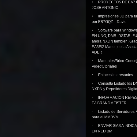
PROYECTOS DE EA7J
JOSE ANTONIO
Impresiones 3D para tu
por EB7GQZ – David
Software para Windo
EN UNO, DMR, DSTAR, FU
ahora NXDN tambien, Grac
EA3EIZ Manel, de la Asoci
ADER
Manuales/Brico-Consej
Videotutoriales
Enlaces interesantes
Consulta Listado Ids D
NXDN y Repetidores Digita
INFORMACION REPE
EA BRANDMEISTER
Listado de Servidores 
para el MMDVM
ENVIAR SMS A INDIC
EN RED BM