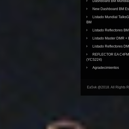
Dashboard BM Mundia
New Dashboard BM E
Listado Mundial Talks
BM
Listado Reflectores BM
Listado Master DMR 
Listado Reflectores D
REFLECTOR EA C4FM 
(YCS224)
Agradecimientos
Ea5vk @2018. All Rights 