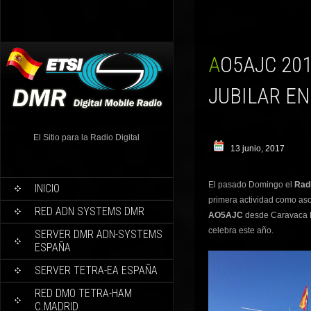
AO5AJC 2017 EN EL AIRE! – ACTIVACIÓN MOTIVO AÑO
JUBILAR EN
El Sitio para la Radio Digital
13 junio, 2017
El pasado Domingo el
Rad
INICIO
primera actividad como asoc
RED ADN SYSTEMS DMR
AO5AJC
desde Caravaca D
celebra este año.
SERVER DMR ADN-SYSTEMS
ESPAÑA
SERVER TETRA-EA ESPAÑA
RED DMO TETRA-HAM
C.MADRID