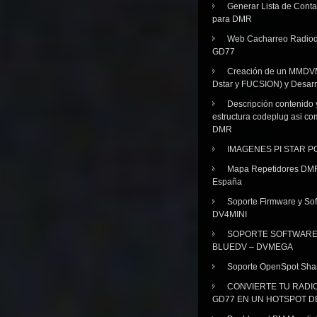
Generar Lista de Cont
para DMR
Web Cacharreo Radiod
GD77
Creación de un MMDV
Dstar y FUCSION) y Desarr
Descripción contenido 
estructura codeplug asi co
DMR
IMAGENES PI STAR 
Mapa Repetidores DM
España
Soporte Firmware y Sof
DV4MINI
SOPORTE SOFTWAR
BLUEDV – DVMEGA
Soporte OpenSpot Sha
CONVIERTE TU RADI
GD77 EN UN HOTSPOT D