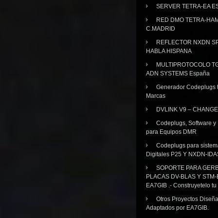
SERVER TETRA-EA E
RED DMO TETRA-HA
C.MADRID
REFLECTOR NXDN SP
HABLA HISPANA
MULTIPROTOCOLO TG
ADN SYSTEMS España
Generador Codeplugs t
Marcas
DVLINK V9 – CHANGE
Codeplugs, Software y
para Equipos DMR
Codeplugs para sistem
Digitales P25 Y NXDN-IDA
SOPORTE PARA GER
PLACAS DV-BLAS Y STM-
EA7GIB .- Construyetelo tu
Otros Proyectos Diseñ
Adaptados por EA7GIB.