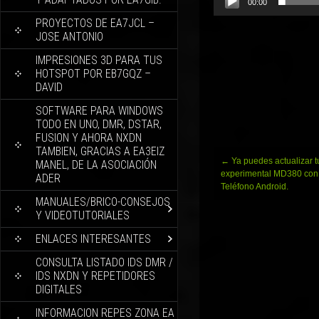
00:00
PROYECTOS DE EA7JCL –
JOSE ANTONIO
IMPRESIONES 3D PARA TUS
HOTSPOT POR EB7GQZ –
DAVID
SOFTWARE PARA WINDOWS
TODO EN UNO, DMR, DSTAR,
FUSION Y AHORA NXDN
TAMBIEN, GRACIAS A EA3EIZ
Navegación
←
Ya puedes actualizar t
MANEL, DE LA ASOCIACIÓN
de
experimental MD380 con 
ADER
entradas
Teléfono Android.
MANUALES/BRICO-CONSEJOS
Y VIDEOTUTORIALES
ENLACES INTERESANTES
CONSULTA LISTADO IDS DMR /
IDS NXDN Y REPETIDORES
DIGITALES
INFORMACION REPES ZONA EA