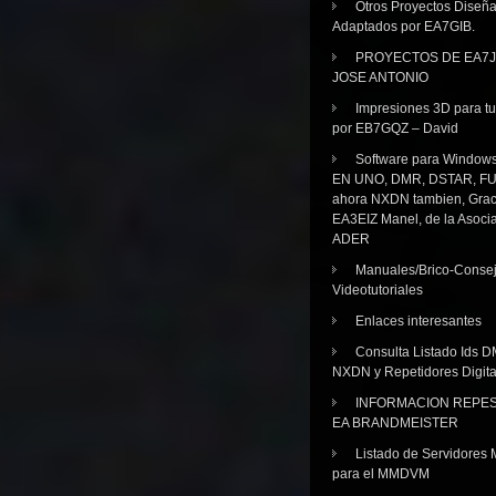
Otros Proyectos Diseñ
Adaptados por EA7GIB.
PROYECTOS DE EA7J
JOSE ANTONIO
Impresiones 3D para tu
por EB7GQZ – David
Software para Windo
EN UNO, DMR, DSTAR, FU
ahora NXDN tambien, Grac
EA3EIZ Manel, de la Asoci
ADER
Manuales/Brico-Consej
Videotutoriales
Enlaces interesantes
Consulta Listado Ids D
NXDN y Repetidores Digita
INFORMACION REPE
EA BRANDMEISTER
Listado de Servidores 
para el MMDVM