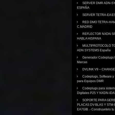
SERVER DMR ADN-S
ESPAÑA
SERVER TETRA-EA E
RED DMO TETRA-HA
C.MADRID
REFLECTOR NXDN SP
HABLA HISPANA
MULTIPROTOCOLO TG
ADN SYSTEMS España
Generador Codeplugs t
Marcas
DVLINK V9 – CHANGE
Codeplugs, Software y
para Equipos DMR
Codeplugs para sistem
Digitales P25 Y NXDN-IDA
SOPORTE PARA GER
PLACAS DV-BLAS Y STM-
EA7GIB .- Construyetelo tu