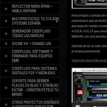
REFLECTOR NXDN SPAIN –
HABLA HISPANA
Hola amigos y colegas de 
MULTIPROTOCOLO TG 214 ADN
comunicaros que ya tenéis
SYSTEMS ESPAÑA
descarga de nuestro nove
GENERADOR CODEPLUGS
A.D.E.R. V.01.13 que como 
TODAS LAS MARCAS
MMDVM, con una sencilla co
DVLINK V9 – CHANGE LOG
Además de en su web, tambi
CODEPLUGS, SOFTWARE Y
el enlace permanente
FIRMWARE PARA EQUIPOS
DMR
TODO EN UNO POR EA3EIZ
CODEPLUGS PARA SISTEMAS
Reproductor
DIGITALES P25 Y NXDN-IDAS.
de
SOPORTE PARA GERBER
vídeo
PLACAS DV-BLAS Y STM-BLAS
EA7GIB .- CONSTRUYETELO TU
MISMO.
OTROS PROYECTOS DISEÑADO
Y ADAPTADOS POR EA7GIB.