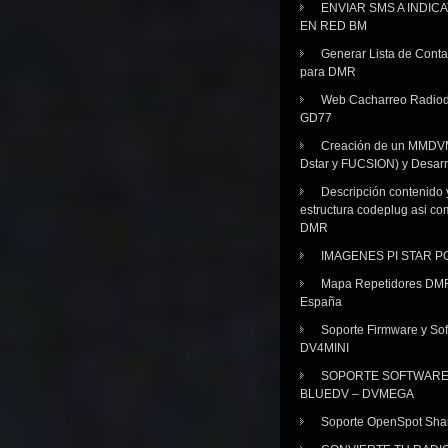
ENVIAR SMS A INDIC
EN RED BM
Generar Lista de Cont
para DMR
Web Cacharreo Radiod
GD77
Creación de un MMDV
Dstar y FUCSION) y Desarr
Descripción contenido 
estructura codeplug asi co
DMR
IMAGENES PI STAR 
Mapa Repetidores DM
España
Soporte Firmware y Sof
DV4MINI
SOPORTE SOFTWAR
BLUEDV – DVMEGA
Soporte OpenSpot Sha