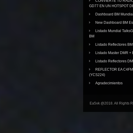
CONVIERTE TU RADI
GD77 EN UN HOTSPOT D
Dashboard BM Mundia
New Dashboard BM E
Listado Mundial Talks
BM
Listado Reflectores BM
Listado Master DMR 
Listado Reflectores D
REFLECTOR EA C4FM 
(YCS224)
Agradecimientos
Ea5vk @2018. All Rights 