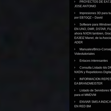
PROYECTOS DE EA7J
JOSE ANTONIO
Impresiones 3D para tu
por EB7GQZ – David
Software para Windo
EN UNO, DMR, DSTAR, FU
ahora NXDN tambien, Grac
EA3EIZ Manel, de la Asoci
ADER
Manuales/Brico-Consej
Videotutoriales
Enlaces interesantes
Consulta Listado Ids D
NXDN y Repetidores Digita
INFORMACION REPE
EA BRANDMEISTER
Listado de Servidores 
para el MMDVM
ENVIAR SMS A INDIC
EN RED BM