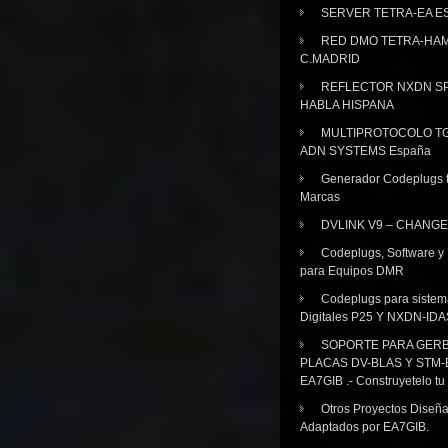
SERVER TETRA-EA E
RED DMO TETRA-HA
C.MADRID
REFLECTOR NXDN SP
HABLA HISPANA
MULTIPROTOCOLO TG
ADN SYSTEMS España
Generador Codeplugs t
Marcas
DVLINK V9 – CHANGE
Codeplugs, Software y
para Equipos DMR
Codeplugs para sistem
Digitales P25 Y NXDN-IDA
SOPORTE PARA GER
PLACAS DV-BLAS Y STM-
EA7GIB .- Construyetelo tu
Otros Proyectos Diseñ
Adaptados por EA7GIB.