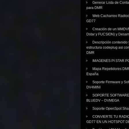
Generar Lista de Cont
para DMR
Web Cacharreo Radiod
GD77
Creación de un MMDV
Dstar y FUCSION) y Desarr
Descripción contenido 
estructura codeplug asi co
DMR
IMAGENES PI STAR 
Mapa Repetidores DM
España
Soporte Firmware y Sof
DV4MINI
SOPORTE SOFTWAR
BLUEDV – DVMEGA
Soporte OpenSpot Sha
CONVIERTE TU RADI
GD77 EN UN HOTSPOT D