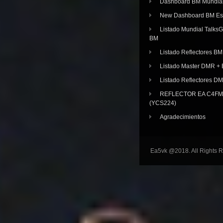
Dashboard BM Mundia
New Dashboard BM E
Listado Mundial Talks
BM
Listado Reflectores BM
Listado Master DMR 
Listado Reflectores D
REFLECTOR EA C4FM 
(YCS224)
Agradecimientos
Ea5vk @2018. All Rights 