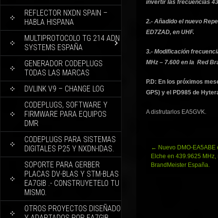
invertir las frecuencias 4
REFLECTOR NXDN SPAIN –
HABLA HISPANA
2.- Añadido el nuevo Rep
ED7ZAD, en UHF.
MULTIPROTOCOLO TG 214 ADN
SYSTEMS ESPAÑA
3.- Modificación frecuenc
GENERADOR CODEPLUGS
MHz – 7.600 en la Red Br
TODAS LAS MARCAS
P.D: En los próximos mese
DVLINK V9 – CHANGE LOG
GPS) y el PD985 de Hyter
CODEPLUGS, SOFTWARE Y
A disfrutarlos EA5GVK.
FIRMWARE PARA EQUIPOS
DMR
CODEPLUGS PARA SISTEMAS
Navegación
DIGITALES P25 Y NXDN-IDAS.
←
Nuevo DMO-EA5ABE en
de
Elche en 439.9625 MHz, 
SOPORTE PARA GERBER
entradas
BrandMeister España.
PLACAS DV-BLAS Y STM-BLAS
EA7GIB .- CONSTRUYETELO TU
MISMO.
OTROS PROYECTOS DISEÑADO
Y ADAPTADOS POR EA7GIB.