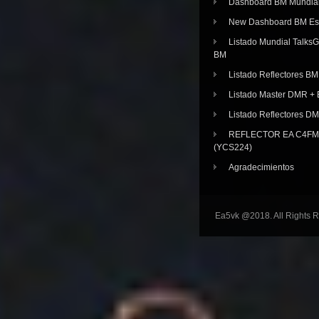
Dashboard BM Mundia
New Dashboard BM E
Listado Mundial Talks
BM
Listado Reflectores BM
Listado Master DMR 
Listado Reflectores D
REFLECTOR EA C4FM 
(YCS224)
Agradecimientos
Ea5vk @2018. All Rights 