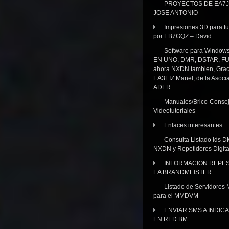
PROYECTOS DE EA7J
JOSE ANTONIO
Impresiones 3D para tu
por EB7GQZ – David
Software para Windo
EN UNO, DMR, DSTAR, FU
ahora NXDN tambien, Grac
EA3EIZ Manel, de la Asoci
ADER
Manuales/Brico-Consej
Videotutoriales
Enlaces interesantes
Consulta Listado Ids D
NXDN y Repetidores Digita
INFORMACION REPE
EA BRANDMEISTER
Listado de Servidores 
para el MMDVM
ENVIAR SMS A INDIC
EN RED BM