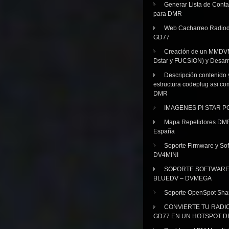
Generar Lista de Cont
para DMR
Web Cacharreo Radiod
GD77
Creación de un MMDV
Dstar y FUCSION) y Desarr
Descripción contenido 
estructura codeplug asi co
DMR
IMAGENES PI STAR 
Mapa Repetidores DM
España
Soporte Firmware y Sof
DV4MINI
SOPORTE SOFTWAR
BLUEDV – DVMEGA
Soporte OpenSpot Sha
CONVIERTE TU RADI
GD77 EN UN HOTSPOT D