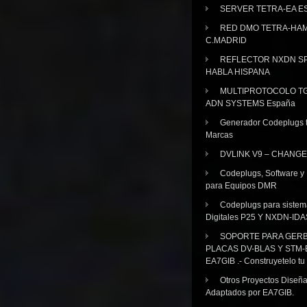
SERVER TETRA-EA E
RED DMO TETRA-HA
C.MADRID
REFLECTOR NXDN SP
HABLA HISPANA
MULTIPROTOCOLO TG
ADN SYSTEMS España
Generador Codeplugs t
Marcas
DVLINK V9 – CHANGE
Codeplugs, Software y
para Equipos DMR
Codeplugs para sistem
Digitales P25 Y NXDN-IDA
SOPORTE PARA GER
PLACAS DV-BLAS Y STM-
EA7GIB .- Construyetelo tu
Otros Proyectos Diseñ
Adaptados por EA7GIB.