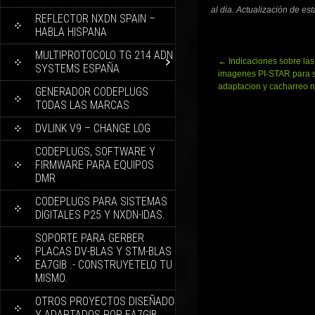
al dia. Actualización de es
REFLECTOR NXDN SPAIN –
HABLA HISPANA
MULTIPROTOCOLO TG 214 ADN
Navegación
←
Indicaciones sobre las
SYSTEMS ESPAÑA
de
imagenes PI-STAR para 
entradas
adaptacion y cacharreo n
GENERADOR CODEPLUGS
TODAS LAS MARCAS
DVLINK V9 – CHANGE LOG
CODEPLUGS, SOFTWARE Y
FIRMWARE PARA EQUIPOS
DMR
CODEPLUGS PARA SISTEMAS
DIGITALES P25 Y NXDN-IDAS.
SOPORTE PARA GERBER
PLACAS DV-BLAS Y STM-BLAS
EA7GIB .- CONSTRUYETELO TU
MISMO.
OTROS PROYECTOS DISEÑADO
Y ADAPTADOS POR EA7GIB.