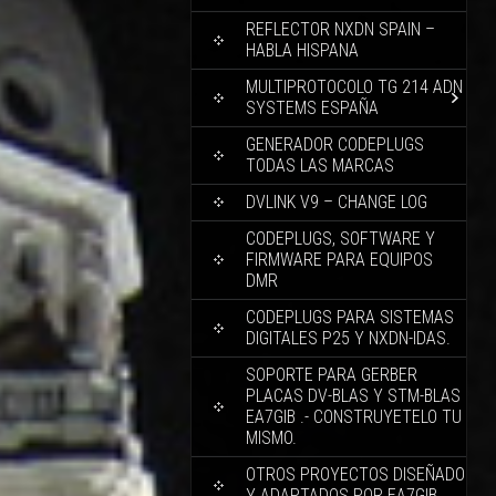
REFLECTOR NXDN SPAIN –
HABLA HISPANA
MULTIPROTOCOLO TG 214 ADN
SYSTEMS ESPAÑA
GENERADOR CODEPLUGS
TODAS LAS MARCAS
DVLINK V9 – CHANGE LOG
CODEPLUGS, SOFTWARE Y
FIRMWARE PARA EQUIPOS
DMR
CODEPLUGS PARA SISTEMAS
DIGITALES P25 Y NXDN-IDAS.
SOPORTE PARA GERBER
PLACAS DV-BLAS Y STM-BLAS
EA7GIB .- CONSTRUYETELO TU
MISMO.
OTROS PROYECTOS DISEÑADO
Y ADAPTADOS POR EA7GIB.