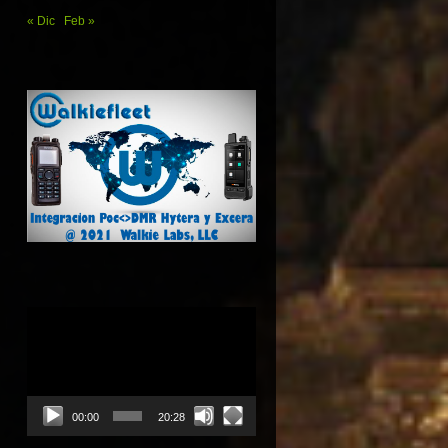
« Dic
Feb »
Reproductor
de
vídeo
00:00
20:28