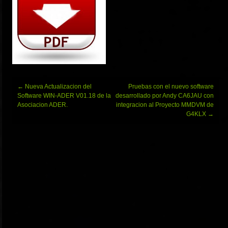
Navegación
←
Nueva Actualizacion del
Pruebas con el nuevo software
de
Software WIN-ADER V01.18 de la
desarrollado por Andy CA6JAU con
entradas
Asociacion ADER.
integracion al Proyecto MMDVM de
G4KLX
→