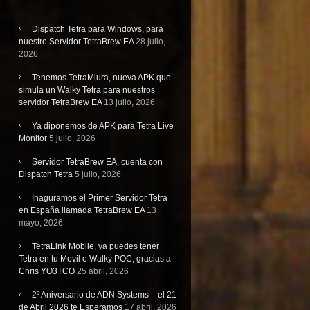
Dispatch Tetra para Windows, para
nuestro Servidor TetraBrew EA
28 julio,
2026
Tenemos TetraMiura, nueva APK que
simula un Walky Tetra para nuestros
servidor TetraBrew EA
13 julio, 2026
Ya diponemos de APK para Tetra Live
Monitor
5 julio, 2026
Servidor TetraBrew EA, cuenta con
Dispatch Tetra
5 julio, 2026
Inaguramos el Primer Servidor Tetra
en España llamada TetraBrew EA
13
mayo, 2026
TetraLink Mobile, ya puedes tener
Tetra en tu Movil o Walky POC, gracias a
Chris YO3TCO
25 abril, 2026
2º Aniversario de ADN Systems – el 21
de Abril 2026 te Esperamos
17 abril, 2026