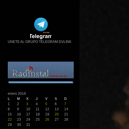
UNETE AL GRUPO TELEGRAM DVLINK
enero 2018
L
M
X
J
V
S
D
1
2
3
4
5
6
7
8
9
10
11
12
13
14
15
16
17
18
19
20
21
22
23
24
25
26
27
28
29
30
31