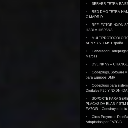
SERVER TETRA-EA E
RED DMO TETRA-HA
C.MADRID
REFLECTOR NXDN SP
HABLA HISPANA
MULTIPROTOCOLO TG
ADN SYSTEMS España
Generador Codeplugs t
Marcas
DVLINK V9 – CHANGE
Codeplugs, Software y
para Equipos DMR
Codeplugs para sistem
Digitales P25 Y NXDN-IDA
SOPORTE PARA GER
PLACAS DV-BLAS Y STM-
EA7GIB .- Construyetelo tu
Otros Proyectos Diseñ
Adaptados por EA7GIB.