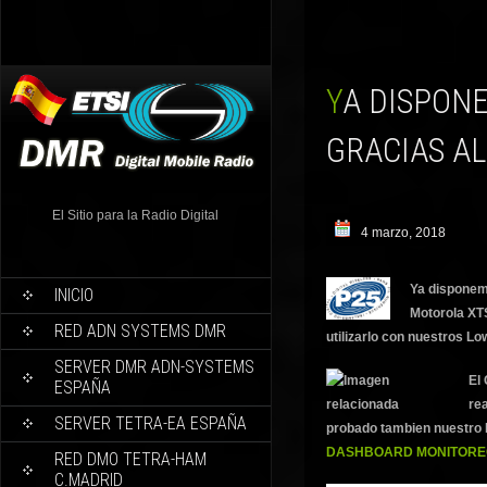
YA DISPONEMOS PRIMER CODEPLUG MOTOROLA P25
GRACIAS AL
El Sitio para la Radio Digital
4 marzo, 2018
Ya disponem
INICIO
Motorola XTS
RED ADN SYSTEMS DMR
utilizarlo con nuestros 
SERVER DMR ADN-SYSTEMS
El 
ESPAÑA
rea
SERVER TETRA-EA ESPAÑA
probado tambien nuestro 
DASHBOARD MONITOREO
RED DMO TETRA-HAM
C.MADRID