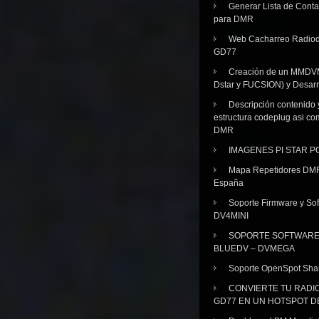
Generar Lista de Cont
para DMR
Web Cacharreo Radiod
GD77
Creación de un MMDV
Dstar y FUCSION) y Desarr
Descripción contenido 
estructura codeplug asi co
DMR
IMAGENES PI STAR 
Mapa Repetidores DM
España
Soporte Firmware y Sof
DV4MINI
SOPORTE SOFTWAR
BLUEDV – DVMEGA
Soporte OpenSpot Sha
CONVIERTE TU RADI
GD77 EN UN HOTSPOT D