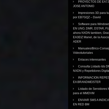
PROYECTOS DE EA7J
JOSE ANTONIO
Impresiones 3D para tu
por EB7GQZ – David
Software para Windo
EN UNO, DMR, DSTAR, FU
ahora NXDN tambien, Grac
EA3EIZ Manel, de la Asoci
ADER
Manuales/Brico-Consej
Videotutoriales
Enlaces interesantes
Consulta Listado Ids D
NXDN y Repetidores Digita
INFORMACION REPE
EA BRANDMEISTER
Listado de Servidores 
para el MMDVM
ENVIAR SMS A INDIC
EN RED BM