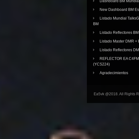
Dashboard BM Mundia
New Dashboard BM E
Listado Mundial Talks
BM
Listado Reflectores BM
Listado Master DMR 
Listado Reflectores D
REFLECTOR EA C4FM 
(YCS224)
Agradecimientos
Ea5vk @2018. All Rights 