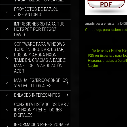
PROYECTOS DE EA7JCL –
JOSE ANTONIO
IMPRESIONES 3D PARA TUS
añadir para el sistema DIG
HOTSPOT POR EB7GQZ –
Codeplugs para sistemas
DAVID
SOFTWARE PARA WINDOWS
TODO EN UNO, DMR, DSTAR,
Navegación
←
Ya tenemos Primer Ref
FUSION Y AHORA NXDN
de
P25 en España y para to
TAMBIEN, GRACIAS A EA3EIZ
entradas
Hispana, gracias a Jona
MANEL, DE LA ASOCIACIÓN
Naylor
ADER
MANUALES/BRICO-CONSEJOS
Y VIDEOTUTORIALES
ENLACES INTERESANTES
CONSULTA LISTADO IDS DMR /
IDS NXDN Y REPETIDORES
DIGITALES
INFORMACION REPES ZONA EA