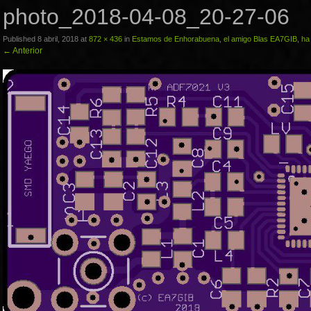
photo_2018-04-08_20-27-06
Published
8 abril, 2018
at
872 × 436
in
Estamos de Enhorabuena, el amigo Blas EA7GIB, h
←
Anterior