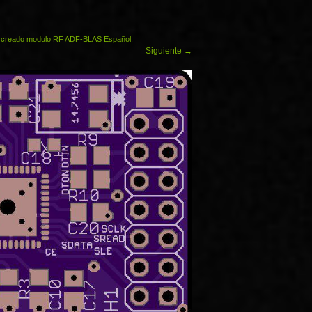
a creado modulo RF ADF-BLAS Español.
Siguiente
→