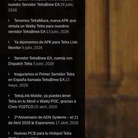
nuestro Servidor TetraBrew EA
28 julio,
2026
Tenemos TetraMiura, nueva APK que
simula un Walky Tetra para nuestros
servidor TetraBrew EA
13 julio, 2026
Ya diponemos de APK para Tetra Live
Monitor
5 julio, 2026
Servidor TetraBrew EA, cuenta con
Dispatch Tetra
5 julio, 2026
Inaguramos el Primer Servidor Tetra
en España llamada TetraBrew EA
13
mayo, 2026
TetraLink Mobile, ya puedes tener
Tetra en tu Movil o Walky POC, gracias a
Chris YO3TCO
25 abril, 2026
2º Aniversario de ADN Systems – el 21
de Abril 2026 te Esperamos
17 abril, 2026
Nuevas PCB para tu Hotspot Tetra