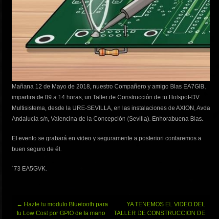
Mañana 12 de Mayo de 2018, nuestro Compañero y amigo Blas EA7GIB,
impartira de 09 a 14 horas, un Taller de Construcción de tu Hotspot-DV
Multisistema, desde la URE-SEVILLA, en las instalaciones de AXION, Avda
Andalucia s/n, Valencina de la Concepción (Sevilla). Enhorabuena Blas.
El evento se grabará en video y seguramente a posteriori contaremos a
buen seguro de él.
´73 EA5GVK.
Navegación
←
Hazte tu modulo Bluetooth para
YA TENEMOS EL VIDEO DEL
de
tu Low Cost por GPIO de la mano
TALLER DE CONSTRUCCION DE