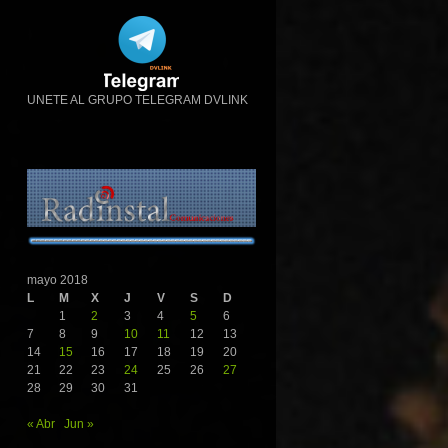
UNETE AL GRUPO TELEGRAM DVLINK
mayo 2018
L
M
X
J
V
S
D
1
2
3
4
5
6
7
8
9
10
11
12
13
14
15
16
17
18
19
20
21
22
23
24
25
26
27
28
29
30
31
« Abr
Jun »