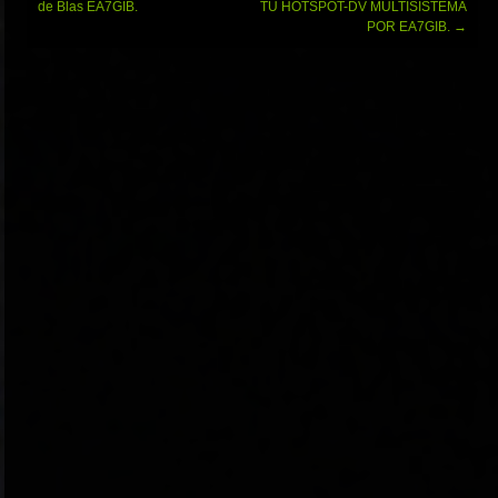
entradas
de Blas EA7GIB.
TU HOTSPOT-DV MULTISISTEMA
POR EA7GIB.
→