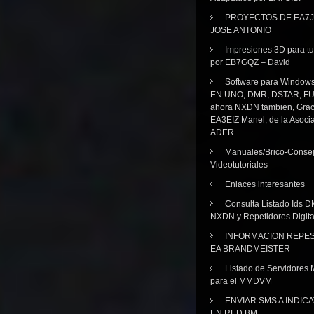
PROYECTOS DE EA7J
JOSE ANTONIO
Impresiones 3D para tu
por EB7GQZ – David
Software para Windo
EN UNO, DMR, DSTAR, FU
ahora NXDN tambien, Grac
EA3EIZ Manel, de la Asoci
ADER
Manuales/Brico-Consej
Videotutoriales
Enlaces interesantes
Consulta Listado Ids D
NXDN y Repetidores Digita
INFORMACION REPE
EA BRANDMEISTER
Listado de Servidores 
para el MMDVM
ENVIAR SMS A INDIC
EN RED BM