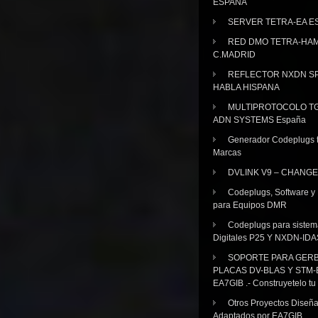
ESPAÑA
SERVER TETRA-EA E
RED DMO TETRA-HA
C.MADRID
REFLECTOR NXDN SP
HABLA HISPANA
MULTIPROTOCOLO TG
ADN SYSTEMS España
Generador Codeplugs t
Marcas
DVLINK V9 – CHANGE
Codeplugs, Software y
para Equipos DMR
Codeplugs para sistem
Digitales P25 Y NXDN-IDA
SOPORTE PARA GER
PLACAS DV-BLAS Y STM-
EA7GIB .- Construyetelo tu
Otros Proyectos Diseñ
Adaptados por EA7GIB.