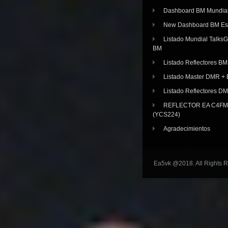
Dashboard BM Mundia
New Dashboard BM E
Listado Mundial Talks
BM
Listado Reflectores BM
Listado Master DMR 
Listado Reflectores D
REFLECTOR EA C4FM 
(YCS224)
Agradecimientos
Ea5vk @2018. All Rights 