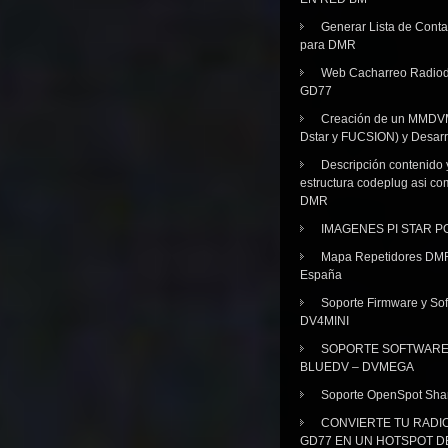
Generar Lista de Cont
para DMR
Web Cacharreo Radiod
GD77
Creación de un MMDV
Dstar y FUCSION) y Desarr
Descripción contenido 
estructura codeplug asi co
DMR
IMAGENES PI STAR 
Mapa Repetidores DM
España
Soporte Firmware y Sof
DV4MINI
SOPORTE SOFTWAR
BLUEDV – DVMEGA
Soporte OpenSpot Sha
CONVIERTE TU RADI
GD77 EN UN HOTSPOT D