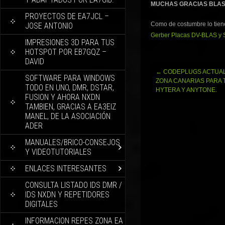
MUCHAS GRACIAS BLAS
PROYECTOS DE EA7JCL –
Como de costumbre lo tien
JOSE ANTONIO
Gerber Placas DV-BLAS y 
IMPRESIONES 3D PARA TUS
HOTSPOT POR EB7GQZ –
DAVID
Navegación
←
CODEPLUGS ACTUAL
SOFTWARE PARA WINDOWS
de
ZONA CANARIAS PARA 
TODO EN UNO, DMR, DSTAR,
entradas
HYTERA Y ANYTONE.
FUSION Y AHORA NXDN
TAMBIEN, GRACIAS A EA3EIZ
MANEL, DE LA ASOCIACIÓN
ADER
MANUALES/BRICO-CONSEJOS
Y VIDEOTUTORIALES
ENLACES INTERESANTES
CONSULTA LISTADO IDS DMR /
IDS NXDN Y REPETIDORES
DIGITALES
INFORMACION REPES ZONA EA