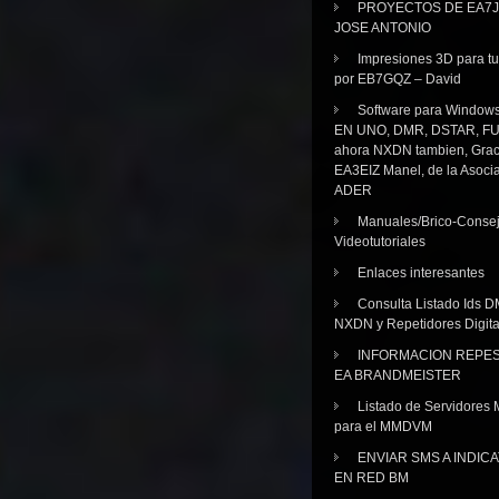
PROYECTOS DE EA7J
JOSE ANTONIO
Impresiones 3D para tu
por EB7GQZ – David
Software para Windo
EN UNO, DMR, DSTAR, FU
ahora NXDN tambien, Grac
EA3EIZ Manel, de la Asoci
ADER
Manuales/Brico-Consej
Videotutoriales
Enlaces interesantes
Consulta Listado Ids D
NXDN y Repetidores Digita
INFORMACION REPE
EA BRANDMEISTER
Listado de Servidores 
para el MMDVM
ENVIAR SMS A INDIC
EN RED BM