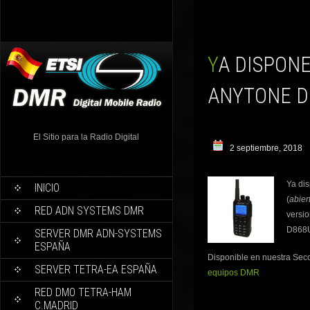
YA DISPONEMOS DE CPS Y CODEPLUGS PARA EL
ANYTONE D8
El Sitio para la Radio Digital
2 septiembre, 2018
Ya di
INICIO
(
abier
RED ADN SYSTEMS DMR
versio
D868U
SERVER DMR ADN-SYSTEMS
ESPAÑA
Disponible en nuestra Sec
SERVER TETRA-EA ESPAÑA
equipos DMR
RED DMO TETRA-HAM
C.MADRID