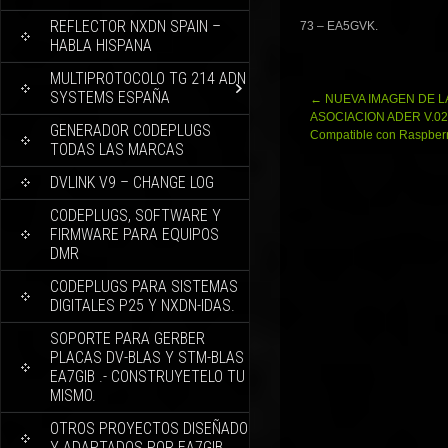
REFLECTOR NXDN SPAIN –
73 – EA5GVK.
HABLA HISPANA
MULTIPROTOCOLO TG 214 ADN
SYSTEMS ESPAÑA
Navegación
←
NUEVA IMAGEN DE L
de
ASOCIACION ADER V.02
GENERADOR CODEPLUGS
entradas
Compatible con Raspberr
TODAS LAS MARCAS
DVLINK V9 – CHANGE LOG
CODEPLUGS, SOFTWARE Y
FIRMWARE PARA EQUIPOS
DMR
CODEPLUGS PARA SISTEMAS
DIGITALES P25 Y NXDN-IDAS.
SOPORTE PARA GERBER
PLACAS DV-BLAS Y STM-BLAS
EA7GIB .- CONSTRUYETELO TU
MISMO.
OTROS PROYECTOS DISEÑADO
Y ADAPTADOS POR EA7GIB.