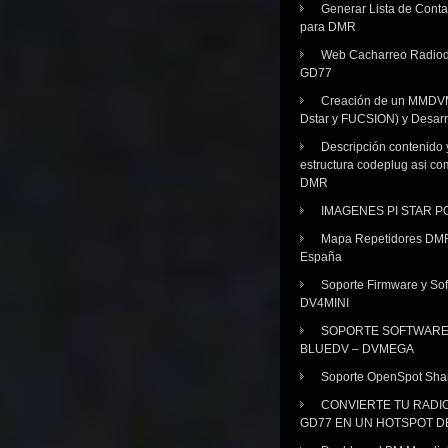
Generar Lista de Cont
para DMR
Web Cacharreo Radiod
GD77
Creación de un MMDV
Dstar y FUCSION) y Desarr
Descripción contenido 
estructura codeplug asi co
DMR
IMAGENES PI STAR 
Mapa Repetidores DM
España
Soporte Firmware y Sof
DV4MINI
SOPORTE SOFTWAR
BLUEDV – DVMEGA
Soporte OpenSpot Sha
CONVIERTE TU RADI
GD77 EN UN HOTSPOT D