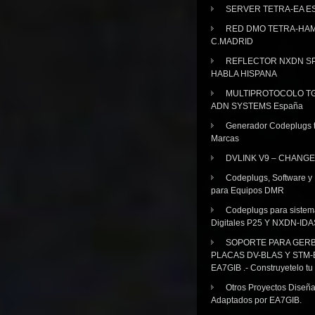
SERVER TETRA-EA E
RED DMO TETRA-HA
C.MADRID
REFLECTOR NXDN SP
HABLA HISPANA
MULTIPROTOCOLO TG
ADN SYSTEMS España
Generador Codeplugs t
Marcas
DVLINK V9 – CHANGE
Codeplugs, Software y
para Equipos DMR
Codeplugs para sistem
Digitales P25 Y NXDN-IDA
SOPORTE PARA GER
PLACAS DV-BLAS Y STM-
EA7GIB .- Construyetelo tu
Otros Proyectos Diseñ
Adaptados por EA7GIB.