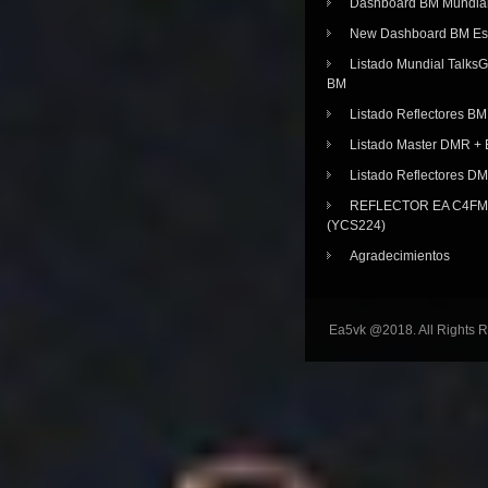
Dashboard BM Mundia
New Dashboard BM E
Listado Mundial Talks
BM
Listado Reflectores BM
Listado Master DMR 
Listado Reflectores D
REFLECTOR EA C4FM 
(YCS224)
Agradecimientos
Ea5vk @2018. All Rights 