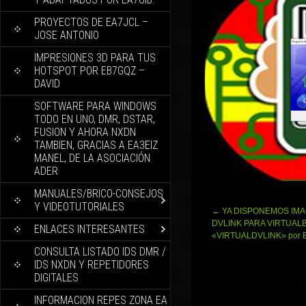
PROYECTOS DE EA7JCL –
JOSE ANTONIO
IMPRESIONES 3D PARA TUS
HOTSPOT POR EB7GQZ –
DAVID
SOFTWARE PARA WINDOWS
TODO EN UNO, DMR, DSTAR,
FUSION Y AHORA NXDN
TAMBIEN, GRACIAS A EA3EIZ
MANEL, DE LA ASOCIACIÓN
ADER
MANUALES/BRICO-CONSEJOS
Y VIDEOTUTORIALES
Navegación
←
YA DISPONEMOS IM
de
DVLINK PARA VIRTUAL
ENLACES INTERESANTES
entradas
«VIRTUALDVLINK» por 
CONSULTA LISTADO IDS DMR /
IDS NXDN Y REPETIDORES
DIGITALES
INFORMACION REPES ZONA EA