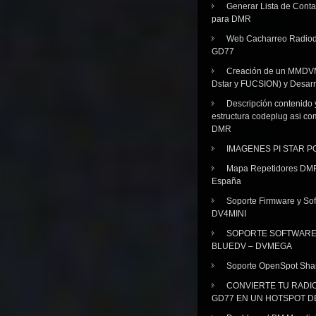
Generar Lista de Cont
para DMR
Web Cacharreo Radiod
GD77
Creación de un MMDV
Dstar y FUCSION) y Desarr
Descripción contenido 
estructura codeplug asi co
DMR
IMAGENES PI STAR 
Mapa Repetidores DM
España
Soporte Firmware y Sof
DV4MINI
SOPORTE SOFTWAR
BLUEDV – DVMEGA
Soporte OpenSpot Sha
CONVIERTE TU RADI
GD77 EN UN HOTSPOT D