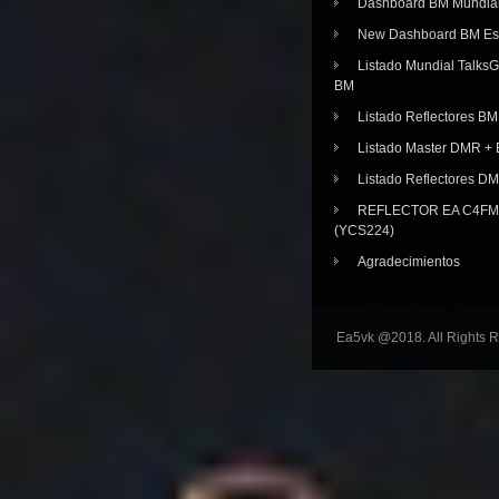
Dashboard BM Mundia
New Dashboard BM E
Listado Mundial Talks
BM
Listado Reflectores BM
Listado Master DMR 
Listado Reflectores D
REFLECTOR EA C4FM 
(YCS224)
Agradecimientos
Ea5vk @2018. All Rights 