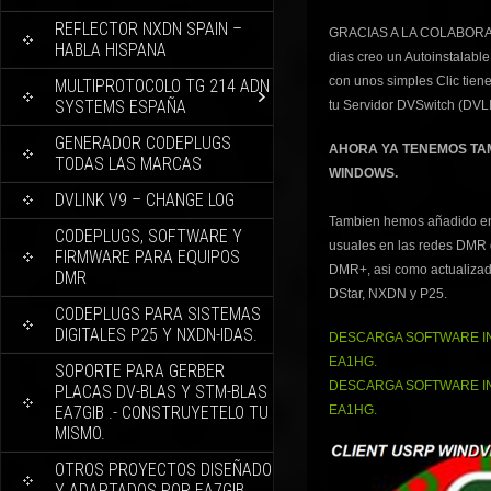
REFLECTOR NXDN SPAIN –
GRACIAS A LA COLABORA
HABLA HISPANA
dias creo un Autoinstalabl
con unos simples Clic tien
MULTIPROTOCOLO TG 214 ADN
SYSTEMS ESPAÑA
tu Servidor DVSwitch (DVL
GENERADOR CODEPLUGS
AHORA YA TENEMOS TAM
TODAS LAS MARCAS
WINDOWS.
DVLINK V9 – CHANGE LOG
Tambien hemos añadido en 
CODEPLUGS, SOFTWARE Y
usuales en las redes DMR 
FIRMWARE PARA EQUIPOS
DMR+, asi como actualizado
DMR
DStar, NXDN y P25.
CODEPLUGS PARA SISTEMAS
DIGITALES P25 Y NXDN-IDAS.
DESCARGA SOFTWARE IN
EA1HG.
SOPORTE PARA GERBER
DESCARGA SOFTWARE IN
PLACAS DV-BLAS Y STM-BLAS
EA7GIB .- CONSTRUYETELO TU
EA1HG.
MISMO.
OTROS PROYECTOS DISEÑADO
Y ADAPTADOS POR EA7GIB.