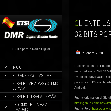
CLIENTE USRP CLIENTE DVSWICTH PARA WINDOWS 10
32 BITS PO
El Sitio para la Radio Digital
29 enero, 2020
Hace unos dias, el Equipo 
INICIO
mano del amigo N4IRR Mik
RED ADN SYSTEMS DMR
Python el nuevo USRP Clie
para nuestro DVswitch, ad
SERVER DMR ADN-SYSTEMS
ESPAÑA
Android.
SERVER TETRA-EA ESPAÑA
Fuente original en el Gith
https://github.com/DVSwit
RED DMO TETRA-HAM
Fuente Foro:
https://dvswit
C.MADRID