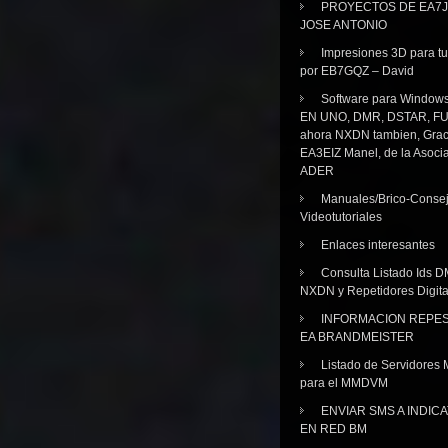
PROYECTOS DE EA7J
JOSE ANTONIO
Impresiones 3D para tu
por EB7GQZ – David
Software para Windo
EN UNO, DMR, DSTAR, FU
ahora NXDN tambien, Grac
EA3EIZ Manel, de la Asoci
ADER
Manuales/Brico-Consej
Videotutoriales
Enlaces interesantes
Consulta Listado Ids D
NXDN y Repetidores Digita
INFORMACION REPE
EA BRANDMEISTER
Listado de Servidores 
para el MMDVM
ENVIAR SMS A INDIC
EN RED BM