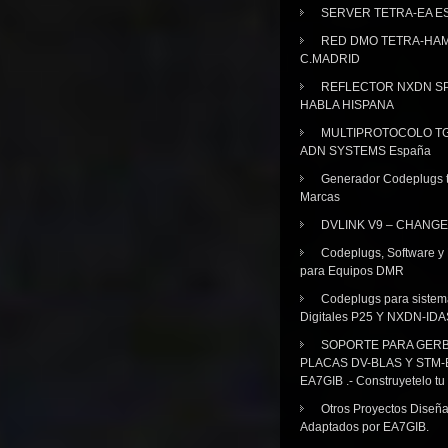
SERVER TETRA-EA E
RED DMO TETRA-HA
C.MADRID
REFLECTOR NXDN SP
HABLA HISPANA
MULTIPROTOCOLO TG
ADN SYSTEMS España
Generador Codeplugs t
Marcas
DVLINK V9 – CHANGE
Codeplugs, Software y
para Equipos DMR
Codeplugs para sistem
Digitales P25 Y NXDN-IDA
SOPORTE PARA GER
PLACAS DV-BLAS Y STM-
EA7GIB .- Construyetelo tu
Otros Proyectos Diseñ
Adaptados por EA7GIB.