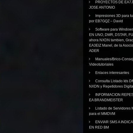
PROYECTOS DE EA7J
JOSE ANTONIO
Impresiones 3D para tu
por EB7GQZ – David
Software para Windo
EN UNO, DMR, DSTAR, FU
ahora NXDN tambien, Grac
EA3EIZ Manel, de la Asoci
ADER
Manuales/Brico-Consej
Videotutoriales
Enlaces interesantes
Consulta Listado Ids D
NXDN y Repetidores Digita
INFORMACION REPE
EA BRANDMEISTER
Listado de Servidores 
para el MMDVM
ENVIAR SMS A INDIC
EN RED BM