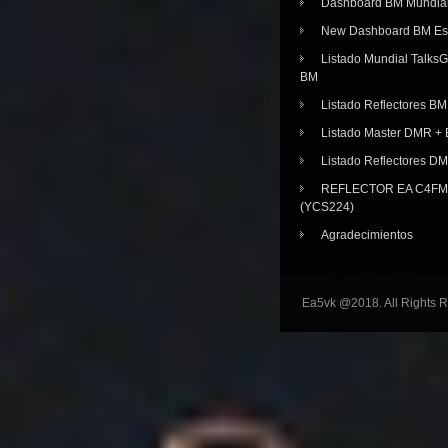
Dashboard BM Mundia
New Dashboard BM E
Listado Mundial Talks
BM
Listado Reflectores BM
Listado Master DMR 
Listado Reflectores D
REFLECTOR EA C4FM 
(YCS224)
Agradecimientos
Ea5vk @2018. All Rights 