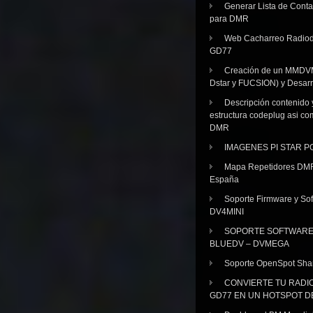
Generar Lista de Cont
para DMR
Web Cacharreo Radiod
GD77
Creación de un MMDV
Dstar y FUCSION) y Desarr
Descripción contenido 
estructura codeplug asi co
DMR
IMAGENES PI STAR 
Mapa Repetidores DM
España
Soporte Firmware y Sof
DV4MINI
SOPORTE SOFTWAR
BLUEDV – DVMEGA
Soporte OpenSpot Sha
CONVIERTE TU RADI
GD77 EN UN HOTSPOT D