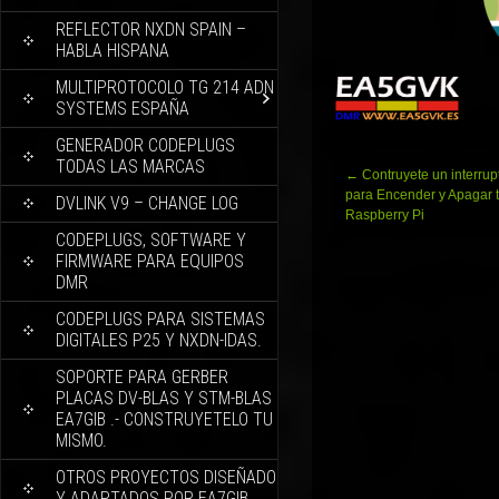
REFLECTOR NXDN SPAIN –
HABLA HISPANA
MULTIPROTOCOLO TG 214 ADN
SYSTEMS ESPAÑA
GENERADOR CODEPLUGS
TODAS LAS MARCAS
Navegación
←
Contruyete un interrupt
de
para Encender y Apagar 
DVLINK V9 – CHANGE LOG
entradas
Raspberry Pi
CODEPLUGS, SOFTWARE Y
FIRMWARE PARA EQUIPOS
DMR
CODEPLUGS PARA SISTEMAS
DIGITALES P25 Y NXDN-IDAS.
SOPORTE PARA GERBER
PLACAS DV-BLAS Y STM-BLAS
EA7GIB .- CONSTRUYETELO TU
MISMO.
OTROS PROYECTOS DISEÑADO
Y ADAPTADOS POR EA7GIB.