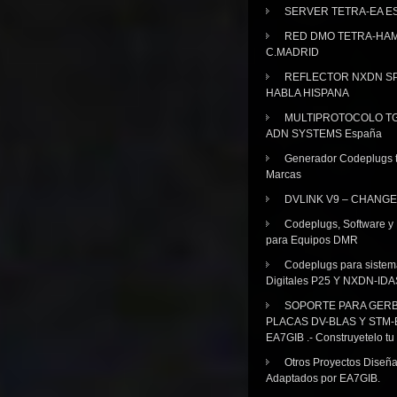
SERVER TETRA-EA E
RED DMO TETRA-HA
C.MADRID
REFLECTOR NXDN SP
HABLA HISPANA
MULTIPROTOCOLO TG
ADN SYSTEMS España
Generador Codeplugs t
Marcas
DVLINK V9 – CHANGE
Codeplugs, Software y
para Equipos DMR
Codeplugs para sistem
Digitales P25 Y NXDN-IDA
SOPORTE PARA GER
PLACAS DV-BLAS Y STM-
EA7GIB .- Construyetelo tu
Otros Proyectos Diseñ
Adaptados por EA7GIB.