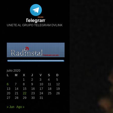
UNETE AL GRUPO TELEGRAM DVLINK
julio 2020
L
M
X
J
V
S
D
1
2
3
4
5
6
7
8
9
10
11
12
13
14
15
16
17
18
19
20
21
22
23
24
25
26
27
28
29
30
31
« Jun
Ago »