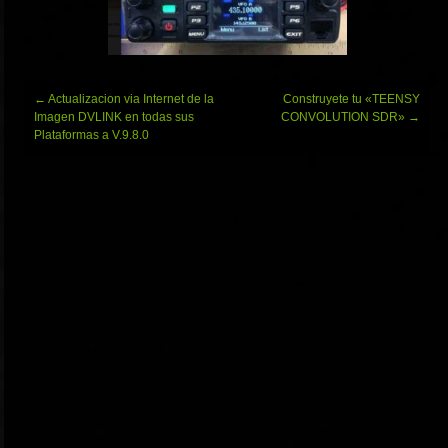
Navegación
←
Actualizacion via Internet de la
Construyete tu «TEENSY
de
Imagen DVLINK en todas sus
CONVOLUTION SDR»
→
entradas
Plataformas a V.9.8.0