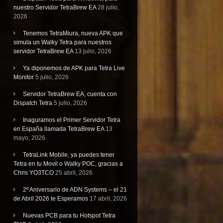
nuestro Servidor TetraBrew EA
28 julio,
2026
Tenemos TetraMiura, nueva APK que
simula un Walky Tetra para nuestros
servidor TetraBrew EA
13 julio, 2026
Ya diponemos de APK para Tetra Live
Monitor
5 julio, 2026
Servidor TetraBrew EA, cuenta con
Dispatch Tetra
5 julio, 2026
Inaguramos el Primer Servidor Tetra
en España llamada TetraBrew EA
13
mayo, 2026
TetraLink Mobile, ya puedes tener
Tetra en tu Movil o Walky POC, gracias a
Chris YO3TCO
25 abril, 2026
2º Aniversario de ADN Systems – el 21
de Abril 2026 te Esperamos
17 abril, 2026
Nuevas PCB para tu Hotspot Tetra