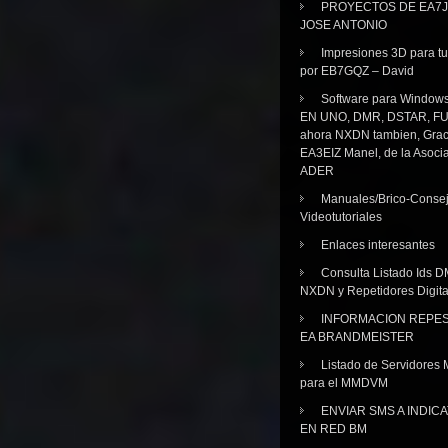
PROYECTOS DE EA7J
JOSE ANTONIO
Impresiones 3D para tu
por EB7GQZ – David
Software para Windo
EN UNO, DMR, DSTAR, FU
ahora NXDN tambien, Grac
EA3EIZ Manel, de la Asoci
ADER
Manuales/Brico-Consej
Videotutoriales
Enlaces interesantes
Consulta Listado Ids D
NXDN y Repetidores Digita
INFORMACION REPE
EA BRANDMEISTER
Listado de Servidores 
para el MMDVM
ENVIAR SMS A INDIC
EN RED BM