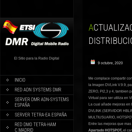
ACTUALIZACION IMAGEN DVLINK V.9.9 EN TODAS SUS
DISTRIBUC
El Sitio para la Radio Digital
9 octubre, 2020
Me complace compartir con
INICIO
la Imagen DVLink V.9.9, par
RED ADN SYSTEMS DMR
ZERO, PI2,3 y 4, tambien p
Virtual para ser utiliza en V
SERVER DMR ADN-SYSTEMS
ESPAÑA
La cual añade mejoras en l
DVLINK (SERVIDOR HBL
SERVER TETRA-EA ESPAÑA
MULTIUSUARIO, HOTSPOT
RED DMO TETRA-HAM
Entre las mejoras que mas 
C.MADRID
Apartado HOTSPOT,
el ca