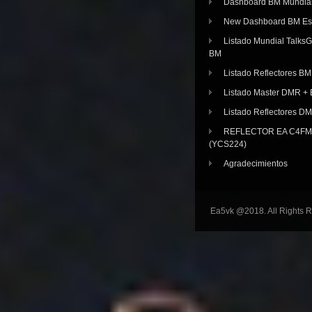
Dashboard BM Mundia
New Dashboard BM E
Listado Mundial Talks
BM
Listado Reflectores BM
Listado Master DMR 
Listado Reflectores D
REFLECTOR EA C4FM 
(YCS224)
Agradecimientos
Ea5vk @2018. All Rights 