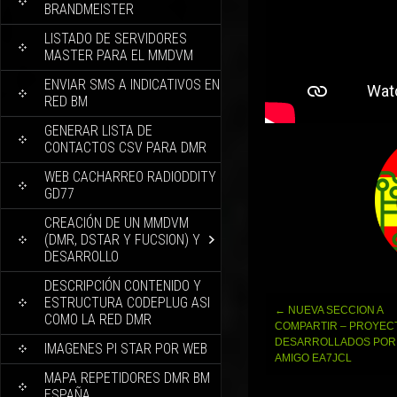
BRANDMEISTER
LISTADO DE SERVIDORES
MASTER PARA EL MMDVM
ENVIAR SMS A INDICATIVOS EN
RED BM
GENERAR LISTA DE
CONTACTOS CSV PARA DMR
WEB CACHARREO RADIODDITY
GD77
CREACIÓN DE UN MMDVM
(DMR, DSTAR Y FUCSION) Y
DESARROLLO
DESCRIPCIÓN CONTENIDO Y
ESTRUCTURA CODEPLUG ASI
Navegación
←
NUEVA SECCION A
COMO LA RED DMR
de
COMPARTIR – PROYEC
entradas
DESARROLLADOS POR
IMAGENES PI STAR POR WEB
AMIGO EA7JCL
MAPA REPETIDORES DMR BM
ESPAÑA