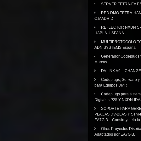
SERVER TETRA-EA E
RED DMO TETRA-HA
C.MADRID
REFLECTOR NXDN SP
HABLA HISPANA
MULTIPROTOCOLO TG
ADN SYSTEMS España
Generador Codeplugs t
Marcas
DVLINK V9 – CHANGE
Codeplugs, Software y
para Equipos DMR
Codeplugs para sistem
Digitales P25 Y NXDN-IDA
SOPORTE PARA GER
PLACAS DV-BLAS Y STM-
EA7GIB .- Construyetelo tu
Otros Proyectos Diseñ
Adaptados por EA7GIB.