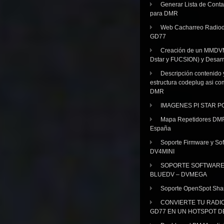
Generar Lista de Cont
para DMR
Web Cacharreo Radiod
GD77
Creación de un MMDV
Dstar y FUCSION) y Desarr
Descripción contenido 
estructura codeplug asi co
DMR
IMAGENES PI STAR 
Mapa Repetidores DM
España
Soporte Firmware y Sof
DV4MINI
SOPORTE SOFTWAR
BLUEDV – DVMEGA
Soporte OpenSpot Sha
CONVIERTE TU RADI
GD77 EN UN HOTSPOT D