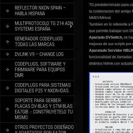
TG predeterminado para cam
REFLECTOR NXDN SPAIN –
la colaboracion del amigo
HABLA HISPANA
MMDVMHost.
MULTIPROTOCOLO TG 214 ADN
Tambien en lo referente a
SYSTEMS ESPAÑA
que permite trabajar con D
Apartado DVSwitch,
se ha
GENERADOR CODEPLUGS
TODAS LAS MARCAS
mejoras de sus scripts por
Aparatado Servidor HBLI
DVLINK V9 – CHANGE LOG
funcionalidad de llamadas p
CODEPLUGS, SOFTWARE Y
distintos hblink con actua
FIRMWARE PARA EQUIPOS
DMR
CODEPLUGS PARA SISTEMAS
DIGITALES P25 Y NXDN-IDAS.
SOPORTE PARA GERBER
PLACAS DV-BLAS Y STM-BLAS
EA7GIB .- CONSTRUYETELO TU
MISMO.
OTROS PROYECTOS DISEÑADO
Y ADAPTADOS POR EA7GIB.