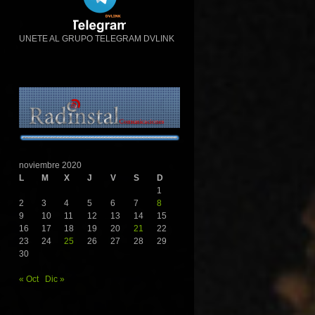
UNETE AL GRUPO TELEGRAM DVLINK
noviembre 2020
L
M
X
J
V
S
D
1
2
3
4
5
6
7
8
9
10
11
12
13
14
15
16
17
18
19
20
21
22
23
24
25
26
27
28
29
30
« Oct
Dic »