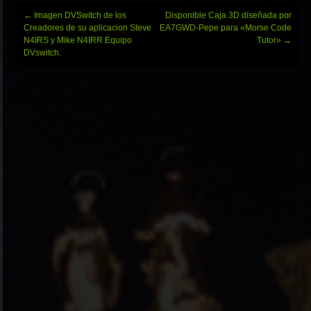
Navegación
←
Imagen DVSwitch de los
Disponible Caja 3D diseñada por
de
Creadores de su aplicacion Steve
EA7GWD-Pepe para «Morse Code
entradas
N4IRS y Mike N4IRR Equipo
Tutor»
→
DVswitch.