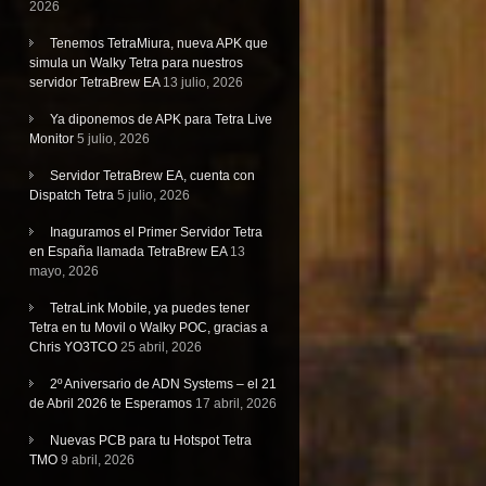
2026
Tenemos TetraMiura, nueva APK que
simula un Walky Tetra para nuestros
servidor TetraBrew EA
13 julio, 2026
Ya diponemos de APK para Tetra Live
Monitor
5 julio, 2026
Servidor TetraBrew EA, cuenta con
Dispatch Tetra
5 julio, 2026
Inaguramos el Primer Servidor Tetra
en España llamada TetraBrew EA
13
mayo, 2026
TetraLink Mobile, ya puedes tener
Tetra en tu Movil o Walky POC, gracias a
Chris YO3TCO
25 abril, 2026
2º Aniversario de ADN Systems – el 21
de Abril 2026 te Esperamos
17 abril, 2026
Nuevas PCB para tu Hotspot Tetra
TMO
9 abril, 2026