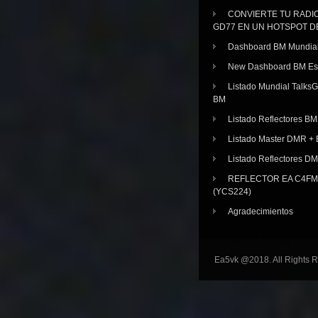
CONVIERTE TU RADI
GD77 EN UN HOTSPOT D
Dashboard BM Mundia
New Dashboard BM E
Listado Mundial Talks
BM
Listado Reflectores BM
Listado Master DMR 
Listado Reflectores D
REFLECTOR EA C4FM 
(YCS224)
Agradecimientos
Ea5vk @2018. All Rights 