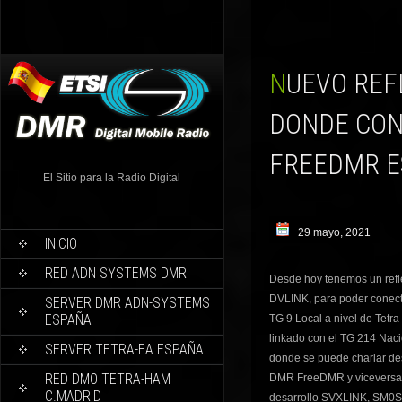
NUEVO REFLECTOR-MASTER PARA SVXLINK-TETRA
DONDE CON
FREEDMR E
El Sitio para la Radio Digital
29 mayo, 2021
INICIO
RED ADN SYSTEMS DMR
Desde hoy tenemos un refle
DVLINK, para poder conect
SERVER DMR ADN-SYSTEMS
ESPAÑA
TG 9 Local a nivel de Tetra
linkado con el TG 214 Na
SERVER TETRA-EA ESPAÑA
donde se puede charlar de
RED DMO TETRA-HAM
DMR FreeDMR y viceversa, t
C.MADRID
desarrollo SVXLINK, SM0