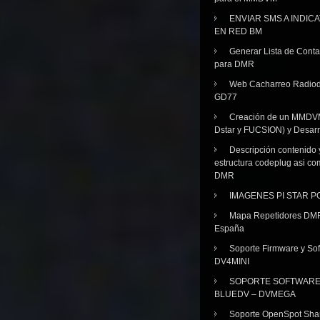
ENVIAR SMS A INDIC
EN RED BM
Generar Lista de Cont
para DMR
Web Cacharreo Radiod
GD77
Creación de un MMDV
Dstar y FUCSION) y Desarr
Descripción contenido 
estructura codeplug asi co
DMR
IMAGENES PI STAR 
Mapa Repetidores DM
España
Soporte Firmware y Sof
DV4MINI
SOPORTE SOFTWAR
BLUEDV – DVMEGA
Soporte OpenSpot Sha