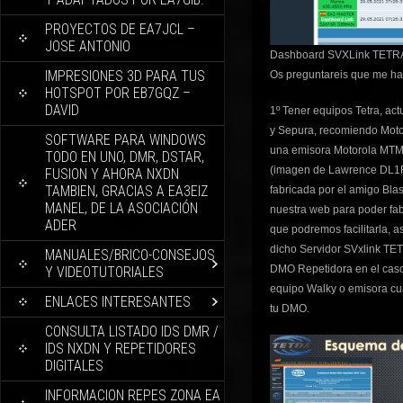
PROYECTOS DE EA7JCL –
JOSE ANTONIO
Dashboard SVXLink TETRA
IMPRESIONES 3D PARA TUS
Os preguntareis que me hac
HOTSPOT POR EB7GQZ –
DAVID
1º Tener equipos Tetra, ac
y Sepura, recomiendo Motor
SOFTWARE PARA WINDOWS
una emisora Motorola MTM
TODO EN UNO, DMR, DSTAR,
(imagen de Lawrence DL1FL
FUSION Y AHORA NXDN
TAMBIEN, GRACIAS A EA3EIZ
fabricada por el amigo Bl
MANEL, DE LA ASOCIACIÓN
nuestra web para poder fab
ADER
que podremos facilitarla, 
dicho Servidor SVxlink T
MANUALES/BRICO-CONSEJOS
DMO Repetidora en el cas
Y VIDEOTUTORIALES
equipo Walky o emisora cua
ENLACES INTERESANTES
tu DMO.
CONSULTA LISTADO IDS DMR /
IDS NXDN Y REPETIDORES
DIGITALES
INFORMACION REPES ZONA EA