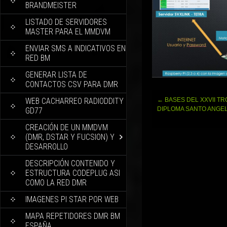
BRANDMEISTER
LISTADO DE SERVIDORES
MASTER PARA EL MMDVM
ENVIAR SMS A INDICATIVOS EN
RED BM
GENERAR LISTA DE
CONTACTOS CSV PARA DMR
Navegación
WEB CACHARREO RADIODDITY
←
BASES DEL XXVII TR
de
DIPLOMA SANTO ANGEL
GD77
entradas
CREACIÓN DE UN MMDVM
(DMR, DSTAR Y FUCSION) Y
DESARROLLO
DESCRIPCIÓN CONTENIDO Y
ESTRUCTURA CODEPLUG ASI
COMO LA RED DMR
IMAGENES PI STAR POR WEB
MAPA REPETIDORES DMR BM
ESPAÑA