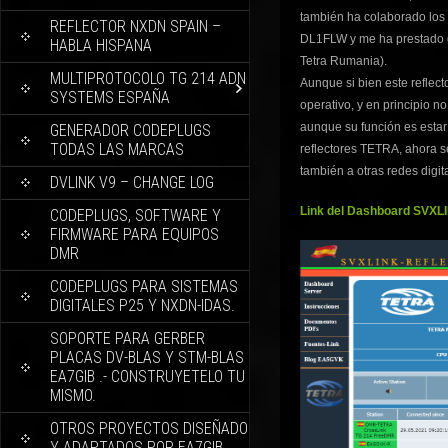
también ha colaborado lo
REFLECTOR NXDN SPAIN –
DL1FLW y me ha prestado g
HABLA HISPANA
Tetra Rumania).
MULTIPROTOCOLO TG 214 ADN
Aunque si bien este reflec
SYSTEMS ESPAÑA
operativo, y en principio 
aunque su función es estar
GENERADOR CODEPLUGS
TODAS LAS MARCAS
reflectores TETRA, ahora s
también a otras redes di
DVLINK V9 – CHANGE LOG
Link del Dashboard SVXL
CODEPLUGS, SOFTWARE Y
FIRMWARE PARA EQUIPOS
DMR
CODEPLUGS PARA SISTEMAS
DIGITALES P25 Y NXDN-IDAS.
SOPORTE PARA GERBER
PLACAS DV-BLAS Y STM-BLAS
EA7GIB .- CONSTRUYETELO TU
MISMO.
OTROS PROYECTOS DISEÑADO
Y ADAPTADOS POR EA7GIB.