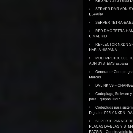
RED ADN SYSTEMS 
SERVER DMR ADN-S
ESPAÑA
SERVER TETRA-EA E
RED DMO TETRA-HA
C.MADRID
REFLECTOR NXDN SP
HABLA HISPANA
MULTIPROTOCOLO TG
ADN SYSTEMS España
Generador Codeplugs t
Marcas
DVLINK V9 – CHANGE
Codeplugs, Software y
para Equipos DMR
Codeplugs para sistem
Digitales P25 Y NXDN-IDA
SOPORTE PARA GER
PLACAS DV-BLAS Y STM-
EA7GIB .- Construyetelo tu