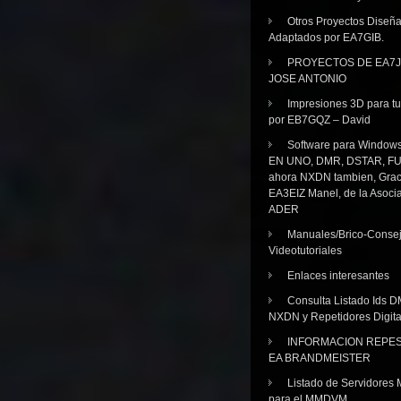
Otros Proyectos Diseñ
Adaptados por EA7GIB.
PROYECTOS DE EA7J
JOSE ANTONIO
Impresiones 3D para tu
por EB7GQZ – David
Software para Windo
EN UNO, DMR, DSTAR, FU
ahora NXDN tambien, Grac
EA3EIZ Manel, de la Asoci
ADER
Manuales/Brico-Consej
Videotutoriales
Enlaces interesantes
Consulta Listado Ids D
NXDN y Repetidores Digita
INFORMACION REPE
EA BRANDMEISTER
Listado de Servidores 
para el MMDVM