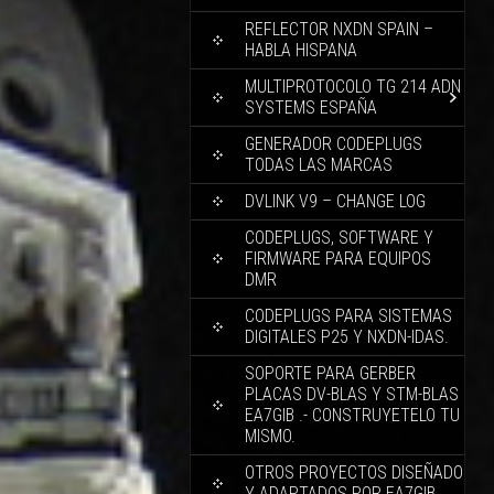
REFLECTOR NXDN SPAIN –
HABLA HISPANA
MULTIPROTOCOLO TG 214 ADN
SYSTEMS ESPAÑA
GENERADOR CODEPLUGS
TODAS LAS MARCAS
DVLINK V9 – CHANGE LOG
CODEPLUGS, SOFTWARE Y
FIRMWARE PARA EQUIPOS
DMR
CODEPLUGS PARA SISTEMAS
DIGITALES P25 Y NXDN-IDAS.
SOPORTE PARA GERBER
PLACAS DV-BLAS Y STM-BLAS
EA7GIB .- CONSTRUYETELO TU
MISMO.
OTROS PROYECTOS DISEÑADO
Y ADAPTADOS POR EA7GIB.