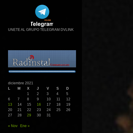
UNETE AL GRUPO TELEGRAM DVLINK
diciembre 2021
L
M
X
J
V
S
D
1
2
3
4
5
6
7
8
9
10
11
12
13
14
15
16
17
18
19
20
21
22
23
24
25
26
27
28
29
30
31
« Nov
Ene »