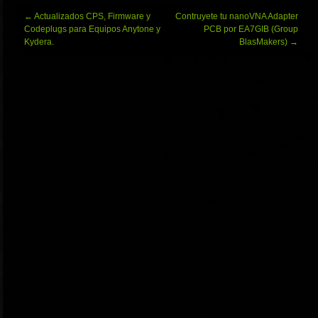
Navegación
←
Actualizados CPS, Firmware y
Contruyete tu nanoVNA Adapter
de
Codeplugs para Equipos Anytone y
PCB por EA7GIB (Group
entradas
Kydera.
BlasMakers)
→