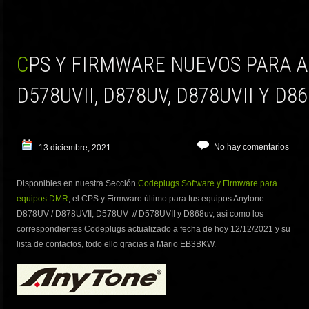
CPS Y FIRMWARE NUEVOS PARA ANYTENOE D578UV,
D578UVII, D878UV, D878UVII Y D8
No hay comentarios
13 diciembre, 2021
Disponibles en nuestra Sección
Codeplugs Software y Firmware para
equipos DMR
, el CPS y Firmware último para tus equipos Anytone
D878UV / D878UVII, D578UV // D578UVII y D868uv, así como los
correspondientes Codeplugs actualizado a fecha de hoy 12/12/2021 y su
lista de contactos, todo ello gracias a Mario EB3BKW.