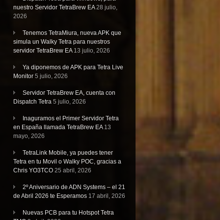
nuestro Servidor TetraBrew EA
28 julio,
2026
Tenemos TetraMiura, nueva APK que
simula un Walky Tetra para nuestros
servidor TetraBrew EA
13 julio, 2026
Ya diponemos de APK para Tetra Live
Monitor
5 julio, 2026
Servidor TetraBrew EA, cuenta con
Dispatch Tetra
5 julio, 2026
Inaguramos el Primer Servidor Tetra
en España llamada TetraBrew EA
13
mayo, 2026
TetraLink Mobile, ya puedes tener
Tetra en tu Movil o Walky POC, gracias a
Chris YO3TCO
25 abril, 2026
2º Aniversario de ADN Systems – el 21
de Abril 2026 te Esperamos
17 abril, 2026
Nuevas PCB para tu Hotspot Tetra