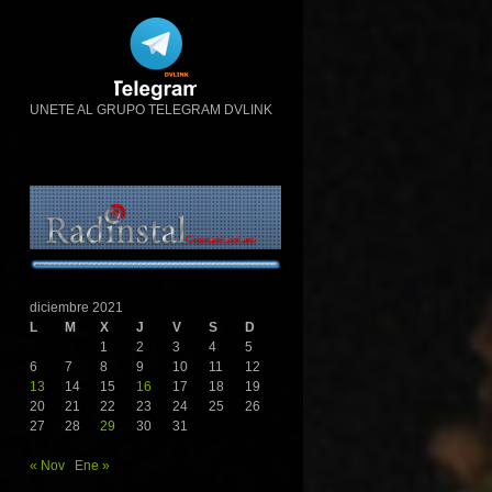
UNETE AL GRUPO TELEGRAM DVLINK
diciembre 2021
L
M
X
J
V
S
D
1
2
3
4
5
6
7
8
9
10
11
12
13
14
15
16
17
18
19
20
21
22
23
24
25
26
27
28
29
30
31
« Nov
Ene »