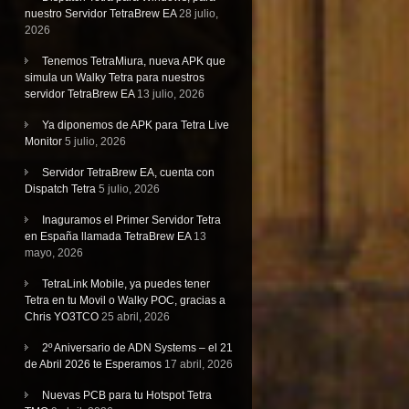
nuestro Servidor TetraBrew EA
28 julio,
2026
Tenemos TetraMiura, nueva APK que
simula un Walky Tetra para nuestros
servidor TetraBrew EA
13 julio, 2026
Ya diponemos de APK para Tetra Live
Monitor
5 julio, 2026
Servidor TetraBrew EA, cuenta con
Dispatch Tetra
5 julio, 2026
Inaguramos el Primer Servidor Tetra
en España llamada TetraBrew EA
13
mayo, 2026
TetraLink Mobile, ya puedes tener
Tetra en tu Movil o Walky POC, gracias a
Chris YO3TCO
25 abril, 2026
2º Aniversario de ADN Systems – el 21
de Abril 2026 te Esperamos
17 abril, 2026
Nuevas PCB para tu Hotspot Tetra