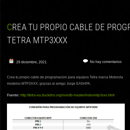
CREA TU PROPIO CABLE DE PROGRAMACION PARA
TETRA MTP3XXX
No hay comentarios
29 diciembre, 2021
Crea tu propio cable de programacion para equipos Tetra marca Motorola
modelos MTP3XXX, gracias al amigo Jorge EA5HPA.
Fuente:
http://tetra-ea.duckdns.org/svxrdb-master/indexmtp3xxx.html