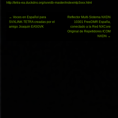
http://tetra-ea.duckdns.org/svxrdb-master/indexmtp3xxx.html
Navegación
←
Voces en Español para
Reflector Multi-Sistema NXDN
de
SVXLINK-TETRA creadas por el
10301 FreeDMR España,
entradas
amigo Joaquin EA5GVK
conectado a la Red NXCore
Original de Repetidores ICOM
NXDN
→