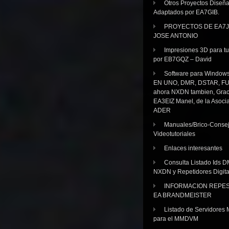
Otros Proyectos Diseñ
Adaptados por EA7GIB.
PROYECTOS DE EA7J
JOSE ANTONIO
Impresiones 3D para tu
por EB7GQZ – David
Software para Windo
EN UNO, DMR, DSTAR, FU
ahora NXDN tambien, Grac
EA3EIZ Manel, de la Asoci
ADER
Manuales/Brico-Consej
Videotutoriales
Enlaces interesantes
Consulta Listado Ids D
NXDN y Repetidores Digita
INFORMACION REPE
EA BRANDMEISTER
Listado de Servidores 
para el MMDVM