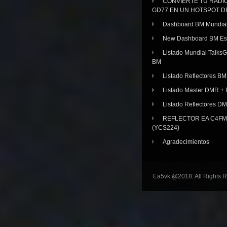
CONVIERTE TU RADI
GD77 EN UN HOTSPOT D
Dashboard BM Mundia
New Dashboard BM E
Listado Mundial Talks
BM
Listado Reflectores BM
Listado Master DMR 
Listado Reflectores D
REFLECTOR EA C4FM 
(YCS224)
Agradecimientos
Ea5vk @2018. All Rights 