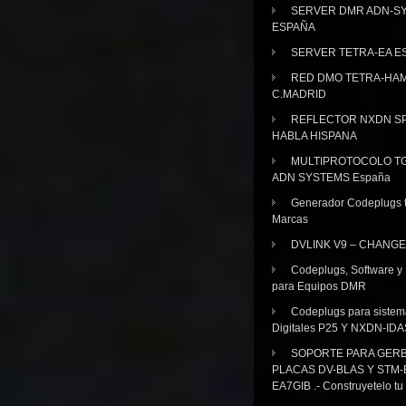
SERVER DMR ADN-S
ESPAÑA
SERVER TETRA-EA E
RED DMO TETRA-HA
C.MADRID
REFLECTOR NXDN SP
HABLA HISPANA
MULTIPROTOCOLO TG
ADN SYSTEMS España
Generador Codeplugs t
Marcas
DVLINK V9 – CHANGE
Codeplugs, Software y
para Equipos DMR
Codeplugs para sistem
Digitales P25 Y NXDN-IDA
SOPORTE PARA GER
PLACAS DV-BLAS Y STM-
EA7GIB .- Construyetelo tu