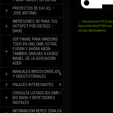
PROYECTOS DE EA7JCL –
JOSE ANTONIO
IMPRESIONES 3D PARA TUS
Navegación
←
Actualizacion PCB par
HOTSPOT POR EB7GQZ –
de
NanoVNA ADAPTER por
DAVID
entradas
(Grupo Blasmakers)
SOFTWARE PARA WINDOWS
TODO EN UNO, DMR, DSTAR,
FUSION Y AHORA NXDN
TAMBIEN, GRACIAS A EA3EIZ
MANEL, DE LA ASOCIACIÓN
ADER
MANUALES/BRICO-CONSEJOS
Y VIDEOTUTORIALES
ENLACES INTERESANTES
CONSULTA LISTADO IDS DMR /
IDS NXDN Y REPETIDORES
DIGITALES
INFORMACION REPES ZONA EA