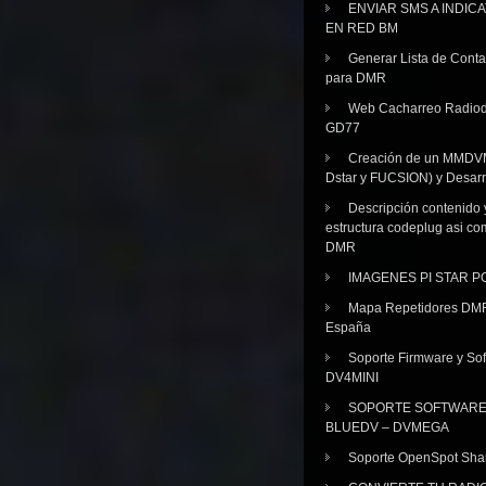
ENVIAR SMS A INDIC
EN RED BM
Generar Lista de Cont
para DMR
Web Cacharreo Radiod
GD77
Creación de un MMDV
Dstar y FUCSION) y Desarr
Descripción contenido 
estructura codeplug asi co
DMR
IMAGENES PI STAR 
Mapa Repetidores DM
España
Soporte Firmware y Sof
DV4MINI
SOPORTE SOFTWAR
BLUEDV – DVMEGA
Soporte OpenSpot Sha