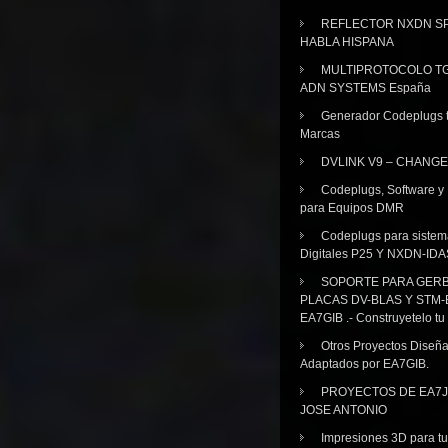
REFLECTOR NXDN SP
HABLA HISPANA
MULTIPROTOCOLO TG
ADN SYSTEMS España
Generador Codeplugs t
Marcas
DVLINK V9 – CHANGE
Codeplugs, Software y
para Equipos DMR
Codeplugs para sistem
Digitales P25 Y NXDN-IDA
SOPORTE PARA GER
PLACAS DV-BLAS Y STM-
EA7GIB .- Construyetelo tu
Otros Proyectos Diseñ
Adaptados por EA7GIB.
PROYECTOS DE EA7J
JOSE ANTONIO
Impresiones 3D para tu