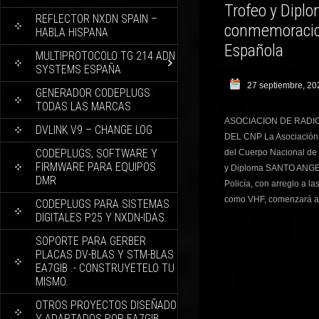
Trofeo y Dip
REFLECTOR NXDN SPAIN –
conmemoracion
HABLA HISPANA
Española
MULTIPROTOCOLO TG 214 ADN
SYSTEMS ESPAÑA
27 septiembre, 20
GENERADOR CODEPLUGS
TODAS LAS MARCAS
ASOCIACION DE RADIO
DVLINK V9 – CHANGE LOG
DEL CNP La Asociación 
CODEPLUGS, SOFTWARE Y
del Cuerpo Nacional de P
FIRMWARE PARA EQUIPOS
y Diploma SANTO ANGEL
DMR
Policía, con arreglo a 
como VHF, comenzará a 
CODEPLUGS PARA SISTEMAS
DIGITALES P25 Y NXDN-IDAS.
SOPORTE PARA GERBER
PLACAS DV-BLAS Y STM-BLAS
EA7GIB .- CONSTRUYETELO TU
MISMO.
OTROS PROYECTOS DISEÑADO
Y ADAPTADOS POR EA7GIB.