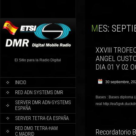
MES:
SEPTI
XXVIII TROF
ANGEL CUSTO
El Sitio para la Radio Digital
DIA 01 Y 02 
INICIO
30 septiembre, 20
RED ADN SYSTEMS DMR
Bases : Bases diploma (
SERVER DMR ADN-SYSTEMS
real http://ea5gvk.duckd
ESPAÑA
SERVER TETRA-EA ESPAÑA
RED DMO TETRA-HAM
Recordatorio B
C.MADRID