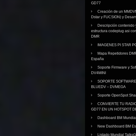
GD77
Creación de un MMDV
Dstar y FUCSION) y Desarr
Descripción contenido 
estructura codeplug asi co
DMR
IMAGENES PI STAR 
Mapa Repetidores DM
España
Soporte Firmware y Sof
DV4MINI
SOPORTE SOFTWAR
BLUEDV – DVMEGA
Soporte OpenSpot Sha
CONVIERTE TU RADI
GD77 EN UN HOTSPOT D
Dashboard BM Mundia
New Dashboard BM E
Listado Mundial Talks