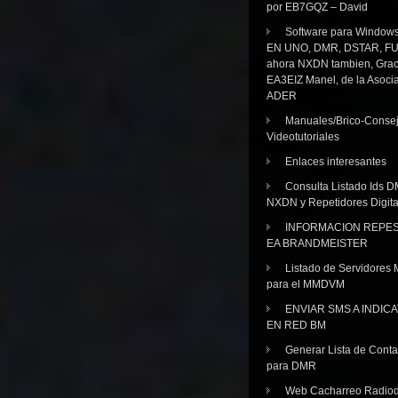
por EB7GQZ – David
Software para Windo
EN UNO, DMR, DSTAR, FU
ahora NXDN tambien, Grac
EA3EIZ Manel, de la Asoci
ADER
Manuales/Brico-Consej
Videotutoriales
Enlaces interesantes
Consulta Listado Ids D
NXDN y Repetidores Digita
INFORMACION REPE
EA BRANDMEISTER
Listado de Servidores 
para el MMDVM
ENVIAR SMS A INDIC
EN RED BM
Generar Lista de Cont
para DMR
Web Cacharreo Radiod