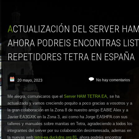
ACTUALIZACIÓN DEL SERVER HAM TETRA EA, DONDE
AHORA PODREIS ENCONTRAS LIS
REPETIDORES TETRA EN ESPAÑA
No hay comentarios
20 mayo, 2023
Me alegra, comunicaros que el
Server HAM TETRA EA
, se ha
actualizado y vamos creciendo poquito a poco gracias a vosotros y a
la gran colaboración en la Zona 8 de nuestro amigo EA8IE Alex y a
Javier EA3GXK en la Zona 3, asi como ha Jorge EA5HPA con sus
talleres y manuales sobre manitas en Tetra, agradeciendo a todos los
integrantes del server por su colaboración desinteresada, ademas en
la nuevas web
tetra-ea.duckdns.org:81
, ahora podréis encontrar