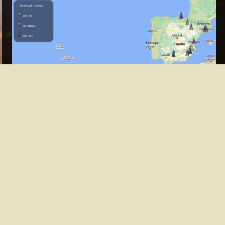
Listado de Nodos Tetra EA HAM conectados a nuestro servidor.