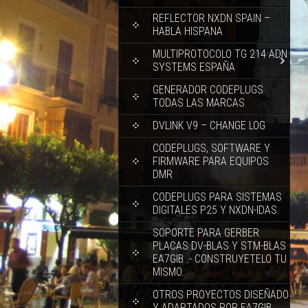
REFLECTOR NXDN SPAIN –
HABLA HISPANA
MULTIPROTOCOLO TG 214 ADN
SYSTEMS ESPAÑA
GENERADOR CODEPLUGS
TODAS LAS MARCAS
DVLINK V9 – CHANGE LOG
CODEPLUGS, SOFTWARE Y
FIRMWARE PARA EQUIPOS
DMR
CODEPLUGS PARA SISTEMAS
DIGITALES P25 Y NXDN-IDAS.
SOPORTE PARA GERBER
PLACAS DV-BLAS Y STM-BLAS
EA7GIB .- CONSTRUYETELO TU
MISMO.
OTROS PROYECTOS DISEÑADO
Y ADAPTADOS POR EA7GIB.