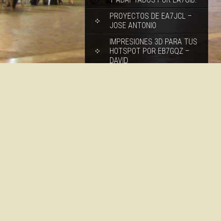
PROYECTOS DE EA7JCL –
JOSE ANTONIO
IMPRESIONES 3D PARA TUS
HOTSPOT POR EB7GQZ –
DAVID
SOFTWARE PARA WINDOWS
TODO EN UNO, DMR, DSTAR,
FUSION Y AHORA NXDN
TAMBIEN, GRACIAS A EA3EIZ
MANEL, DE LA ASOCIACIÓN
ADER
MANUALES/BRICO-CONSEJOS
Y VIDEOTUTORIALES
ENLACES INTERESANTES
CONSULTA LISTADO IDS DMR /
IDS NXDN Y REPETIDORES
DIGITALES
INFORMACION REPES ZONA EA