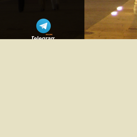
UNETE AL GRUPO TELEGRAM DVLINK
mayo 2023
L
M
X
J
V
S
D
1
2
3
4
5
6
7
8
9
10
11
12
13
14
15
16
17
18
19
20
21
22
23
24
25
26
27
28
29
30
31