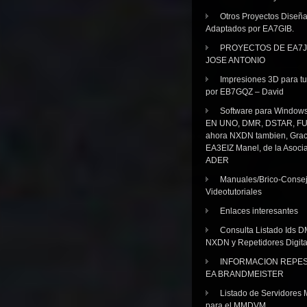
Otros Proyectos Diseñ
Adaptados por EA7GIB.
PROYECTOS DE EA7J
JOSE ANTONIO
Impresiones 3D para tu
por EB7GQZ – David
Software para Windo
EN UNO, DMR, DSTAR, FU
ahora NXDN tambien, Grac
EA3EIZ Manel, de la Asoci
ADER
Manuales/Brico-Consej
Videotutoriales
Enlaces interesantes
Consulta Listado Ids D
NXDN y Repetidores Digita
INFORMACION REPE
EA BRANDMEISTER
Listado de Servidores 
para el MMDVM