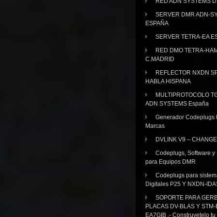
RED ADN SYSTEMS 
SERVER DMR ADN-S
ESPAÑA
SERVER TETRA-EA E
RED DMO TETRA-HA
C.MADRID
REFLECTOR NXDN SP
HABLA HISPANA
MULTIPROTOCOLO TG
ADN SYSTEMS España
Generador Codeplugs t
Marcas
DVLINK V9 – CHANGE
Codeplugs, Software y
para Equipos DMR
Codeplugs para sistem
Digitales P25 Y NXDN-IDA
SOPORTE PARA GER
PLACAS DV-BLAS Y STM-
EA7GIB .- Construyetelo tu