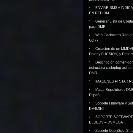
ENVIAR SMS A INDIC
EN RED BM
Generar Lista de Cont
para DMR
Web Cacharreo Radiod
GD77
Creación de un MMDV
Dstar y FUCSION) y Desarr
Descripción contenido 
estructura codeplug asi co
DMR
IMAGENES PI STAR 
Mapa Repetidores DM
España
Soporte Firmware y Sof
DV4MINI
SOPORTE SOFTWAR
BLUEDV – DVMEGA
Soporte OpenSpot Sha