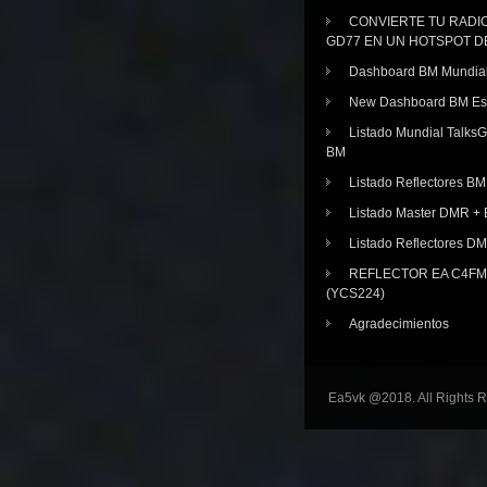
CONVIERTE TU RADI
GD77 EN UN HOTSPOT D
Dashboard BM Mundia
New Dashboard BM E
Listado Mundial Talks
BM
Listado Reflectores BM
Listado Master DMR 
Listado Reflectores D
REFLECTOR EA C4FM 
(YCS224)
Agradecimientos
Ea5vk @2018. All Rights 