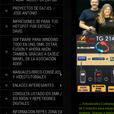
PROYECTOS DE EA7JCL –
JOSE ANTONIO
IMPRESIONES 3D PARA TUS
HOTSPOT POR EB7GQZ –
DAVID
SOFTWARE PARA WINDOWS
TODO EN UNO, DMR, DSTAR,
FUSION Y AHORA NXDN
TAMBIEN, GRACIAS A EA3EIZ
MANEL, DE LA ASOCIACIÓN
ADER
MANUALES/BRICO-CONSEJOS
Y VIDEOTUTORIALES
ENLACES INTERESANTES
CONSULTA LISTADO IDS DMR /
IDS NXDN Y REPETIDORES
DIGITALES
Navegación
←
Actualizados Codeplug
de
de Contactos para equip
INFORMACION REPES ZONA EA
entradas
Anytone. Gracias a Mari