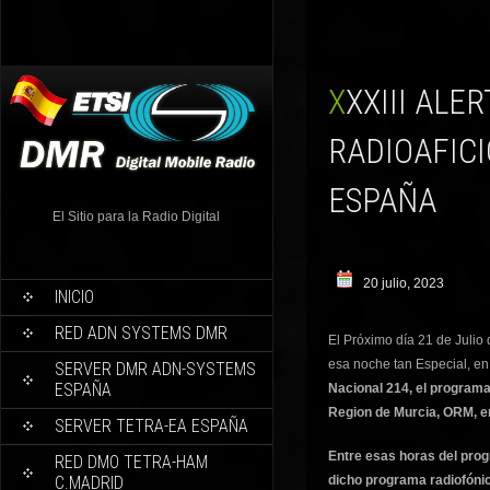
XXXIII ALERTA OVNI 21/JULIO/2023 PARTICIPA COMO
RADIOAFIC
ESPAÑA
El Sitio para la Radio Digital
20 julio, 2023
INICIO
RED ADN SYSTEMS DMR
El Próximo día 21 de Julio
esa noche tan Especial, en
SERVER DMR ADN-SYSTEMS
ESPAÑA
Nacional 214, el program
Region de Murcia, ORM, en
SERVER TETRA-EA ESPAÑA
Entre esas horas del pro
RED DMO TETRA-HAM
C.MADRID
dicho programa radiofóni