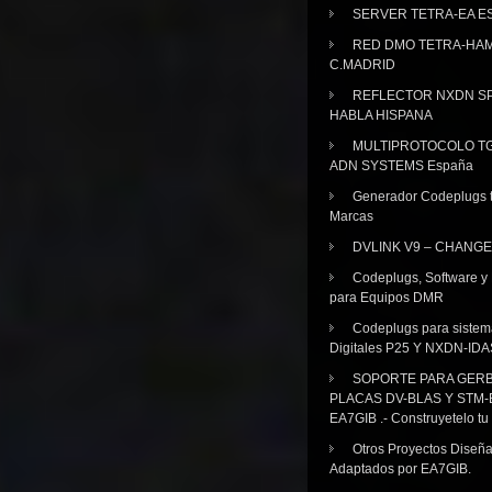
SERVER TETRA-EA E
RED DMO TETRA-HA
C.MADRID
REFLECTOR NXDN SP
HABLA HISPANA
MULTIPROTOCOLO TG
ADN SYSTEMS España
Generador Codeplugs t
Marcas
DVLINK V9 – CHANGE
Codeplugs, Software y
para Equipos DMR
Codeplugs para sistem
Digitales P25 Y NXDN-IDA
SOPORTE PARA GER
PLACAS DV-BLAS Y STM-
EA7GIB .- Construyetelo tu
Otros Proyectos Diseñ
Adaptados por EA7GIB.