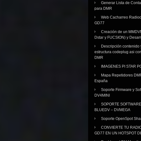
Generar Lista de Cont
para DMR
Web Cacharreo Radiod
GD77
Creación de un MMDV
Dstar y FUCSION) y Desarr
Descripción contenido 
estructura codeplug asi co
DMR
IMAGENES PI STAR 
Mapa Repetidores DM
España
Soporte Firmware y Sof
DV4MINI
SOPORTE SOFTWAR
BLUEDV – DVMEGA
Soporte OpenSpot Sha
CONVIERTE TU RADI
GD77 EN UN HOTSPOT D