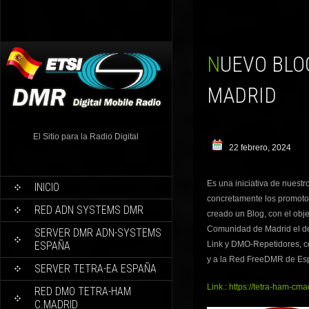
NUEVO BLOG RED DMO TETRA-HAM COMUNIDAD DE
MADRID
El Sitio para la Radio Digital
22 febrero, 2024
Es una iniciativa de nuest
INICIO
concretamente los promoto
RED ADN SYSTEMS DMR
creado un Blog, con el obj
Comunidad de Madrid el d
SERVER DMR ADN-SYSTEMS
ESPAÑA
Link y DMO-Repetidores, 
y a la Red FreeDMR de Es
SERVER TETRA-EA ESPAÑA
Link.: https://tetra-ham-cm
RED DMO TETRA-HAM
C.MADRID