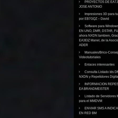
PROYECTOS DE EA7J
JOSE ANTONIO
Impresiones 3D para tu
por EB7GQZ – David
Software para Windo
EN UNO, DMR, DSTAR, FU
ahora NXDN tambien, Grac
EA3EIZ Manel, de la Asoci
ADER
Manuales/Brico-Consej
Videotutoriales
Enlaces interesantes
Consulta Listado Ids D
NXDN y Repetidores Digita
INFORMACION REPE
EA BRANDMEISTER
Listado de Servidores 
para el MMDVM
ENVIAR SMS A INDIC
EN RED BM