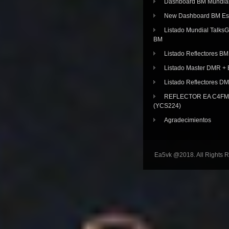
Dashboard BM Mundia
New Dashboard BM E
Listado Mundial Talks
BM
Listado Reflectores BM
Listado Master DMR 
Listado Reflectores D
REFLECTOR EA C4FM 
(YCS224)
Agradecimientos
Ea5vk @2018. All Rights 