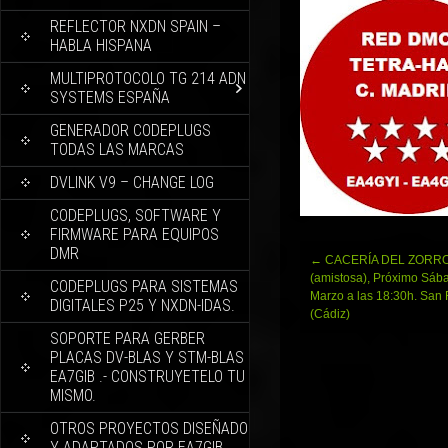
REFLECTOR NXDN SPAIN –
HABLA HISPANA
MULTIPROTOCOLO TG 214 ADN
SYSTEMS ESPAÑA
GENERADOR CODEPLUGS
TODAS LAS MARCAS
DVLINK V9 – CHANGE LOG
CODEPLUGS, SOFTWARE Y
FIRMWARE PARA EQUIPOS
DMR
Navegación
←
CACERÍA DEL ZORR
de
(amistosa), Próximo Sáb
CODEPLUGS PARA SISTEMAS
entradas
Marzo a las 18:30h. San
DIGITALES P25 Y NXDN-IDAS.
(Cádiz)
SOPORTE PARA GERBER
PLACAS DV-BLAS Y STM-BLAS
EA7GIB .- CONSTRUYETELO TU
MISMO.
OTROS PROYECTOS DISEÑADO
Y ADAPTADOS POR EA7GIB.