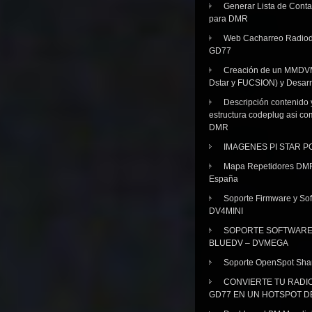
Generar Lista de Cont
para DMR
Web Cacharreo Radiod
GD77
Creación de un MMDV
Dstar y FUCSION) y Desarr
Descripción contenido 
estructura codeplug asi co
DMR
IMAGENES PI STAR 
Mapa Repetidores DM
España
Soporte Firmware y Sof
DV4MINI
SOPORTE SOFTWAR
BLUEDV – DVMEGA
Soporte OpenSpot Sha
CONVIERTE TU RADI
GD77 EN UN HOTSPOT D