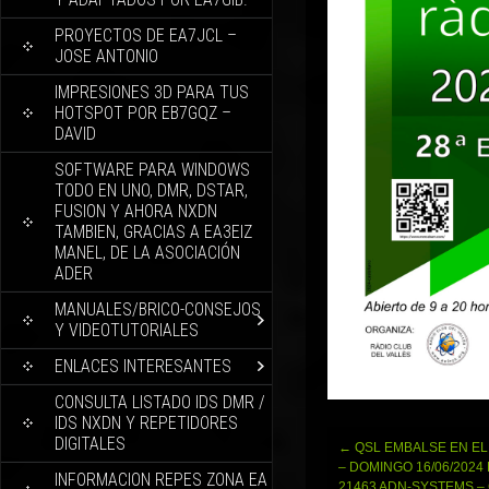
PROYECTOS DE EA7JCL –
JOSE ANTONIO
IMPRESIONES 3D PARA TUS
HOTSPOT POR EB7GQZ –
DAVID
SOFTWARE PARA WINDOWS
TODO EN UNO, DMR, DSTAR,
FUSION Y AHORA NXDN
TAMBIEN, GRACIAS A EA3EIZ
MANEL, DE LA ASOCIACIÓN
ADER
MANUALES/BRICO-CONSEJOS
Y VIDEOTUTORIALES
ENLACES INTERESANTES
CONSULTA LISTADO IDS DMR /
IDS NXDN Y REPETIDORES
DIGITALES
Navegación
←
QSL EMBALSE EN E
de
– DOMINGO 16/06/2024 
INFORMACION REPES ZONA EA
entradas
21463 ADN-SYSTEMS – 