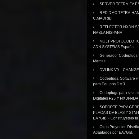
SERVER TETRA-EA E
RED DMO TETRA-HA
C.MADRID
REFLECTOR NXDN SP
HABLA HISPANA
MULTIPROTOCOLO TG
ADN SYSTEMS España
Generador Codeplugs t
Marcas
DVLINK V9 – CHANGE
Codeplugs, Software y
para Equipos DMR
Codeplugs para sistem
Digitales P25 Y NXDN-IDA
SOPORTE PARA GER
PLACAS DV-BLAS Y STM-
EA7GIB .- Construyetelo tu
Otros Proyectos Diseñ
Adaptados por EA7GIB.