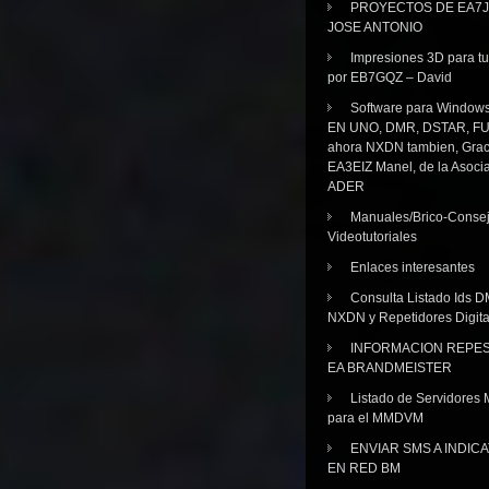
PROYECTOS DE EA7J
JOSE ANTONIO
Impresiones 3D para tu
por EB7GQZ – David
Software para Windo
EN UNO, DMR, DSTAR, FU
ahora NXDN tambien, Grac
EA3EIZ Manel, de la Asoci
ADER
Manuales/Brico-Consej
Videotutoriales
Enlaces interesantes
Consulta Listado Ids D
NXDN y Repetidores Digita
INFORMACION REPE
EA BRANDMEISTER
Listado de Servidores 
para el MMDVM
ENVIAR SMS A INDIC
EN RED BM