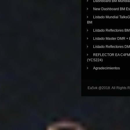
Dashboard BM Mundia
New Dashboard BM E
Listado Mundial Talks
BM
Listado Reflectores BM
Listado Master DMR 
Listado Reflectores D
REFLECTOR EA C4FM 
(YCS224)
Agradecimientos
Ea5vk @2018. All Rights 