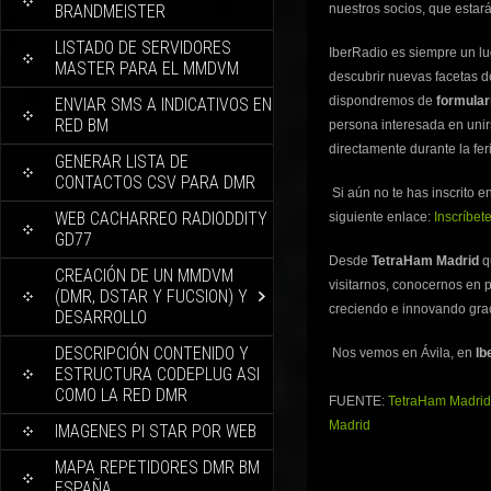
BRANDMEISTER
nuestros socios, que estar
LISTADO DE SERVIDORES
IberRadio es siempre un lu
MASTER PARA EL MMDVM
descubrir nuevas facetas de
dispondremos de
formular
ENVIAR SMS A INDICATIVOS EN
RED BM
persona interesada en unir
directamente durante la fer
GENERAR LISTA DE
CONTACTOS CSV PARA DMR
Si aún no te has inscrito 
WEB CACHARREO RADIODDITY
siguiente enlace:
Inscríbet
GD77
Desde
TetraHam Madrid
q
CREACIÓN DE UN MMDVM
visitarnos, conocernos en 
(DMR, DSTAR Y FUCSION) Y
creciendo e innovando grac
DESARROLLO
DESCRIPCIÓN CONTENIDO Y
Nos vemos en Ávila, en
Ib
ESTRUCTURA CODEPLUG ASI
COMO LA RED DMR
FUENTE:
TetraHam Madrid 
Madrid
IMAGENES PI STAR POR WEB
MAPA REPETIDORES DMR BM
ESPAÑA