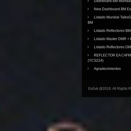
Dashboard BM Mundia
New Dashboard BM E
Listado Mundial Talks
BM
Listado Reflectores BM
Listado Master DMR 
Listado Reflectores D
REFLECTOR EA C4FM 
(YCS224)
Agradecimientos
Ea5vk @2018. All Rights 