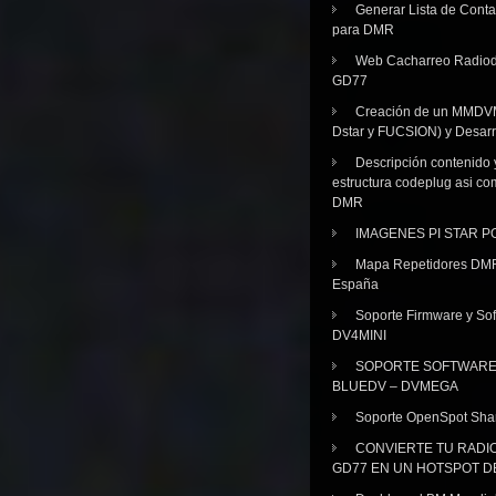
Generar Lista de Cont
para DMR
Web Cacharreo Radiod
GD77
Creación de un MMDV
Dstar y FUCSION) y Desarr
Descripción contenido 
estructura codeplug asi co
DMR
IMAGENES PI STAR 
Mapa Repetidores DM
España
Soporte Firmware y Sof
DV4MINI
SOPORTE SOFTWAR
BLUEDV – DVMEGA
Soporte OpenSpot Sha
CONVIERTE TU RADI
GD77 EN UN HOTSPOT D