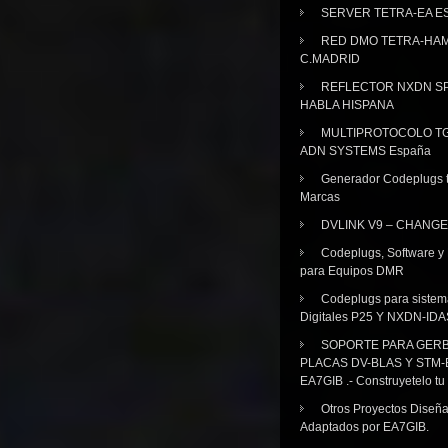
SERVER TETRA-EA E
RED DMO TETRA-HA
C.MADRID
REFLECTOR NXDN SP
HABLA HISPANA
MULTIPROTOCOLO TG
ADN SYSTEMS España
Generador Codeplugs t
Marcas
DVLINK V9 – CHANGE
Codeplugs, Software y
para Equipos DMR
Codeplugs para sistem
Digitales P25 Y NXDN-IDA
SOPORTE PARA GER
PLACAS DV-BLAS Y STM-
EA7GIB .- Construyetelo tu
Otros Proyectos Diseñ
Adaptados por EA7GIB.