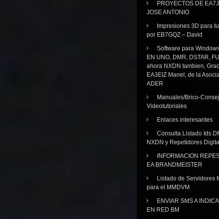
PROYECTOS DE EA7J
JOSE ANTONIO
Impresiones 3D para tu
por EB7GQZ – David
Software para Windo
EN UNO, DMR, DSTAR, FU
ahora NXDN tambien, Grac
EA3EIZ Manel, de la Asoci
ADER
Manuales/Brico-Consej
Videotutoriales
Enlaces interesantes
Consulta Listado Ids D
NXDN y Repetidores Digita
INFORMACION REPE
EA BRANDMEISTER
Listado de Servidores 
para el MMDVM
ENVIAR SMS A INDIC
EN RED BM