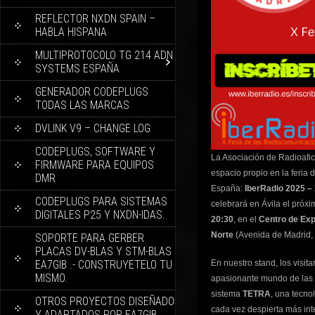
REFLECTOR NXDN SPAIN –
HABLA HISPANA
MULTIPROTOCOLO TG 214 ADN
SYSTEMS ESPAÑA
GENERADOR CODEPLUGS
TODAS LAS MARCAS
DVLINK V9 – CHANGE LOG
CODEPLUGS, SOFTWARE Y
La Asociación de Radioafi
FIRMWARE PARA EQUIPOS
espacio propio en la feria
DMR
España:
IberRadio 2025 –
CODEPLUGS PARA SISTEMAS
celebrará en Ávila el próx
DIGITALES P25 Y NXDN-IDAS.
20:30
, en el
Centro de Exp
Norte
(Avenida de Madrid, 
SOPORTE PARA GERBER
PLACAS DV-BLAS Y STM-BLAS
EA7GIB .- CONSTRUYETELO TU
En nuestro stand, los visi
MISMO.
apasionante mundo de las c
sistema
TETRA
, una tecno
OTROS PROYECTOS DISEÑADO
cada vez despierta más inte
Y ADAPTADOS POR EA7GIB.