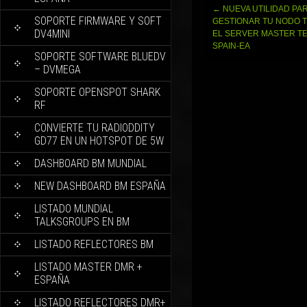
Navegación
←
NUEVA UTILIDAD PA
SOPORTE FIRMWARE Y SOFT
de
GESTIONAR TU NODO 
DV4MINI
entradas
EL SERVER MASTER T
SPAIN-EA
SOPORTE SOFTWARE BLUEDV
– DVMEGA
SOPORTE OPENSPOT SHARK
RF
CONVIERTE TU RADIODDITY
GD77 EN UN HOTSPOT DE 5W
DASHBOARD BM MUNDIAL
NEW DASHBOARD BM ESPAÑA
LISTADO MUNDIAL
TALKSGROUPS EN BM
LISTADO REFLECTORES BM
LISTADO MASTER DMR +
ESPAÑA
LISTADO REFLECTORES DMR+