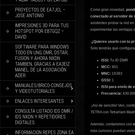
PROYECTOS DE EA7JCL –
Como gran novedad,
pond
JOSE ANTONIO
conectado al servidor d
asistentes probar la red en
IMPRESIONES 3D PARA TUS
experimentar las ventajas d
HOTSPOT POR EB7GQZ –
DAVID
¿Quieres usarlo con tu p
SOFTWARE PARA WINDOWS
Solo tendrás que configura
TODO EN UNO, DMR, DSTAR,
FUSION Y AHORA NXDN
ISSI:
Tu ID DMR
TAMBIEN, GRACIAS A EA3EIZ
MCC:
901
MANEL, DE LA ASOCIACIÓN
MNC:
16383
ADER
GSSI:
1
MANUALES/BRICO-CONSEJOS
ISSI para envío de 
Y VIDEOTUTORIALES
Frecuencia:
430.00
ENLACES INTERESANTES
¡Así de sencillo! Ven, confi
CONSULTA LISTADO IDS DMR /
TETRA con TetraHam Madri
IDS NXDN Y REPETIDORES
DIGITALES
Además, contaremos con
e
más curiosos puedan verlos
INFORMACION REPES ZONA EA