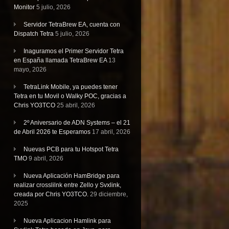
Monitor
5 julio, 2026
Servidor TetraBrew EA, cuenta con
Dispatch Tetra
5 julio, 2026
Inaguramos el Primer Servidor Tetra
en España llamada TetraBrew EA
13
mayo, 2026
TetraLink Mobile, ya puedes tener
Tetra en tu Movil o Walky POC, gracias a
Chris YO3TCO
25 abril, 2026
2º Aniversario de ADN Systems – el 21
de Abril 2026 te Esperamos
17 abril, 2026
Nuevas PCB para tu Hotspot Tetra
TMO
9 abril, 2026
Nueva Aplicación HamBridge para
realizar crosslilnk entre Zello y Svxlink,
creada por Chris YO3TCO.
29 diciembre,
2025
Nueva Aplicacion Hamlink para