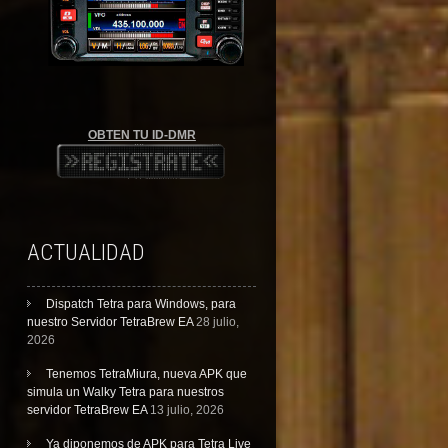
OBTEN TU ID-DMR
ACTUALIDAD
Dispatch Tetra para Windows, para
nuestro Servidor TetraBrew EA
28 julio,
2026
Tenemos TetraMiura, nueva APK que
simula un Walky Tetra para nuestros
servidor TetraBrew EA
13 julio, 2026
Ya diponemos de APK para Tetra Live