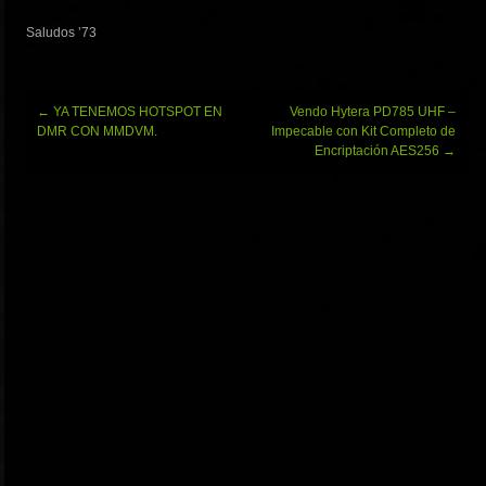
Saludos ’73
Navegación
←
YA TENEMOS HOTSPOT EN
Vendo Hytera PD785 UHF –
de
DMR CON MMDVM.
Impecable con Kit Completo de
entradas
Encriptación AES256
→