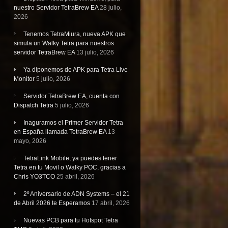
nuestro Servidor TetraBrew EA
28 julio,
2026
Tenemos TetraMiura, nueva APK que
simula un Walky Tetra para nuestros
servidor TetraBrew EA
13 julio, 2026
Ya diponemos de APK para Tetra Live
Monitor
5 julio, 2026
Servidor TetraBrew EA, cuenta con
Dispatch Tetra
5 julio, 2026
Inaguramos el Primer Servidor Tetra
en España llamada TetraBrew EA
13
mayo, 2026
TetraLink Mobile, ya puedes tener
Tetra en tu Movil o Walky POC, gracias a
Chris YO3TCO
25 abril, 2026
2º Aniversario de ADN Systems – el 21
de Abril 2026 te Esperamos
17 abril, 2026
Nuevas PCB para tu Hotspot Tetra