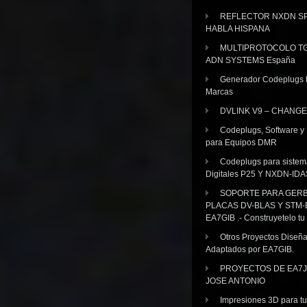
REFLECTOR NXDN SP
HABLA HISPANA
MULTIPROTOCOLO TG
ADN SYSTEMS España
Generador Codeplugs t
Marcas
DVLINK V9 – CHANGE
Codeplugs, Software y
para Equipos DMR
Codeplugs para sistem
Digitales P25 Y NXDN-IDA
SOPORTE PARA GER
PLACAS DV-BLAS Y STM-
EA7GIB .- Construyetelo tu
Otros Proyectos Diseñ
Adaptados por EA7GIB.
PROYECTOS DE EA7J
JOSE ANTONIO
Impresiones 3D para tu