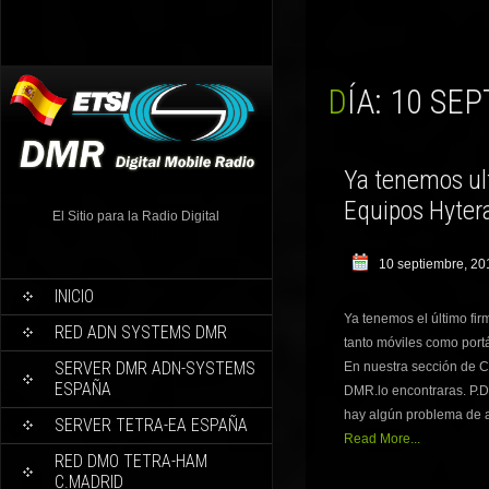
DÍA:
10 SEP
Ya tenemos ul
Equipos Hyte
El Sitio para la Radio Digital
10 septiembre, 20
INICIO
Ya tenemos el último fi
RED ADN SYSTEMS DMR
tanto móviles como portá
SERVER DMR ADN-SYSTEMS
En nuestra sección de 
ESPAÑA
DMR.lo encontraras. P.D
hay algún problema de ac
SERVER TETRA-EA ESPAÑA
Read More...
RED DMO TETRA-HAM
C.MADRID