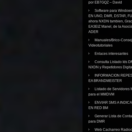
por EB7GQZ – David
Software para Windo
EN UNO, DMR, DSTAR, FU
ahora NXDN tambien, Grac
EA3EIZ Manel, de la Asoci
ADER
Manuales/Brico-Consej
Videotutoriales
Enlaces interesantes
Consulta Listado Ids D
NXDN y Repetidores Digita
INFORMACION REPE
EA BRANDMEISTER
Listado de Servidores 
para el MMDVM
ENVIAR SMS A INDIC
EN RED BM
Generar Lista de Cont
para DMR
Web Cacharreo Radiod