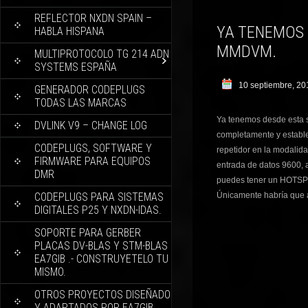
REFLECTOR NXDN SPAIN –
YA TENEMOS
HABLA HISPANA
MMDVM.
MULTIPROTOCOLO TG 214 ADN
SYSTEMS ESPAÑA
10 septiembre, 20
GENERADOR CODEPLUGS
TODAS LAS MARCAS
Ya tenemos desde esta
DVLINK V9 – CHANGE LOG
completamente y establ
CODEPLUGS, SOFTWARE Y
repetidor en la modalid
FIRMWARE PARA EQUIPOS
entrada de datos 9600,
DMR
puedes tener un HOTSP
CODEPLUGS PARA SISTEMAS
Únicamente habría que a
DIGITALES P25 Y NXDN-IDAS.
SOPORTE PARA GERBER
PLACAS DV-BLAS Y STM-BLAS
EA7GIB .- CONSTRUYETELO TU
MISMO.
OTROS PROYECTOS DISEÑADO
Y ADAPTADOS POR EA7GIB.