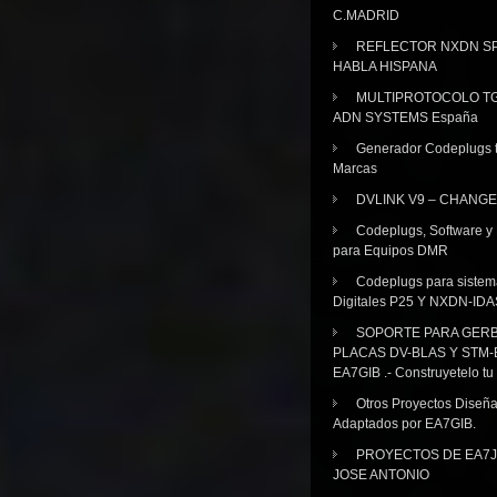
C.MADRID
REFLECTOR NXDN SP
HABLA HISPANA
MULTIPROTOCOLO TG
ADN SYSTEMS España
Generador Codeplugs t
Marcas
DVLINK V9 – CHANGE
Codeplugs, Software y
para Equipos DMR
Codeplugs para sistem
Digitales P25 Y NXDN-IDA
SOPORTE PARA GER
PLACAS DV-BLAS Y STM-
EA7GIB .- Construyetelo tu
Otros Proyectos Diseñ
Adaptados por EA7GIB.
PROYECTOS DE EA7J
JOSE ANTONIO