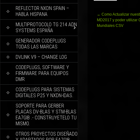
REFLECTOR NXDN SPAIN –
HABLA HISPANA
Navegación
←
Como Actualizar nuest
de
MD2017 y poder utilizar 
MULTIPROTOCOLO TG 214 ADN
entradas
Mundiales CSV
SYSTEMS ESPAÑA
GENERADOR CODEPLUGS
TODAS LAS MARCAS
DVLINK V9 – CHANGE LOG
CODEPLUGS, SOFTWARE Y
FIRMWARE PARA EQUIPOS
DMR
CODEPLUGS PARA SISTEMAS
DIGITALES P25 Y NXDN-IDAS.
SOPORTE PARA GERBER
PLACAS DV-BLAS Y STM-BLAS
EA7GIB .- CONSTRUYETELO TU
MISMO.
OTROS PROYECTOS DISEÑADO
Y ADAPTADOS POR EA7GIB.