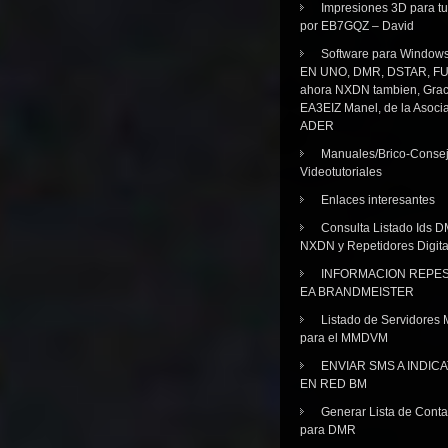
Impresiones 3D para tu
por EB7GQZ – David
Software para Windo
EN UNO, DMR, DSTAR, FU
ahora NXDN tambien, Grac
EA3EIZ Manel, de la Asoci
ADER
Manuales/Brico-Consej
Videotutoriales
Enlaces interesantes
Consulta Listado Ids D
NXDN y Repetidores Digita
INFORMACION REPE
EA BRANDMEISTER
Listado de Servidores 
para el MMDVM
ENVIAR SMS A INDIC
EN RED BM
Generar Lista de Cont
para DMR