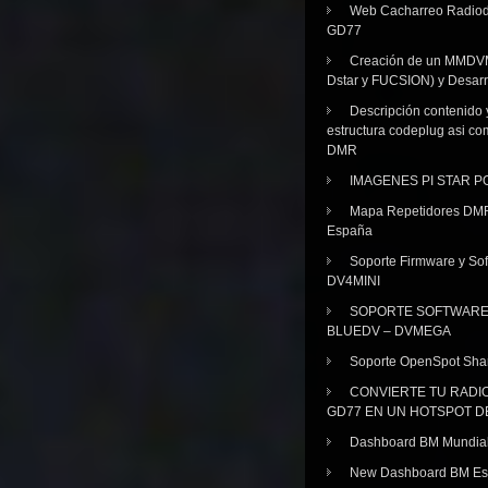
Web Cacharreo Radiod
GD77
Creación de un MMDV
Dstar y FUCSION) y Desarr
Descripción contenido 
estructura codeplug asi co
DMR
IMAGENES PI STAR 
Mapa Repetidores DM
España
Soporte Firmware y Sof
DV4MINI
SOPORTE SOFTWAR
BLUEDV – DVMEGA
Soporte OpenSpot Sha
CONVIERTE TU RADI
GD77 EN UN HOTSPOT D
Dashboard BM Mundia
New Dashboard BM E