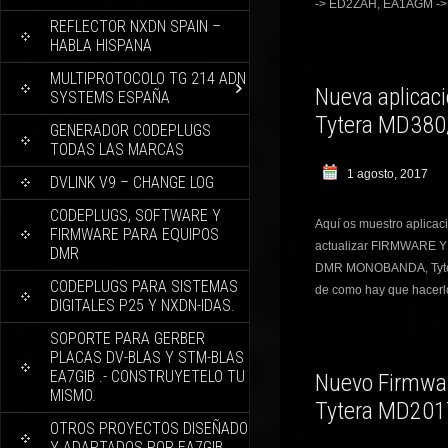
-> ED2ZAH, EA1AGM ->
REFLECTOR NXDN SPAIN –
HABLA HISPANA
MULTIPROTOCOLO TG 214 ADN
Nueva aplicaci
SYSTEMS ESPAÑA
Tytera MD380
GENERADOR CODEPLUGS
TODAS LAS MARCAS
1 agosto, 2017
DVLINK V9 – CHANGE LOG
CODEPLUGS, SOFTWARE Y
Aquí os muestro aplicac
FIRMWARE PARA EQUIPOS
actualizar FIRMWARE 
DMR
DMR MONOBANDA, Tytera
CODEPLUGS PARA SISTEMAS
de como hay que hacer
DIGITALES P25 Y NXDN-IDAS.
SOPORTE PARA GERBER
PLACAS DV-BLAS Y STM-BLAS
EA7GIB .- CONSTRUYETELO TU
Nuevo Firmwar
MISMO.
Tytera MD2017
OTROS PROYECTOS DISEÑADO
Y ADAPTADOS POR EA7GIB.