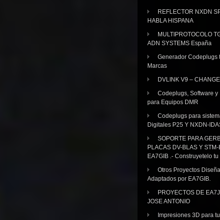
REFLECTOR NXDN SP
HABLA HISPANA
MULTIPROTOCOLO TG
ADN SYSTEMS España
Generador Codeplugs t
Marcas
DVLINK V9 – CHANGE
Codeplugs, Software y
para Equipos DMR
Codeplugs para sistem
Digitales P25 Y NXDN-IDA
SOPORTE PARA GER
PLACAS DV-BLAS Y STM-
EA7GIB .- Construyetelo tu
Otros Proyectos Diseñ
Adaptados por EA7GIB.
PROYECTOS DE EA7J
JOSE ANTONIO
Impresiones 3D para tu