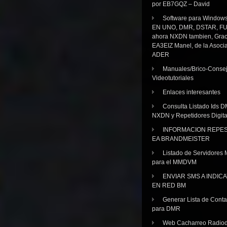
por EB7GQZ – David
Software para Windo
EN UNO, DMR, DSTAR, FU
ahora NXDN tambien, Grac
EA3EIZ Manel, de la Asoci
ADER
Manuales/Brico-Consej
Videotutoriales
Enlaces interesantes
Consulta Listado Ids D
NXDN y Repetidores Digita
INFORMACION REPE
EA BRANDMEISTER
Listado de Servidores 
para el MMDVM
ENVIAR SMS A INDIC
EN RED BM
Generar Lista de Cont
para DMR
Web Cacharreo Radiod