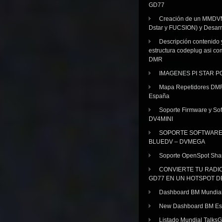
GD77
Creación de un MMDV
Dstar y FUCSION) y Desarr
Descripción contenido 
estructura codeplug asi co
DMR
IMAGENES PI STAR 
Mapa Repetidores DM
España
Soporte Firmware y Sof
DV4MINI
SOPORTE SOFTWAR
BLUEDV – DVMEGA
Soporte OpenSpot Sha
CONVIERTE TU RADI
GD77 EN UN HOTSPOT D
Dashboard BM Mundia
New Dashboard BM E
Listado Mundial Talks