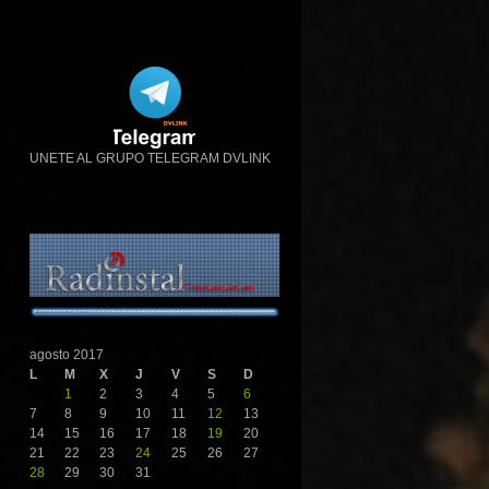
UNETE AL GRUPO TELEGRAM DVLINK
agosto 2017
L
M
X
J
V
S
D
1
2
3
4
5
6
7
8
9
10
11
12
13
14
15
16
17
18
19
20
21
22
23
24
25
26
27
28
29
30
31