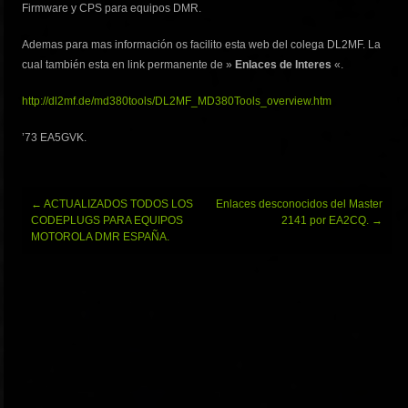
Firmware y CPS para equipos DMR.
Ademas para mas información os facilito esta web del colega DL2MF. La
cual también esta en link permanente de »
Enlaces de Interes
«.
http://dl2mf.de/md380tools/DL2MF_MD380Tools_overview.htm
’73 EA5GVK.
Navegación
←
ACTUALIZADOS TODOS LOS
Enlaces desconocidos del Master
de
CODEPLUGS PARA EQUIPOS
2141 por EA2CQ.
→
entradas
MOTOROLA DMR ESPAÑA.