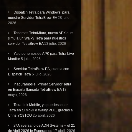
Dispatch Tetra para Windows, para
nuestro Servidor TetraBrew EA
28 julio,
2026
Tenemos TetraMiura, nueva APK que
simula un Walky Tetra para nuestros
servidor TetraBrew EA
13 julio, 2026
Ya diponemos de APK para Tetra Live
Monitor
5 julio, 2026
Servidor TetraBrew EA, cuenta con
Dispatch Tetra
5 julio, 2026
Inaguramos el Primer Servidor Tetra
en España llamada TetraBrew EA
13
mayo, 2026
TetraLink Mobile, ya puedes tener
Tetra en tu Movil o Walky POC, gracias a
Chris YO3TCO
25 abril, 2026
2º Aniversario de ADN Systems – el 21
de Abril 2026 te Esperamos
17 abril, 2026