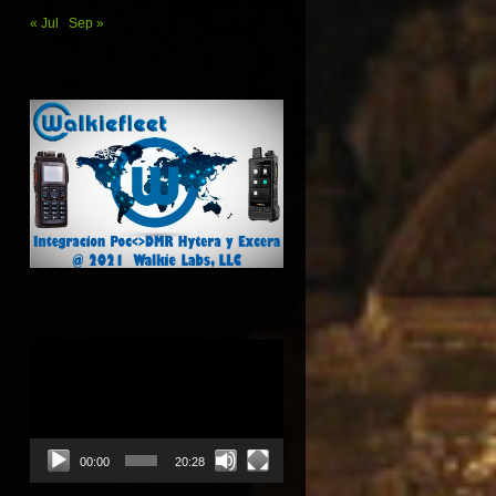
« Jul
Sep »
Reproductor
de
vídeo
00:00
20:28